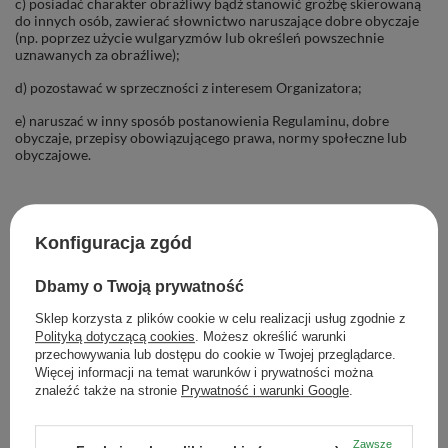
c) posiadać charakter obraźliwy bądź stanowić groźbę skierowaną
do innych osób, zawierać słownictwo naruszające dobre obyczaje
(np. poprzez użycie wulgaryzmów lub określeń powszechnie
uznawanych za obraźliwe);
d) pozostawać w sprzeczności z interesem Organizatora;
e) naruszać w inny sposób postanowienia Regulaminu, dobre
obyczaje, przepisy obowiązującego prawa, normy społeczne lub
obyczajowe.
§ 4 Jury i sposób oceny
Konfiguracja zgód
1. Organizator powołuje Jury Konkursu (zwane dalej Jury).
Dbamy o Twoją prywatność
Sklep korzysta z plików cookie w celu realizacji usług zgodnie z
2. Wszystkie prace nadesłane do Konkursu podlegają ocenie Jury.
Polityką dotyczącą cookies
. Możesz określić warunki
3. W skład Jury wchodzą: właściciele firmy oraz pracownicy działu
przechowywania lub dostępu do cookie w Twojej przeglądarce.
marketingu.
Więcej informacji na temat warunków i prywatności można
znaleźć także na stronie
Prywatność i warunki Google
.
4. Jury dokonuje oceny po zakończeniu okresu trwania Konkursu,
biorąc pod uwagę m.in. oryginalność i kreatywność konkursowych
zgłoszeń.
Zawsze