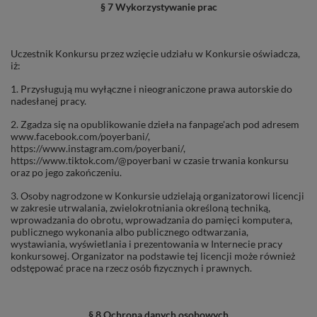
§ 7 Wykorzystywanie prac
Uczestnik Konkursu przez wzięcie udziału w Konkursie oświadcza,
iż:
1. Przysługują mu wyłączne i nieograniczone prawa autorskie do
nadesłanej pracy.
2. Zgadza się na opublikowanie dzieła na fanpage'ach pod adresem
www.facebook.com/poyerbani/,
https://www.instagram.com/poyerbani/,
https://www.tiktok.com/@poyerbani w czasie trwania konkursu
oraz po jego zakończeniu.
3. Osoby nagrodzone w Konkursie udzielają organizatorowi licencji
w zakresie utrwalania, zwielokrotniania określoną techniką,
wprowadzania do obrotu, wprowadzania do pamięci komputera,
publicznego wykonania albo publicznego odtwarzania,
wystawiania, wyświetlania i prezentowania w Internecie pracy
konkursowej. Organizator na podstawie tej licencji może również
odstępować prace na rzecz osób fizycznych i prawnych.
§ 8 Ochrona danych osobowych