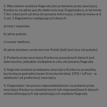
1. Warunkiem wydania Nagrody jest przesłanie przez zwycięzcę
Konkursu na adres poczty elektronicznej Organizatora, w terminie
7 dni roboczych od dnia otrzymania informacji, o której mowa w §
5 ust. 5 Regulaminu następujących danych:
a) imię i nazwisko,
b) adres pobytu
c) numer telefonu
d)
adres dostawy na terytorium Polski (jeśli jest inny niż pobytu)
2. Podanie przez zwycięzcę Konkursu powyższych danych jest
dobrowolne, jednakże niezbędne w celu otrzymania Nagrody.
3. Nagroda zostanie przekazana zwycięzcy Konkursu przesyłką
kurierską za pośrednictwem firmy kurierskiej: DPD / inPost - w
zależności od preferencji zwycięzcy.
4. Organizator nie ponosi odpowiedzialności za podanie przez
zwycięzcę Konkursu niewłaściwych lub nieprawdziwych danych
uniemożliwiających lub opóźniających wydanie Nagrody.