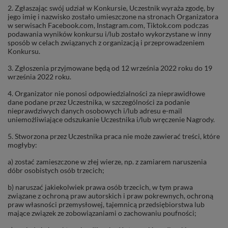
2. Zgłaszając swój udział w Konkursie, Uczestnik wyraża zgodę, by
jego imię i nazwisko zostało umieszczone na stronach Organizatora
w serwisach Facebook.com, Instagram.com, Tiktok.com podczas
podawania wyników konkursu i/lub zostało wykorzystane w inny
sposób w celach związanych z organizacją i przeprowadzeniem
Konkursu.
3. Zgłoszenia przyjmowane będą od 12 września 2022 roku do 19
września 2022 roku.
4. Organizator nie ponosi odpowiedzialności za nieprawidłowe
dane podane przez Uczestnika, w szczególności za podanie
nieprawdziwych danych osobowych i/lub adresu e-mail
uniemożliwiające odszukanie Uczestnika i/lub wręczenie Nagrody.
5. Stworzona przez Uczestnika praca nie może zawierać treści, które
mogłyby:
a) zostać zamieszczone w złej wierze, np. z zamiarem naruszenia
dóbr osobistych osób trzecich;
b) naruszać jakiekolwiek prawa osób trzecich, w tym prawa
związane z ochroną praw autorskich i praw pokrewnych, ochroną
praw własności przemysłowej, tajemnicą przedsiębiorstwa lub
mające związek ze zobowiązaniami o zachowaniu poufności;