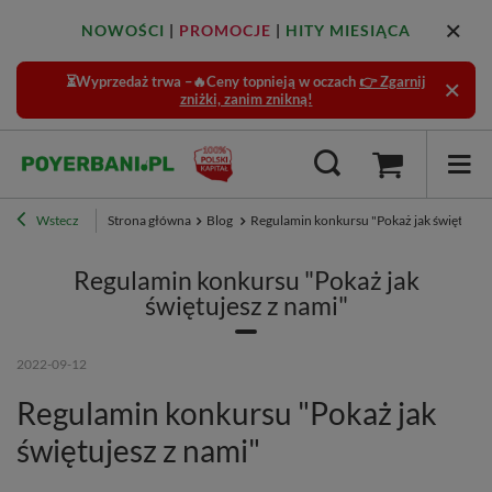
NOWOŚCI
|
PROMOCJE
|
HITY MIESIĄCA
⏳Wyprzedaż trwa –🔥Ceny topnieją w oczach
👉 Zgarnij
zniżki, zanim znikną!
Wstecz
Strona główna
Blog
Regulamin konkursu "Pokaż jak świętujesz
Regulamin konkursu "Pokaż jak
świętujesz z nami"
2022-09-12
Regulamin konkursu "Pokaż jak
świętujesz z nami"