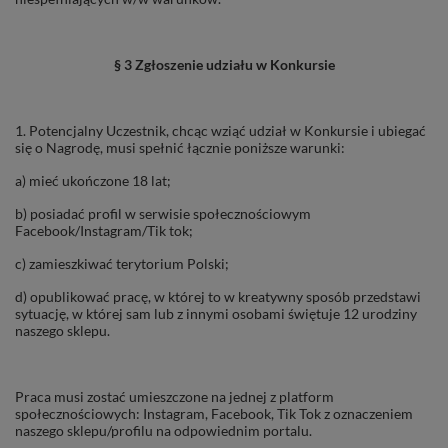
§ 3 Zgłoszenie udziału w Konkursie
1. Potencjalny Uczestnik, chcąc wziąć udział w Konkursie i ubiegać
się o Nagrodę, musi spełnić łącznie poniższe warunki:
a) mieć ukończone 18 lat;
b) posiadać profil w serwisie społecznościowym
Facebook/Instagram/Tik tok;
c) zamieszkiwać terytorium Polski;
d) opublikować pracę, w której to w kreatywny sposób przedstawi
sytuację, w której sam lub z innymi osobami świętuje 12 urodziny
naszego sklepu.
Praca musi zostać umieszczone na jednej z platform
społecznościowych: Instagram, Facebook, Tik Tok z oznaczeniem
naszego sklepu/profilu na odpowiednim portalu.