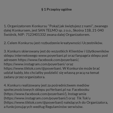
§ 1 Przepisy ogólne
1. Organizatorem Konkursu "Pokaż jak świętujesz z nami", zwanego
dalej Konkursem, jest SAN TELMO sp. z o.o., Skośna 11B, 21-040
Świdnik, NIP: 7123401332 zwana dalej Organizatorem.
2. Celem Konkursu jest rozbudzenie kreatywności Uczestników.
3. Konkurs skierowany jest do wszystkich Klientów i Użytkowników
sklepu internetowego www.poyerbani.pl oraz fanpage'a sklepu pod
adresem https://www.facebook.com/poyerbani/,
https://www.instagram.com/poyerbani/ oraz
https://www.tiktok.com/@poyerbani. W Konkursie może brać
udział każdy, kto chciałby podzielić się własną pracą na temat
zadany przez organizatora.
4. Konkurs realizowany jest za pośrednictwem mediów
społecznościowych sklepu poYerbani.pl na: Facebooku
(https://www.facebook.com/poyerbani/), Instagramie
(https://www.instagram.com/poyerbani/) oraz Tik Tok’u
(https://www.tiktok.com/@poyerbani) należących do Organizatora,
a funkcjonujących według Regulaminów serwisów.