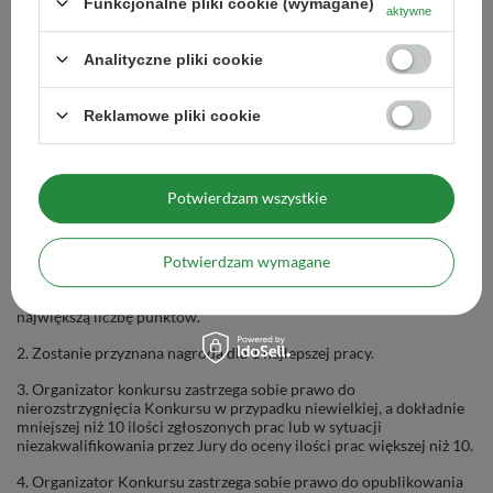
Funkcjonalne pliki cookie (wymagane)
aktywne
5. Zadaniem Jury jest:
Analityczne pliki cookie
- kwalifikacja do oceny nadesłanych prac,
- ocena prac poprzez przyznanie przez każdego z członków punktów
stanowiących kolejne liczby całkowite od 1 do 6 dla każdej
Reklamowe pliki cookie
zakwalifikowanej do oceny pracy, gdzie 6 oznacza pracę najwyżej
ocenioną.
Potwierdzam wszystkie
§ 5 Nagroda
Potwierdzam wymagane
1. Zwycięzcą Konkursu zostanie osoba, której praca uzyska
największą liczbę punktów.
2. Zostanie przyznana nagroda dla 1 najlepszej pracy.
3. Organizator konkursu zastrzega sobie prawo do
nierozstrzygnięcia Konkursu w przypadku niewielkiej, a dokładnie
mniejszej niż 10 ilości zgłoszonych prac lub w sytuacji
niezakwalifikowania przez Jury do oceny ilości prac większej niż 10.
4. Organizator Konkursu zastrzega sobie prawo do opublikowania