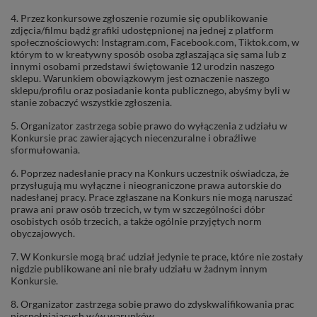
4. Przez konkursowe zgłoszenie rozumie się opublikowanie
zdjęcia/filmu bądź grafiki udostępnionej na jednej z platform
społecznościowych: Instagram.com, Facebook.com, Tiktok.com, w
którym to w kreatywny sposób osoba zgłaszająca się sama lub z
innymi osobami przedstawi świętowanie 12 urodzin naszego
sklepu. Warunkiem obowiązkowym jest oznaczenie naszego
sklepu/profilu oraz posiadanie konta publicznego, abyśmy byli w
stanie zobaczyć wszystkie zgłoszenia.
5. Organizator zastrzega sobie prawo do wyłączenia z udziału w
Konkursie prac zawierających niecenzuralne i obraźliwe
sformułowania.
6. Poprzez nadesłanie pracy na Konkurs uczestnik oświadcza, że
przysługują mu wyłączne i nieograniczone prawa autorskie do
nadesłanej pracy. Prace zgłaszane na Konkurs nie mogą naruszać
prawa ani praw osób trzecich, w tym w szczególności dóbr
osobistych osób trzecich, a także ogólnie przyjętych norm
obyczajowych.
7. W Konkursie mogą brać udział jedynie te prace, które nie zostały
nigdzie publikowane ani nie brały udziału w żadnym innym
Konkursie.
8. Organizator zastrzega sobie prawo do zdyskwalifikowania prac
niespełniających w/w warunków.