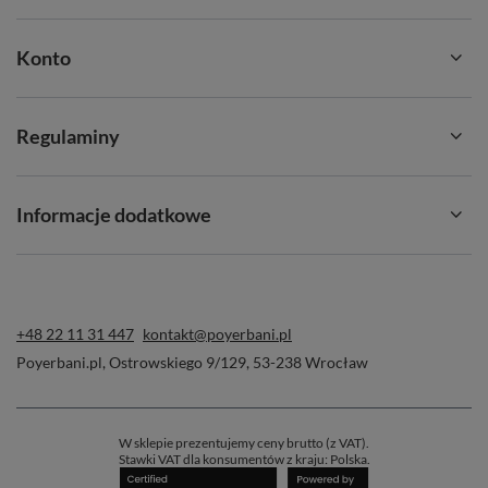
Konto
Regulaminy
Informacje dodatkowe
+48 22 11 31 447
kontakt@poyerbani.pl
Poyerbani.pl
,
Ostrowskiego 9/129
,
53-238
Wrocław
W sklepie prezentujemy ceny brutto (z VAT).
Stawki VAT dla konsumentów z kraju:
Polska
.