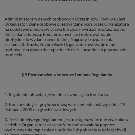
Administratorem danych osobowych Uczestników Konkursu jest
Organizator. Dane osobowe przetwarzane będą przez Organizatora
na podstawie przepisów prawa lub zgody wyrażonej przez osobę,
której dane dotyczą. Podanie danych jest dobrowolne, ale
niezbędne do wydania ewentualnej Nagrody i rozpatrzenia
reklamacji. Każdy, kto przekaże Organizatorowi swoje dane
osobowe, ma prawo dostępu do ich treści oraz do ich poprawiania i
usunięcia.
§ 9 Postanowienia końcowe i zmiana Regulaminu
1. Regulamin obowiązuje od dnia rozpoczęcia Konkursu.
2. Konkurs nie jest grą hazardową w rozumieniu ustawy z dnia 19
listopada 2009 r. o grach hazardowych.
3. Treść niniejszego Regulaminu jest dostępna w formie wydruku w
siedzibie Organizatora oraz może zostać utrwalona poprzez
wydrukowanie, zapisanie na nośniku lub pobranie w każdej chwili
ze Strony Internetowej.