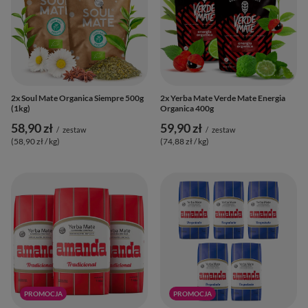
2x Soul Mate Organica Siempre 500g
2x Yerba Mate Verde Mate Energia
(1kg)
Organica 400g
58,90 zł
59,90 zł
/
zestaw
/
zestaw
(58,90 zł / kg
)
(74,88 zł / kg
)
PROMOCJA
PROMOCJA