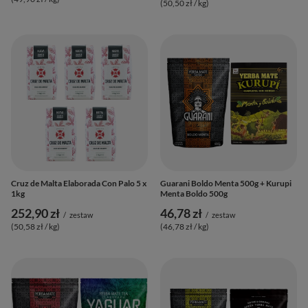
(50,50 zł / kg
)
Cruz de Malta Elaborada Con Palo 5 x
Guarani Boldo Menta 500g + Kurupi
1kg
Menta Boldo 500g
252,90 zł
46,78 zł
/
zestaw
/
zestaw
(50,58 zł / kg
)
(46,78 zł / kg
)