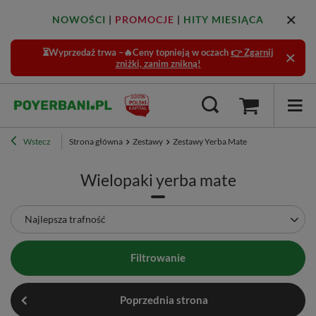
NOWOŚCI
|
PROMOCJE
|
HITY MIESIĄCA
⏳Wyprzedaż trwa –🔥Ceny topnieją w oczach
👉 Zgarnij
zniżki, zanim znikną!
Wstecz
Strona główna
Zestawy
Zestawy Yerba Mate
Wielopaki yerba mate
Zmień sortowanie
Najlepsza trafność
Filtrowanie
Poprzednia strona