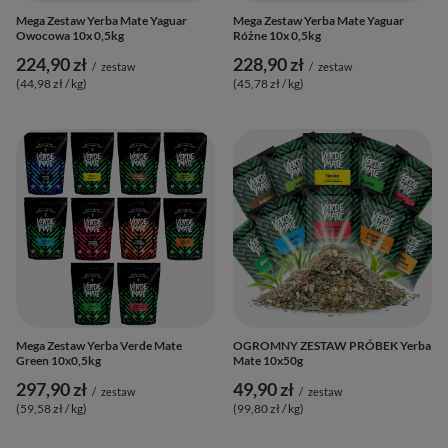
Mega Zestaw Yerba Mate Yaguar
Mega Zestaw Yerba Mate Yaguar
Owocowa 10x 0,5kg
Różne 10x 0,5kg
224,90 zł
228,90 zł
/
zestaw
/
zestaw
(44,98 zł / kg
)
(45,78 zł / kg
)
Mega Zestaw Yerba Verde Mate
OGROMNY ZESTAW PRÓBEK Yerba
Green 10x0,5kg
Mate 10x50g
297,90 zł
49,90 zł
/
zestaw
/
zestaw
(59,58 zł / kg
)
(99,80 zł / kg
)