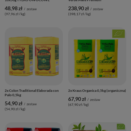
48,98 zł
238,90 zł
/
zestaw
/
zestaw
(97,96 zł / kg
)
(398,17 zł / kg
)
2x Colon Traditional Elaborada con
2x Kraus Organica 0,5kg (organiczna)
Palo 0,5kg
67,90 zł
/
zestaw
54,90 zł
/
zestaw
(67,90 zł / kg
)
(54,90 zł / kg
)