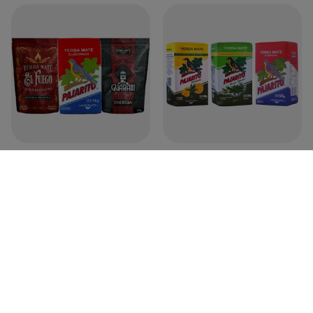
Pajarito Elaborada 1kg + Guarani
Pajarito Elaborada Con Palo +
Energia 500g + El Fuego Energia 500g
Saborizada + Hierbas Naturales 3 x
500g
89,90 zł
/
zestaw
81,90 zł
/
zestaw
(44,95 zł / kg
)
(54,60 zł / kg
)