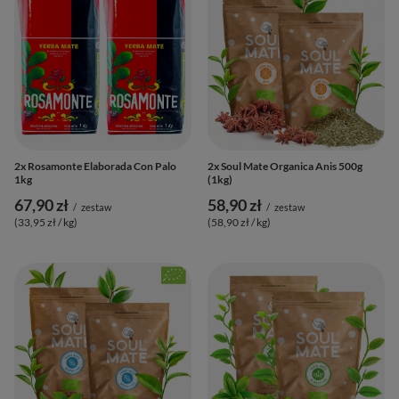
2x Rosamonte Elaborada Con Palo
2x Soul Mate Organica Anis 500g
1kg
(1kg)
67,90 zł
58,90 zł
/
zestaw
/
zestaw
(33,95 zł / kg
)
(58,90 zł / kg
)