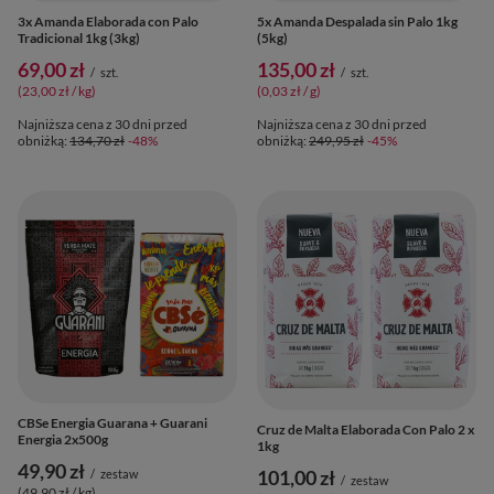
3x Amanda Elaborada con Palo
5x Amanda Despalada sin Palo 1kg
Tradicional 1kg (3kg)
(5kg)
69,00 zł
135,00 zł
/
szt.
/
szt.
(23,00 zł / kg
)
(0,03 zł / g
)
Najniższa cena z 30 dni przed
Najniższa cena z 30 dni przed
obniżką:
134,70 zł
-48%
obniżką:
249,95 zł
-45%
CBSe Energia Guarana + Guarani
Cruz de Malta Elaborada Con Palo 2 x
Energia 2x500g
1kg
49,90 zł
101,00 zł
/
zestaw
/
zestaw
(49,90 zł / kg
)