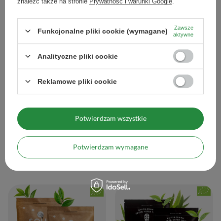
znaleźć także na stronie
Prywatność i warunki Google
.
(58,90 zł / kg
)
(58,90 zł / kg
)
Zawsze
Funkcjonalne pliki cookie (wymagane)
aktywne
Analityczne pliki cookie
Reklamowe pliki cookie
Potwierdzam wszystkie
2x Soul Mate Organica Mega Menta
2x Soul Mate Organica Menta Limon
500g (1kg)
500g (1kg)
Potwierdzam wymagane
58,90 zł
58,90 zł
/
zestaw
/
zestaw
(58,90 zł / kg
)
(58,90 zł / kg
)