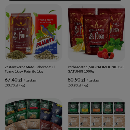
Zestaw Yerba Mate Elaborada: El
Yerba Mate 1,5KG NAJMOCNIEJSZE
Fuego 1kg + Pajarito 1kg
GATUNKI 1500g
67,40 zł
80,90 zł
/
zestaw
/
zestaw
(33,70 zł / kg
)
(53,93 zł / kg
)