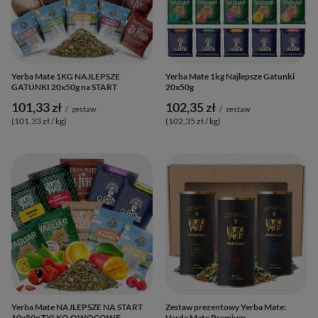
Yerba Mate 1KG NAJLEPSZE
Yerba Mate 1kg Najlepsze Gatunki
GATUNKI 20x50g na START
20x50g
101,33 zł
102,35 zł
/
zestaw
/
zestaw
(101,33 zł / kg
)
(102,35 zł / kg
)
Yerba Mate NAJLEPSZE NA START
Zestaw prezentowy Yerba Mate:
10x50g TYLKO OWOCOWE
Verde Mate Premium