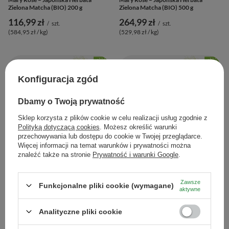
Zielona Matcha (BIO) 200 g
Zielona Matcha (BIO) 500 g
116,99 zł
264,99 zł
/
szt.
/
szt.
(584,95 zł / kg
)
(529,98 zł / kg
)
Konfiguracja zgód
Dbamy o Twoją prywatność
Sklep korzysta z plików cookie w celu realizacji usług zgodnie z
Polityką dotyczącą cookies
. Możesz określić warunki
przechowywania lub dostępu do cookie w Twojej przeglądarce.
Więcej informacji na temat warunków i prywatności można
znaleźć także na stronie
Prywatność i warunki Google
.
Mary Rose – Japońska Herbata
Mary Rose – Japońska Herbata
Zielona Matcha (BIO) Premium 100 g
Zielona Matcha (BIO) Premium 30 g
Zawsze
Funkcjonalne pliki cookie (wymagane)
114,99 zł
43,99 zł
aktywne
/
szt.
/
szt.
(1 149,90 zł / kg
)
(1 466,33 zł / kg
)
Analityczne pliki cookie