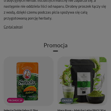
tradycyjnych herbat liściastych matchy nie zaparza się, a
następnie nie oddziela liści od naparu. Drobny proszek łączy się
z wodą, dzięki czemu podczas picia spożywa się całą
przygotowaną porcję herbaty.
Czytaj więcej
Promocja
PROMOCJA
OKAZJA
Selecta Doble Sabor 0,5kg
Mary Rose – Matcha Latte (BIO) 30 g