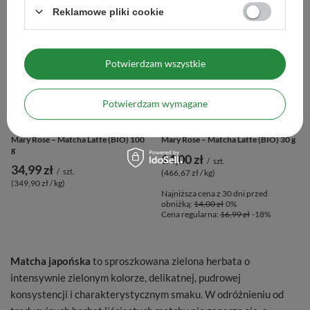
Reklamowe pliki cookie
Potwierdzam wszystkie
Potwierdzam wymagane
OKAZJA
Mary Rose – Matcha Latte (BIO) 100
Mary Rose – Matcha Latte (BIO) 30 g
g
14,00 zł
/
szt.
34,99 zł
/
szt.
(466,67 zł / kg
)
(349,90 zł / kg
)
Najniższa cena z 30 dni przed
obniżką:
14,00 zł
0%
Cena regularna:
16,99 zł
-18%
Matcha japońska
to sproszkowana zielona herbata o
intensywnie zielonym kolorze, delikatnej, pudrowej
konsystencji i charakterystycznym smaku. W odróżnieniu od