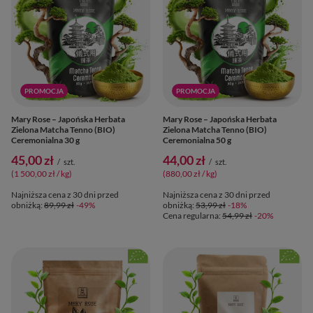
PROMOCJA
PROMOCJA
Mary Rose – Japońska Herbata
Mary Rose – Japońska Herbata
Zielona Matcha Tenno (BIO)
Zielona Matcha Tenno (BIO)
Ceremonialna 30 g
Ceremonialna 50 g
45,00 zł
44,00 zł
/
szt.
/
szt.
(1 500,00 zł / kg
)
(880,00 zł / kg
)
Najniższa cena z 30 dni przed
Najniższa cena z 30 dni przed
obniżką:
89,99 zł
-49%
obniżką:
53,99 zł
-18%
Cena regularna:
54,99 zł
-20%