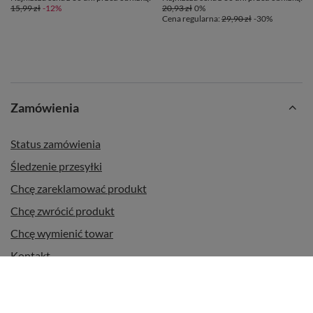
15,99 zł
-12%
20,93 zł
0%
Cena regularna:
29,90 zł
-30%
Zamówienia
Status zamówienia
Śledzenie przesyłki
Chcę zareklamować produkt
Chcę zwrócić produkt
Chcę wymienić towar
Kontakt
Konto