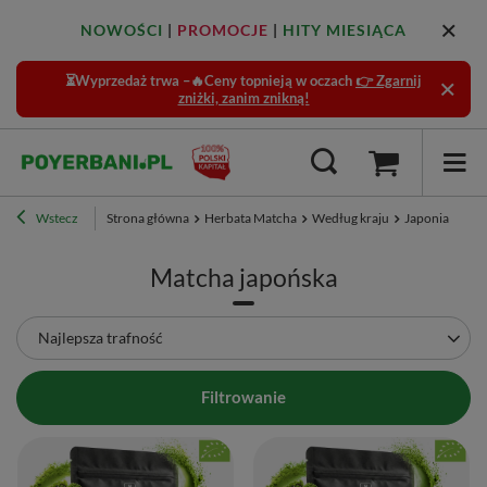
NOWOŚCI
|
PROMOCJE
|
HITY MIESIĄCA
⏳Wyprzedaż trwa –🔥Ceny topnieją w oczach
👉 Zgarnij
zniżki, zanim znikną!
Wstecz
Strona główna
Herbata Matcha
Według kraju
Japonia
Matcha japońska
Zmień sortowanie
Najlepsza trafność
Filtrowanie