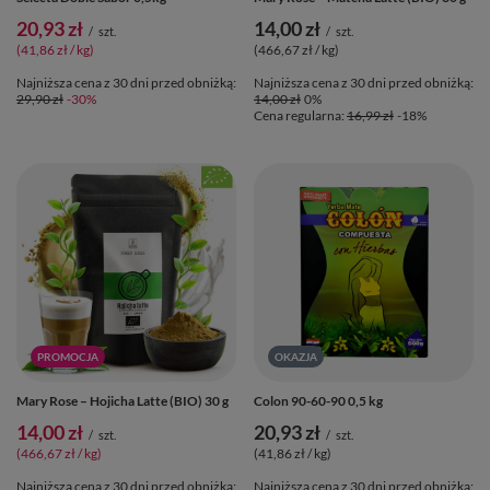
20,93 zł
14,00 zł
/
szt.
/
szt.
(41,86 zł / kg)
(466,67 zł / kg)
Najniższa cena z 30 dni przed obniżką:
Najniższa cena z 30 dni przed obniżką:
29,90 zł
-30%
14,00 zł
0%
Cena regularna:
16,99 zł
-18%
PROMOCJA
OKAZJA
Mary Rose – Hojicha Latte (BIO) 30 g
Colon 90-60-90 0,5 kg
14,00 zł
20,93 zł
/
szt.
/
szt.
(466,67 zł / kg)
(41,86 zł / kg)
Najniższa cena z 30 dni przed obniżką:
Najniższa cena z 30 dni przed obniżką: