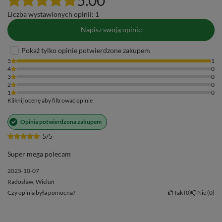
Matcha to również wszechstronny składnik w kuchni –
Liczba wystawionych opinii: 1
spróbuj jej w koktajlach, wypiekach czy lodach! Nada
Napisz swoją opinię
każdemu daniu niezwykły kolor i smak.
Pokaż tylko opinie potwierdzone zakupem
5
1
4
0
3
0
2
0
1
0
Kliknij ocenę aby filtrować opinie
Opinia potwierdzona zakupem
5/5
Super mega polecam
2025-10-07
Radosław, Wieluń
Czy opinia była pomocna?
Tak
0
Nie
0