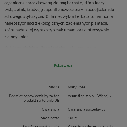
organiczną sproszkowaną zieloną herbatę, która łączy
tysiącletnią tradycję Japonii z nowoczesnym podejściem do
zdrowego stylu życia. 🌷 Ta niezwykła herbata to harmonia
najlepszych liści z ekologicznych, zacienianych plantacji,
które nadają jej wyrazisty smak umami oraz intensywnie
zielony kolor.
Każda porcja
Mary Rose Matcha
jest bogactwem
naturalnych składników, które perfekcyjnie podnoszą
poziom energii. Zabierz swoje zmysły w podróż do Japonii i
Pokaż więcej
poczuj, dlaczego matcha stała się symbolem prawdziwej
sztuki herbacianej! 🍵
Marka
Mary Rose
Podmiot odpowiedzialny za ten
Venusti sp. z o.o.
Więcej
produkt na terenie UE
Gwarancja
Gwarancja sprzedawcy
Masa netto
100g
Sposób przygotowania
Wsyp łyżeczkę produktu do