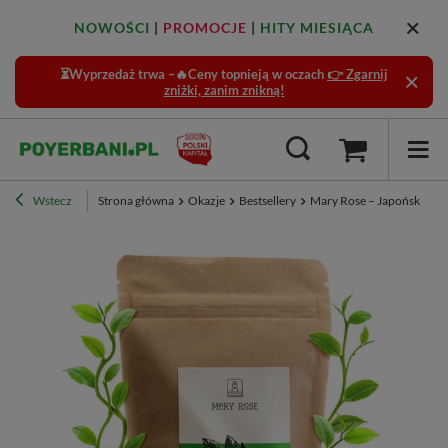
NOWOŚCI
|
PROMOCJE
|
HITY MIESIĄCA
⏳Wyprzedaż trwa –🔥Ceny topnieją w oczach
👉 Zgarnij
zniżki, zanim znikną!
Wstecz
Strona główna
Okazje
Bestsellery
Mary Rose – Japońska Her