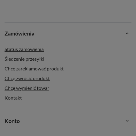
📦 Informacje dodatkowe
🌱 Składniki:
100% organiczna* sproszkowana zielona
herbata
Zamówienia
⚖️ Masa netto:
100 g
🌍 Kraj pochodzenia:
Japonia;
region
: Kagoshima
Status zamówienia
📅 Najlepiej spożyć przed:
Data ważności i numer
Śledzenie przesyłki
partii podane na opakowaniu.
Chcę zareklamować produkt
Chcę zwrócić produkt
*Certyfikat organiczności: PL-EKO-02 (Rolnictwo spoza UE).
Chcę wymienić towar
Kontakt
Konto