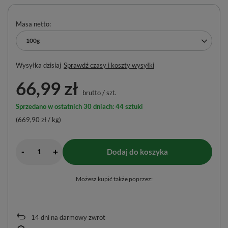
Masa netto
100g
Wysyłka
dzisiaj
Sprawdź czasy i koszty wysyłki
66,99 zł
brutto
/
szt.
Sprzedano w ostatnich 30 dniach: 44 sztuki
(669,90 zł / kg)
-
Dodaj do koszyka
+
Możesz kupić także poprzez:
14
dni na darmowy zwrot