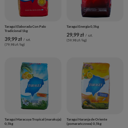
Taragui Elaborada Con Palo
Taragui Energia 0,5kg
Tradicional 1kg
29,99 zł
/
szt.
39,99 zł
/
szt.
(59,98 zł / kg
)
(79,98 zł / kg
)
Taragui Maracuya Tropical (marakuja)
Taragui Naranja de Oriente
0,5kg
(pomarańczowa) 0,5kg