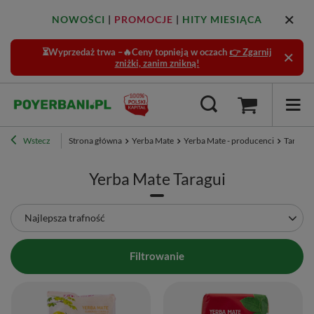
NOWOŚCI
|
PROMOCJE
|
HITY MIESIĄCA
⏳Wyprzedaż trwa –🔥Ceny topnieją w oczach
👉 Zgarnij
zniżki, zanim znikną!
Wstecz
Strona główna
Yerba Mate
Yerba Mate - producenci
Taragui
Yerba Mate Taragui
Zmień sortowanie
Najlepsza trafność
Filtrowanie