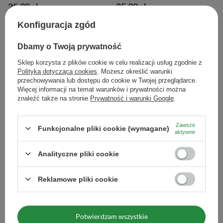
25,90 zł
25,90 zł
/
szt.
/
szt.
(51,80 zł / kg
)
(51,80 zł / kg
)
Konfiguracja zgód
Dbamy o Twoją prywatność
Sklep korzysta z plików cookie w celu realizacji usług zgodnie z
Polityką dotyczącą cookies
. Możesz określić warunki
przechowywania lub dostępu do cookie w Twojej przeglądarce.
Więcej informacji na temat warunków i prywatności można
znaleźć także na stronie
Prywatność i warunki Google
.
Zawsze
Funkcjonalne pliki cookie (wymagane)
aktywne
Taragui Sin Palo 0,5kg
Analityczne pliki cookie
29,99 zł
/
szt.
(59,98 zł / kg
)
Reklamowe pliki cookie
Yerba mate Taragüi – argentyńska klasyka,
którą trzeba poznać
Potwierdzam wszystkie