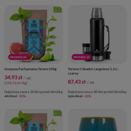
PROMOCJA
PROMOCJA
Guayusa Pachamama Terere 250g
Termos Cebador Largoinox 1,2 L -
czarny
34,93 zł
/
szt.
87,43 zł
/
szt.
(139,72 zł / kg)
Najniższa cena z 30 dni przed obniżką:
Najniższa cena z 30 dni przed obniżką:
49,90 zł
-30%
124,90 zł
-30%