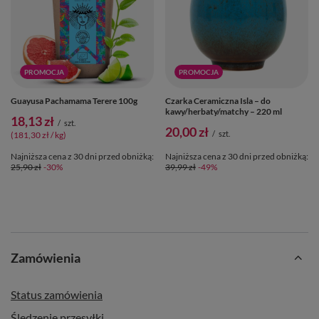
PROMOCJA
PROMOCJA
Guayusa Pachamama Terere 100g
Czarka Ceramiczna Isla – do
kawy/herbaty/matchy – 220 ml
18,13 zł
/
szt.
20,00 zł
/
szt.
(181,30 zł / kg)
Najniższa cena z 30 dni przed obniżką:
Najniższa cena z 30 dni przed obniżką:
25,90 zł
-30%
39,99 zł
-49%
Zamówienia
Status zamówienia
Śledzenie przesyłki