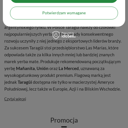
Taragüi
to jedna z najstarszych i największych marek yerba
Potwierdzam wymagane
mate w Argentynie. Każdego roku spod jej szyldu wychodzi
ponad 50 tysięcy ton yerby, co stanowi około 20%
argentyńskiego rynku. W Polsce Taragüi należy do czołówki
najpopularniejszych yerba mate. Dekady konsekwentnego
rozwoju uczyniły z niej jednego z eksportowych liderów branży.
Za sukcesem Taragüi stoi przedsiębiorstwo Las Marías, które
odpowiada także za kilka innych mniej lub bardziej znanych
marek yerba mate. Produkuje rekomendowaną początkującym
yerbę
Mañanita
,
Unión
oraz
La Merced
, uznawaną za
wysokogatunkowy produkt premium. Flagową marką jest
jednak
Taragüi
dostępna nie tylko w macierzystej Ameryce
Południowej, lecz także w Europie, Azji i na Bliskim Wschodzie.
Czytaj więcej
Promocja