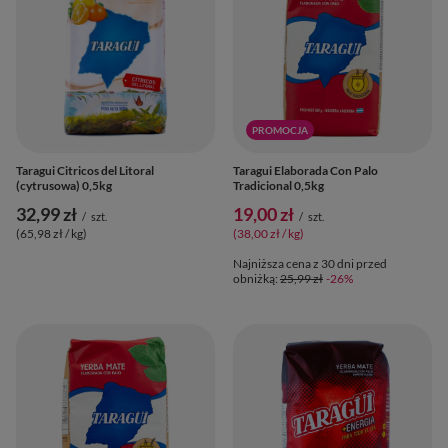
PROMOCJA
Taragui Citricos del Litoral
Taragui Elaborada Con Palo
(cytrusowa) 0,5kg
Tradicional 0,5kg
32,99 zł
19,00 zł
/
szt.
/
szt.
(65,98 zł / kg
)
(38,00 zł / kg
)
Najniższa cena z 30 dni przed
obniżką:
25,99 zł
-26%