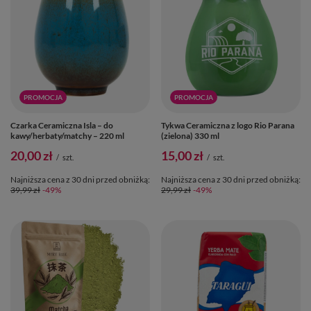
PROMOCJA
PROMOCJA
Czarka Ceramiczna Isla – do
Tykwa Ceramiczna z logo Rio Parana
kawy/herbaty/matchy – 220 ml
(zielona) 330 ml
20,00 zł
15,00 zł
/
szt.
/
szt.
Najniższa cena z 30 dni przed obniżką:
Najniższa cena z 30 dni przed obniżką:
39,99 zł
-49%
29,99 zł
-49%