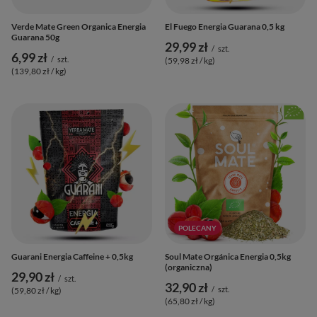
Verde Mate Green Organica Energia
El Fuego Energia Guarana 0,5 kg
Guarana 50g
29,99 zł
/
szt.
6,99 zł
/
szt.
(59,98 zł / kg
)
(139,80 zł / kg
)
POLECANY
Guarani Energia Caffeine + 0,5kg
Soul Mate Orgánica Energia 0,5kg
(organiczna)
29,90 zł
/
szt.
32,90 zł
/
szt.
(59,80 zł / kg
)
(65,80 zł / kg
)