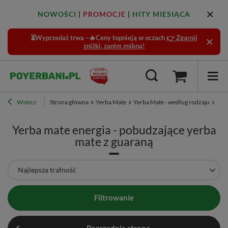
NOWOŚCI
|
PROMOCJE
|
HITY MIESIĄCA
⏳Wyprzedaż trwa –🔥Ceny topnieją w oczach
👉 Zgarnij
zniżki, zanim znikną!
Wstecz
Strona główna
Yerba Mate
Yerba Mate - według rodzaju
Pob
Yerba mate energia - pobudzające yerba
mate z guaraną
Zmień sortowanie
Najlepsza trafność
Filtrowanie