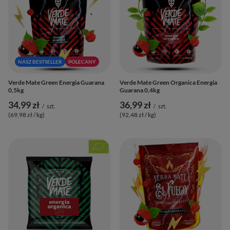
NASZ BESTSELLER
POLECANY
Verde Mate Green Energia Guarana
Verde Mate Green Organica Energia
0,5kg
Guarana 0,4kg
34,99 zł
36,99 zł
/
szt.
/
szt.
(69,98 zł / kg
)
(92,48 zł / kg
)