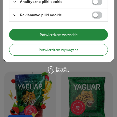
Analityczne pliki cookie
Reklamowe pliki cookie
Potwierdzam wszystkie
Taragui Energia 0,5kg
Verde Mate Energia Guarana 50g
Potwierdzam wymagane
29,99 zł
6,99 zł
/
szt.
/
szt.
(59,98 zł / kg
)
(139,80 zł / kg
)