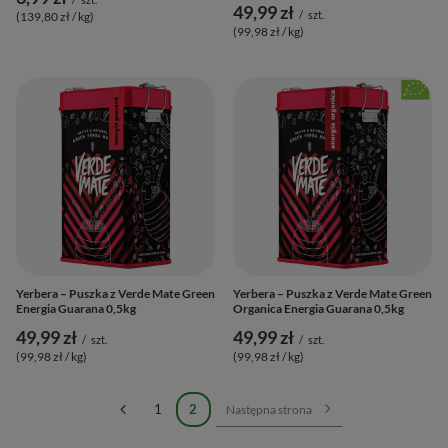
49,99 zł
/
szt.
(139,80 zł / kg
)
(99,98 zł / kg
)
Yerbera – Puszka z Verde Mate Green
Yerbera – Puszka z Verde Mate Green
Energia Guarana 0,5kg
Organica Energia Guarana 0,5kg
49,99 zł
49,99 zł
/
szt.
/
szt.
(99,98 zł / kg
)
(99,98 zł / kg
)
1
2
Następna strona