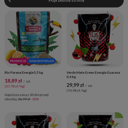
Poprzednia strona
PROMOCJA
NASZ BESTSELLER
Rio Parana Energia 0,5 kg
Verde Mate Green Energia Guarana
0,4 kg
18,89 zł
/
szt.
29,99 zł
/
szt.
(37,78 zł / kg
)
(74,98 zł / kg
)
Najniższa cena z 30 dni przed
obniżką:
26,99 zł
-30%