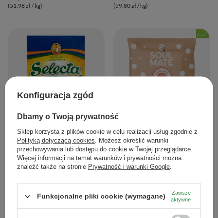
(51,98 zł / kg
)
(59,80 zł / kg
)
Konfiguracja zgód
PROMOCJA
NASZ BESTSELLER
Dbamy o Twoją prywatność
Sklep korzysta z plików cookie w celu realizacji usług zgodnie z
Selecta Energy con Guarana 0,5kg
Soul Mate Orgánica Energia 50g
(organiczna)
Polityką dotyczącą cookies
. Możesz określić warunki
16,79 zł
/
szt.
przechowywania lub dostępu do cookie w Twojej przeglądarce.
6,99 zł
/
szt.
(33,58 zł / kg
)
Więcej informacji na temat warunków i prywatności można
(139,80 zł / kg
)
znaleźć także na stronie
Prywatność i warunki Google
.
Najniższa cena z 30 dni przed
obniżką:
23,99 zł
-30%
Zawsze
Funkcjonalne pliki cookie (wymagane)
aktywne