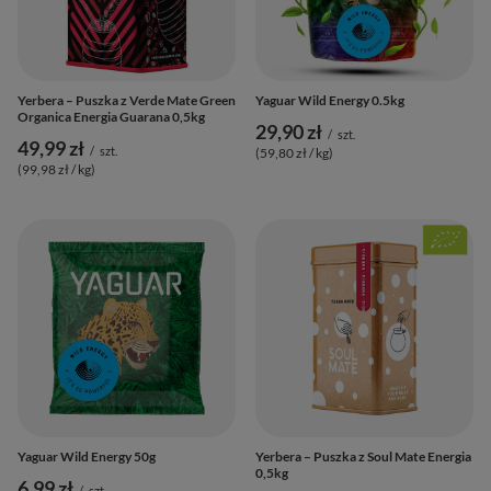
Yerbera – Puszka z Verde Mate Green
Yaguar Wild Energy 0.5kg
Organica Energia Guarana 0,5kg
29,90 zł
/
szt.
49,99 zł
/
szt.
(59,80 zł / kg
)
(99,98 zł / kg
)
Yaguar Wild Energy 50g
Yerbera – Puszka z Soul Mate Energia
0,5kg
6,99 zł
/
szt.