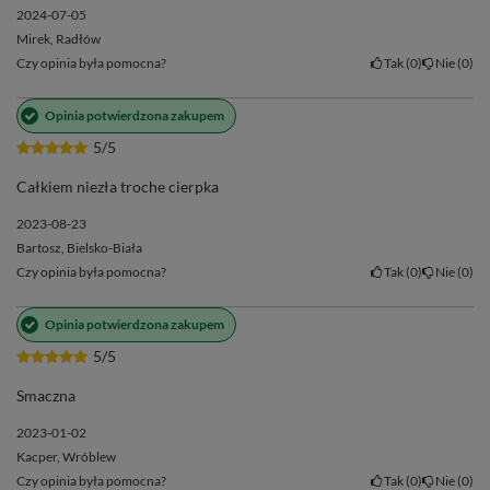
2024-07-05
Mirek, Radłów
Czy opinia była pomocna?
Tak
0
Nie
0
Opinia potwierdzona zakupem
5/5
Całkiem niezła troche cierpka
2023-08-23
Bartosz, Bielsko-Biała
Czy opinia była pomocna?
Tak
0
Nie
0
Opinia potwierdzona zakupem
O Verde Mate Green 🌿
5/5
Marka
Verde Mate Green
to synonim jakości, tradycji i
Smaczna
autentyczności w świecie yerba mate. Produkowana na
kameralnej plantacji w regionie Parana w Brazylii, zachowuje
2023-01-02
naturalny charakter i wyjątkowy smak, którym możesz cieszyć
Kacper, Wróblew
Czy opinia była pomocna?
Tak
0
Nie
0
się każdego dnia.