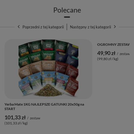
Polecane
Skład yerba mate i dodatkowe informacje
✍️
Poprzedni z tej kategorii
Następny z tej kategorii
🌱 Składniki:
93,3% yerba mate, 1,9% guarana, jagody
OGROMNY ZESTAW PR
goji, płatki nagietka, naturalne aromaty
49,90 zł
/
zestaw
⚖️ Masa netto:
50 g
(99,80 zł / kg)
🌎 Kraj pochodzenia:
Brazylia
🏭 Wyprodukowano dla:
Venusti Sp. z o.o.
🗓️ Najlepiej spożyć przed:
Data ważności i nr partii na
opakowaniu.
Yerba Mate 1KG NAJLEPSZE GATUNKI 20x50g na
START
101,33 zł
/
zestaw
(101,33 zł / kg)