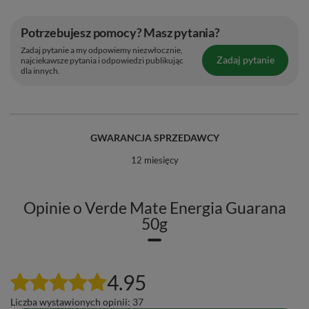
Potrzebujesz pomocy? Masz pytania?
Zadaj pytanie a my odpowiemy niezwłocznie,
Zadaj pytanie
najciekawsze pytania i odpowiedzi publikując
dla innych.
GWARANCJA SPRZEDAWCY
12 miesięcy
Opinie o Verde Mate Energia Guarana
50g
Jak przygotować yerba mate? 🧉
1. Wsyp do naczynka około 15 g yerba mate. Jeśli obawiasz się
4.95
zbyt intensywnego smaku, możesz zmniejszyć porcję.
Liczba wystawionych opinii: 37
2. Zakryj dłonią otwór naczynka, obróć je do góry dnem i