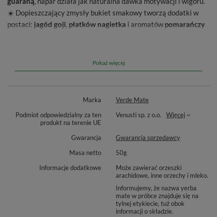
guaraną
, napar działa jak naturalna dawka motywacji i wigoru.
☀️ Dopieszczający zmysły bukiet smakowy tworzą dodatki w
postaci:
jagód goji
,
płatków nagietka
i aromatów
pomarańczy
🍊 oraz malin 🍓
. To wyjątkowa kompozycja dla każdego, kto
oczekuje od yerba mate maksimum energii i niepowtarzalnego
smaku!
Pokaż więcej
Marka
Verde Mate
Podmiot odpowiedzialny za ten
Venusti sp. z o.o.
Więcej
produkt na terenie UE
Gwarancja
Gwarancja sprzedawcy
Masa netto
50g
Informacje dodatkowe
Może zawierać orzeszki
arachidowe, inne orzechy i mleko.
Informujemy, że nazwa yerba
mate w próbce znajduje się na
tylnej etykiecie, tuż obok
informacji o składzie.