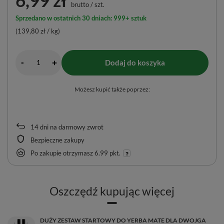
brutto
/
szt.
Sprzedano w ostatnich 30 dniach: 999+ sztuk
(139,80 zł / kg)
-
Dodaj do koszyka
+
Możesz kupić także poprzez:
14
dni na darmowy zwrot
Bezpieczne zakupy
Po zakupie otrzymasz
6.99 pkt.
Oszczędź kupując więcej
DUŻY ZESTAW STARTOWY DO YERBA MATE DLA DWOJGA