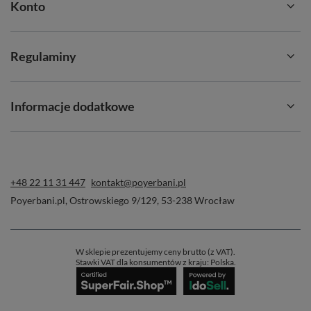
Konto
smakowe nigdy nie pożałują! 😊
Regulaminy
Informacje dodatkowe
+48 22 11 31 447
kontakt@poyerbani.pl
Poyerbani.pl
,
Ostrowskiego 9/129
,
53-238
Wrocław
W sklepie prezentujemy ceny brutto (z VAT).
Stawki VAT dla konsumentów z kraju:
Polska
.