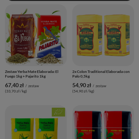
Zestaw Yerba Mate Elaborada: El
2x Colon Traditional Elaborada con
Fuego 1kg + Pajarito 1kg
Palo 0,5kg
67,40 zł
54,90 zł
/
zestaw
/
zestaw
(33,70 zł / kg
)
(54,90 zł / kg
)