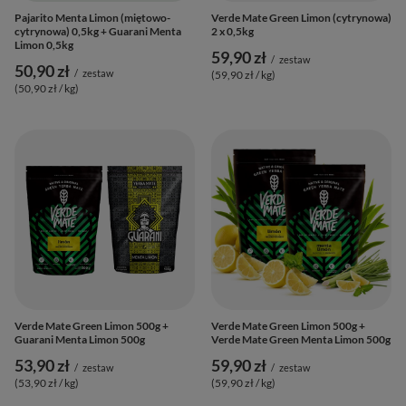
Pajarito Menta Limon (miętowo-
Verde Mate Green Limon (cytrynowa)
cytrynowa) 0,5kg + Guarani Menta
2 x 0,5kg
Limon 0,5kg
59,90 zł
/
zestaw
50,90 zł
/
zestaw
(59,90 zł / kg
)
(50,90 zł / kg
)
Verde Mate Green Limon 500g +
Verde Mate Green Limon 500g +
Guarani Menta Limon 500g
Verde Mate Green Menta Limon 500g
53,90 zł
59,90 zł
/
zestaw
/
zestaw
(53,90 zł / kg
)
(59,90 zł / kg
)