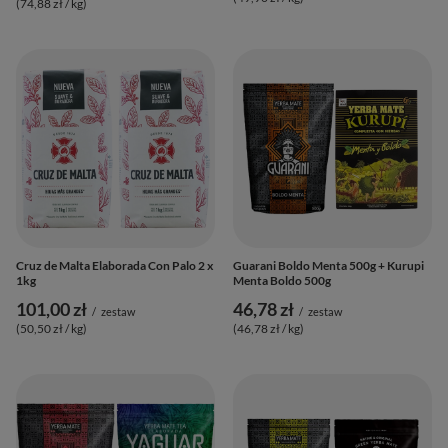
(74,88 zł / kg
)
Cruz de Malta Elaborada Con Palo 2 x
Guarani Boldo Menta 500g + Kurupi
1kg
Menta Boldo 500g
101,00 zł
46,78 zł
/
zestaw
/
zestaw
(50,50 zł / kg
)
(46,78 zł / kg
)