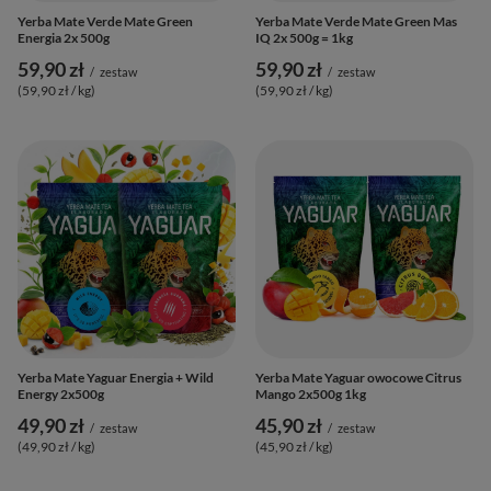
Yerba Mate Verde Mate Green
Yerba Mate Verde Mate Green Mas
Energia 2x 500g
IQ 2x 500g = 1kg
59,90 zł
59,90 zł
/
zestaw
/
zestaw
(59,90 zł / kg
)
(59,90 zł / kg
)
Yerba Mate Yaguar Energia + Wild
Yerba Mate Yaguar owocowe Citrus
Energy 2x500g
Mango 2x500g 1kg
49,90 zł
45,90 zł
/
zestaw
/
zestaw
(49,90 zł / kg
)
(45,90 zł / kg
)