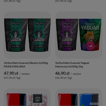
(47,90 zł / kg
)
(47,90 zł / kg
)
Yerba Mate Guarani Silueta 2x500g
Yerba Mate Guarani Yaguar
PARAGWAJSKA
Maracuya 2x500g 1kg
47,90 zł
46,90 zł
/
zestaw
/
zestaw
(47,90 zł / kg
)
(46,90 zł / kg
)