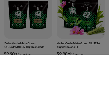
Yerba Verde Mate Green
Yerba Verde Mate Green SILUETA
SARSAPARILLA 1kg Despalada
1kg despalada FIT
59,90 zł
59,90 zł
/
zestaw
/
zestaw
(59,90 zł / kg
)
(59,90 zł / kg
)