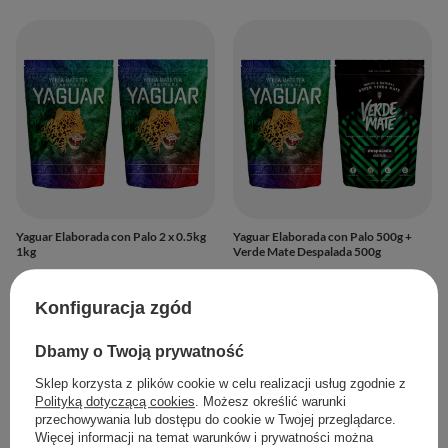
Yaguar Elaborada con Palo 2 x 0.5kg
Yaguar Elaborada con Palo 500g +
1kg
Verde Mate Despalada 500g
43,90 zł
49,90 zł
/
zestaw
/
zestaw
(43,90 zł / kg
)
(49,90 zł / kg
)
Konfiguracja zgód
Dbamy o Twoją prywatność
Sklep korzysta z plików cookie w celu realizacji usług zgodnie z
Polityką dotyczącą cookies
. Możesz określić warunki
przechowywania lub dostępu do cookie w Twojej przeglądarce.
Więcej informacji na temat warunków i prywatności można