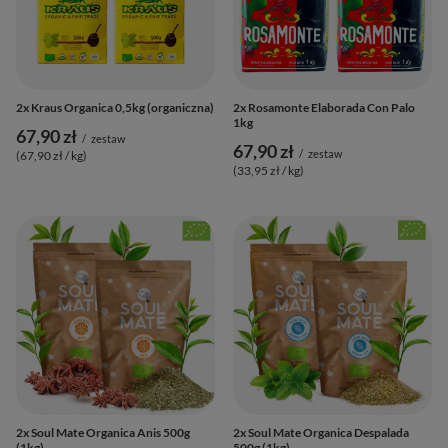
2x Kraus Organica 0,5kg (organiczna)
2x Rosamonte Elaborada Con Palo
1kg
67,90 zł
/
zestaw
67,90 zł
/
zestaw
(67,90 zł / kg
)
(33,95 zł / kg
)
2x Soul Mate Organica Anis 500g
2x Soul Mate Organica Despalada
(1kg)
500g (1kg)