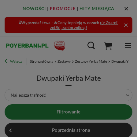
NOWOŚCI
|
PROMOCJE
|
HITY MIESIĄCA
⏳Wyprzedaż trwa –🔥Ceny topnieją w oczach
👉 Zgarnij
zniżki, zanim znikną!
Wstecz
Strona główna
Zestawy
Zestawy Yerba Mate
Dwupaki Yerba
Dwupaki Yerba Mate
Zmień sortowanie
Najlepsza trafność
Filtrowanie
Poprzednia strona