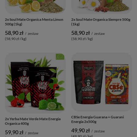
2x Soul Mate Organica Menta Limon
2x Soul Mate Organica Siempre 500g
500g (1kg)
(1kg)
58,90 zł
58,90 zł
/
zestaw
/
zestaw
(58,90 zł / kg
)
(58,90 zł / kg
)
CBSe Energia Guarana + Guarani
2x Yerba Mate Verde Mate Energia
Energia 2x500g
Organica 400g
49,90 zł
59,90 zł
/
zestaw
/
zestaw
(49,90 zł / kg
)