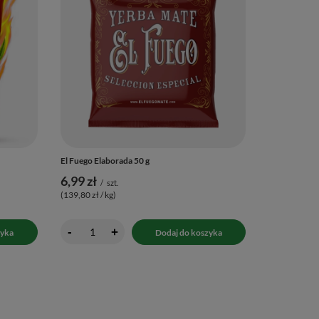
El Fuego Elaborada 50 g
6,99 zł
/
szt.
(139,80 zł / kg
)
-
+
zyka
Dodaj do koszyka