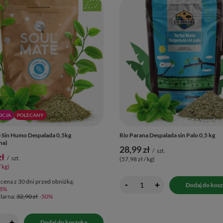
OCJA
POLECANY
 Sin Humo Despalada 0,5kg
Rio Parana Despalada sin Palo 0,5 kg
na)
28,99 zł
/
szt.
zł
/
szt.
(57,98 zł / kg
)
/ kg
)
 cena z 30 dni przed obniżką:
-
+
Dodaj do kos
-8%
larna:
32,90 zł
-50%
+
Dodaj do koszyka