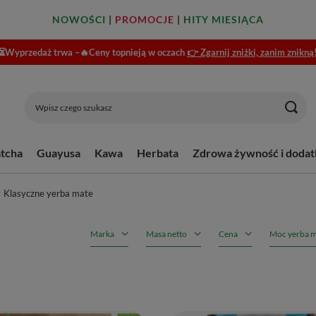
NOWOŚCI
|
PROMOCJE
|
HITY MIESIĄCA
⏳Wyprzedaż trwa –🔥Ceny topnieją w oczach
👉 Zgarnij zniżki, zanim znikną
tcha
Guayusa
Kawa
Herbata
Zdrowa żywność i dodat
Klasyczne yerba mate
Marka
Masa netto
Cena
Moc yerba m