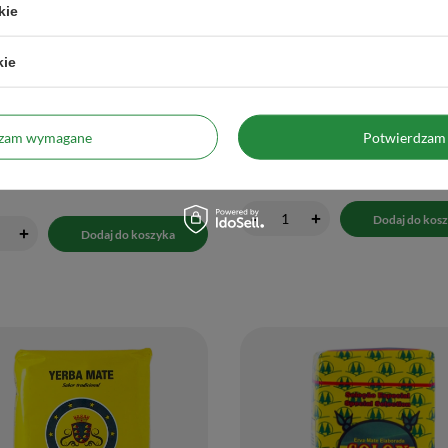
kie
A
PROMOCJA
kie
uave 500g
Campesino Classica Elaborada Con Palo
zł
20,00 zł
/
szt.
/
szt.
/ kg
)
(40,00 zł / kg
)
dzam wymagane
Potwierdzam 
 cena z 30 dni przed obniżką:
Najniższa cena z 30 dni przed obniżką:
+3%
26,99 zł
-25%
larna:
30,00 zł
-30%
-
+
Dodaj do kos
+
Dodaj do koszyka