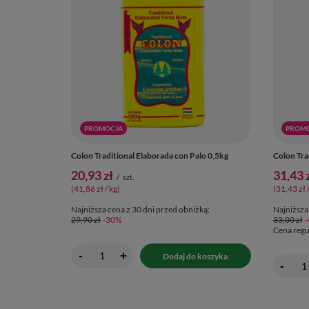
PROMOCJA
PROM
Colon Traditional Elaborada con Palo 0,5kg
Colon Tra
20,93 zł
31,43 
/
szt.
(41,86 zł / kg
)
(31,43 zł 
Najniższa cena z 30 dni przed obniżką:
Najniższa
29,90 zł
-30%
33,00 zł
Cena regu
-
+
Dodaj do koszyka
-