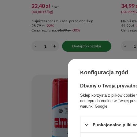
22,40 zł
34,99 
/
szt.
(44,80 zł / kg
)
(34,99 zł 
Najniższa cena z 30 dni przed obniżką:
Najniższa
28,79 zł
-22%
44,99 zł
Cena regularna:
31,99 zł
-30%
Cena regu
-
-
+
Dodaj do koszyka
Konfiguracja zgód
Dbamy o Twoją prywatn
Sklep korzysta z plików cookie 
dostępu do cookie w Twojej prz
warunki Google
.
Funkcjonalne pliki 