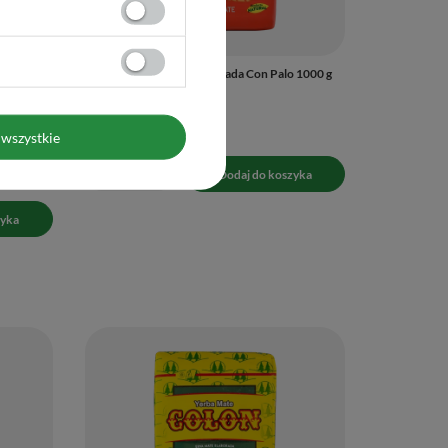
 0,5kg
Campesino Classica Elaborada Con Palo 1000 g
39,90 zł
/
szt.
(39,90 zł / kg
)
wszystkie
-
+
Dodaj do koszyka
zyka