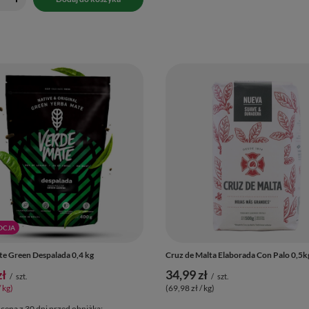
OCJA
e Green Despalada 0,4 kg
Cruz de Malta Elaborada Con Palo 0,5k
zł
34,99 zł
/
szt.
/
szt.
/ kg
)
(69,98 zł / kg
)
 cena z 30 dni przed obniżką: