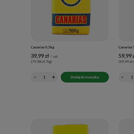
Canarias 0,5kg
Canarias 
39,99 zł
59,99 
/
szt.
(79,98 zł / kg
)
(59,99 zł 
-
-
+
Dodaj do koszyka