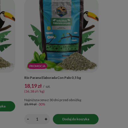
PROMOCJA
Rio Parana Elaborada Con Palo 0,5 kg
18,19 zł
/
szt.
(36,38 zł / kg
)
Najniższa cena z 30 dni przed obniżką:
25,99 zł
-30%
zyka
-
+
Dodaj do koszyka