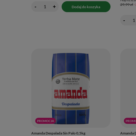
29,99 zł
-
+
Dodaj do koszyka
-
PROMOCJA
PROM
Amanda Despalada Sin Palo 0,5kg
Amanda De