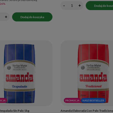
-26%
-
+
Dodaj do kos
+
Dodaj do koszyka
OCJA
PROMOCJA
NASZ BESTSELLER
spalada Sin Palo 1kg
Amanda Elaborada Con Palo Tradiciona