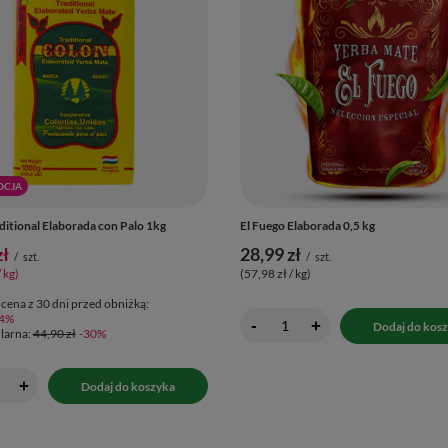
OCJA
ditional Elaborada con Palo 1kg
El Fuego Elaborada 0,5 kg
zł
28,99 zł
/
szt.
/
szt.
/ kg
)
(57,98 zł / kg
)
 cena z 30 dni przed obniżką:
-4%
-
+
Dodaj do kos
larna:
44,90 zł
-30%
+
Dodaj do koszyka