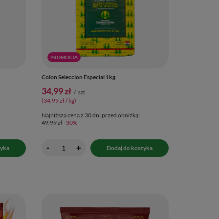
PROMOCJA
Colon Seleccion Especial 1kg
34,99 zł
/
szt.
(34,99 zł / kg
)
Najniższa cena z 30 dni przed obniżką:
49,99 zł
-30%
-
+
zyka
Dodaj do koszyka