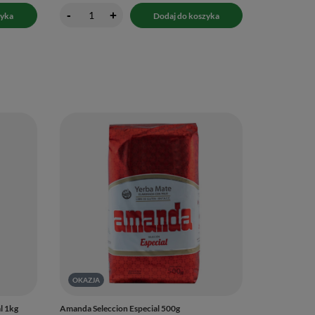
-
+
zyka
Dodaj do koszyka
OKAZJA
l 1kg
Amanda Seleccion Especial 500g