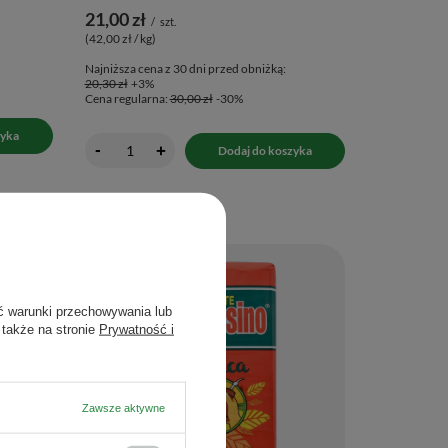
21,00 zł
/
szt.
(42,00 zł / kg
)
Najniższa cena z 30 dni przed obniżką:
20,30 zł
+3%
Cena regularna:
30,00 zł
-30%
zyka
-
+
Dodaj do koszyka
ć warunki przechowywania lub
 także na stronie
Prywatność i
Zawsze aktywne