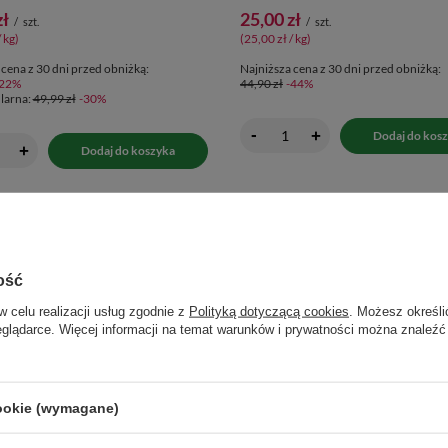
zł
25,00 zł
/
szt.
/
szt.
/ kg
)
(25,00 zł / kg
)
 cena z 30 dni przed obniżką:
Najniższa cena z 30 dni przed obniżką:
-22%
44,90 zł
-44%
larna:
49,99 zł
-30%
-
+
Dodaj do kos
+
Dodaj do koszyka
ość
w celu realizacji usług zgodnie z
Polityką dotyczącą cookies
. Możesz określi
eglądarce. Więcej informacji na temat warunków i prywatności można znaleźć
cookie (wymagane)