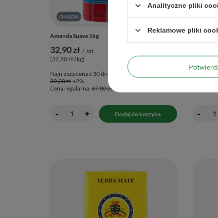
Analityczne pliki coo
OKAZJA
OKAZJ
Reklamowe pliki coo
Amanda Suave 1kg
Amanda S
32,90 zł
21,00 
/
szt.
(32,90 zł / kg
)
(42,00 zł 
Potwier
Najniższa cena z 30 dni przed obniżką:
Najniższa
32,20 zł
+2%
20,30 zł
Cena regularna:
47,00 zł
-30%
Cena regu
-
-
+
Dodaj do koszyka