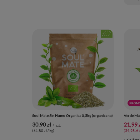
PROM
Soul Mate Sin Humo Organica 0,5kg (organiczna)
Verde Mat
30,90 zł
21,99 
/
szt.
(61,80 zł / kg
)
(54,98 zł 
Najniższa