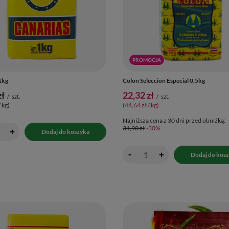
PROMOCJA
1kg
Colon Seleccion Especial 0,5kg
zł
22,32 zł
/
szt.
/
szt.
/ kg
)
(44,64 zł / kg
)
Najniższa cena z 30 dni przed obniżką:
31,90 zł
-30%
+
Dodaj do koszyka
-
+
Dodaj do kos