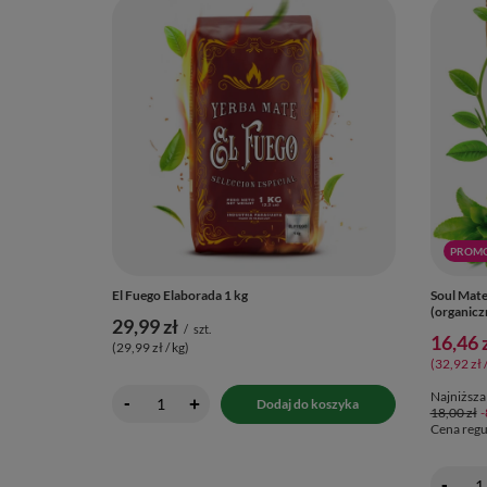
PROM
El Fuego Elaborada 1 kg
Soul Mate
(organicz
29,99 zł
/
szt.
16,46 
(29,99 zł / kg
)
(32,92 zł 
Najniższa
-
+
Dodaj do koszyka
18,00 zł
Cena regu
-