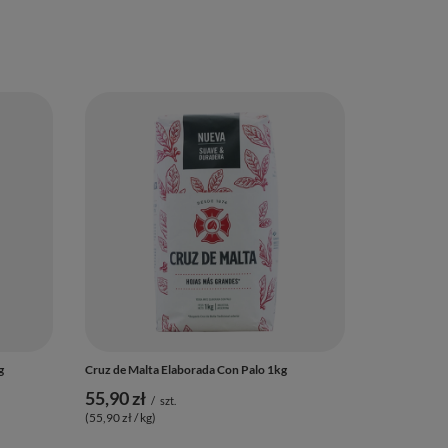
g
Cruz de Malta Elaborada Con Palo 1kg
55,90 zł
/
szt.
(55,90 zł / kg
)