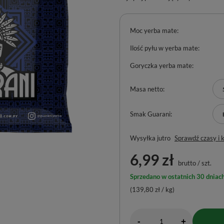
Moc yerba mate
Ilość pyłu w yerba mate
Goryczka yerba mate
Masa netto
Smak Guarani
Wysyłka
jutro
Sprawdź czasy i 
6,99 zł
brutto
/
szt.
Sprzedano w ostatnich 30 dniach
(139,80 zł / kg)
-
+