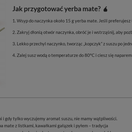
Jak przygotować yerba mate? 🧉
1. Wsyp do naczynka około 15 g yerba mate. Jeśli preferujesz ł
2. Zakryj dłonią otwór naczynka, obróć je i wstrząśnij, aby pozb
3. Lekko przechyl naczynko, tworząc „kopczyk” z suszu po jedne
4. Zalej susz wodą o temperaturze do 80°C i ciesz się napare
 i gdy tylko wyczujemy aromat suszu, nie mamy wątpliwości.
rba mate z listkami, kawałkami gałązek i pyłem – tradycja