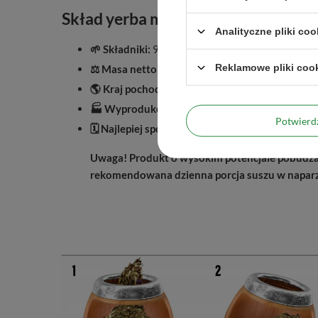
Skład yerba mate i dodatkowe info
Analityczne pliki coo
🌱 Składniki:
95% yerba mate, 5% guarana
Reklamowe pliki coo
⚖️ Masa netto:
50 g
🌎 Kraj pochodzenia:
Paragwaj
🏭 Wyprodukowano dla:
Venusti Sp. z o.o.
Potwier
🗓️ Najlepiej spożyć przed:
Data ważności i nr part
Uwaga! Produkt o wysokim potencjale pobudzaj
rekomendowana dzienna porcja suszu w naparze 