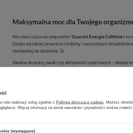
Maksymalna moc dla Twojego organizm
Nie masz czasu na zmęczenie?
Guarani Energia Caffeine+
to 
Dzięki wysokiej zawartości kofeiny i naturalnych składników
niezbędnej do działania. 🚀
Idealna do pracy, nauki czy aktywności sportowych – dodaje en
wszystko. Dzięki mocy yerba mate i guarany nie tylko pozbędz
pobudzenie! 💯🔥
ość
w celu realizacji usług zgodnie z
Polityką dotyczącą cookies
. Możesz określi
eglądarce. Więcej informacji na temat warunków i prywatności można znaleźć
cookie (wymagane)