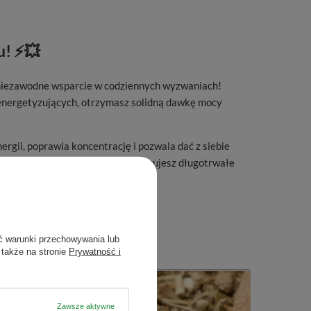
u! ⚡💥
niezawodne wsparcie w codziennych wyzwaniach!
 energetyzujących, otrzymasz solidną dawkę mocy
ergii, poprawia koncentrację i pozwala dać z siebie
iesz się zmęczenia, ale także poczujesz długotrwałe
ć warunki przechowywania lub
 także na stronie
Prywatność i
Zawsze aktywne