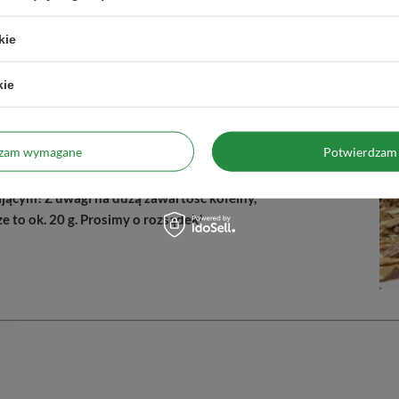
rmacje 🔎🌱
kie
kie
dzam wymagane
Potwierdzam 
ii na opakowaniu.
ącym! Z uwagi na dużą zawartość kofeiny,
to ok. 20 g. Prosimy o rozsądek!