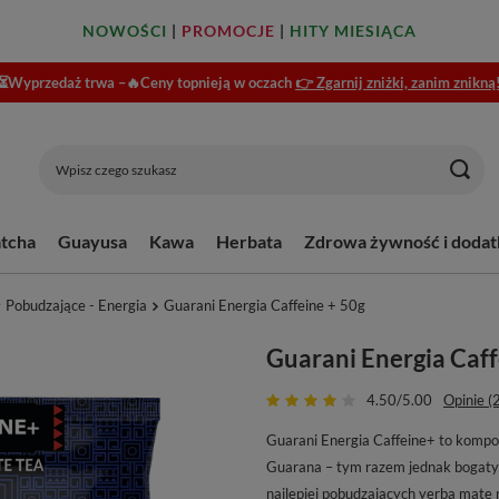
NOWOŚCI
|
PROMOCJE
|
HITY MIESIĄCA
⏳Wyprzedaż trwa –🔥Ceny topnieją w oczach
👉 Zgarnij zniżki, zanim znikną
tcha
Guayusa
Kawa
Herbata
Zdrowa żywność i dodat
Pobudzające - Energia
Guarani Energia Caffeine + 50g
Guarani Energia Caff
4.50/5.00
Opinie (
Guarani Energia Caffeine+ to kompoz
Guarana – tym razem jednak bogaty w
najlepiej pobudzających yerba mate 