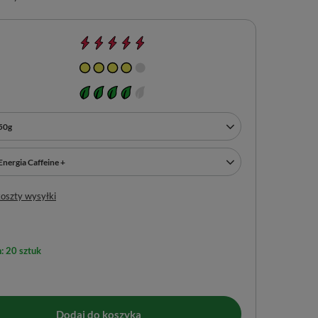
50g
Energia Caffeine +
koszty wysyłki
: 20 sztuk
Dodaj do koszyka