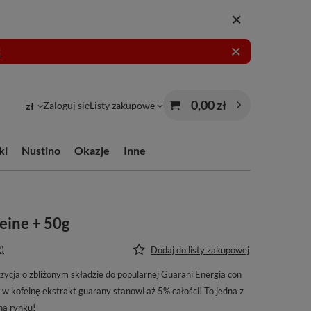
!
0,00 zł
Zaloguj się
Listy zakupowe
zł
ki
Nustino
Okazje
Inne
eine + 50g
2)
Dodaj do listy zakupowej
ycja o zbliżonym składzie do popularnej Guarani Energia con
 kofeinę ekstrakt guarany stanowi aż 5% całości! To jedna z
na rynku!