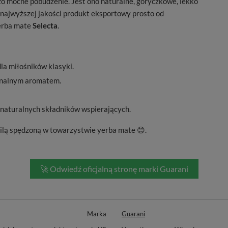
o mocne pobudzenie. Jest ono naturalne, goryczkowe, lekko
o najwyższej jakości produkt eksportowy prosto od
yerba mate
Selecta
.
la miłośników klasyki.
inalnym aromatem.
 naturalnych składników wspierających.
hwilą spędzoną w towarzystwie yerba mate 😊.
🚀 Odwiedź oficjalną stronę marki Guarani
Marka
Guarani