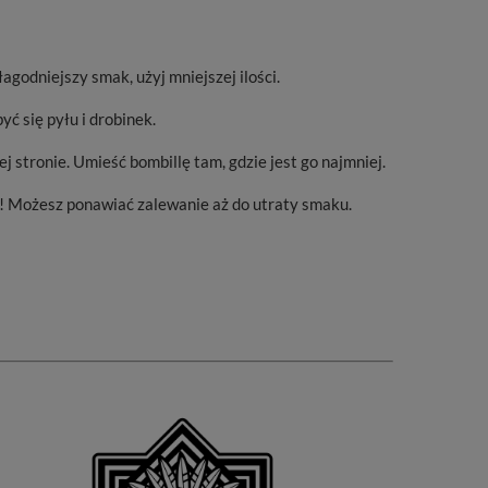
agodniejszy smak, użyj mniejszej ilości.
yć się pyłu i drobinek.
j stronie. Umieść bombillę tam, gdzie jest go najmniej.
m! Możesz ponawiać zalewanie aż do utraty smaku.