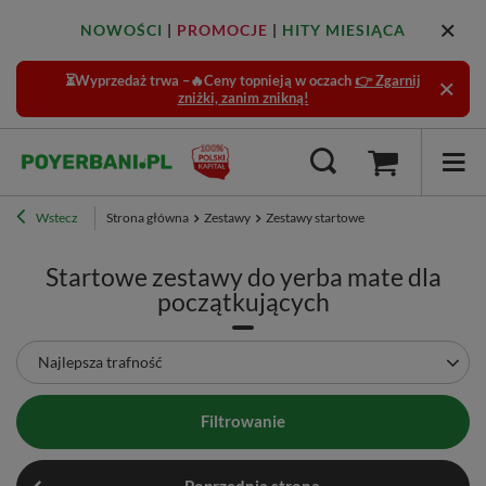
NOWOŚCI
|
PROMOCJE
|
HITY MIESIĄCA
⏳Wyprzedaż trwa –🔥Ceny topnieją w oczach
👉 Zgarnij
zniżki, zanim znikną!
Wstecz
Strona główna
Zestawy
Zestawy startowe
Startowe zestawy do yerba mate dla
początkujących
Zmień sortowanie
Najlepsza trafność
Filtrowanie