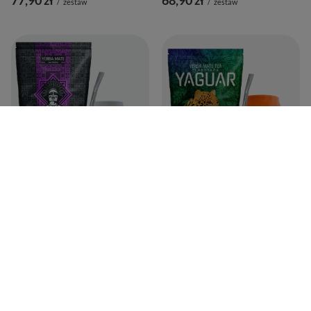
/
zestaw
/
zestaw
Zestaw Startowy do Yerba Mate
Zestaw Startowy do Yerba Mate
Marakuja Tykwa 500g
Naranja Tykwa 500g
69,90 zł
68,90 zł
/
zestaw
/
zestaw