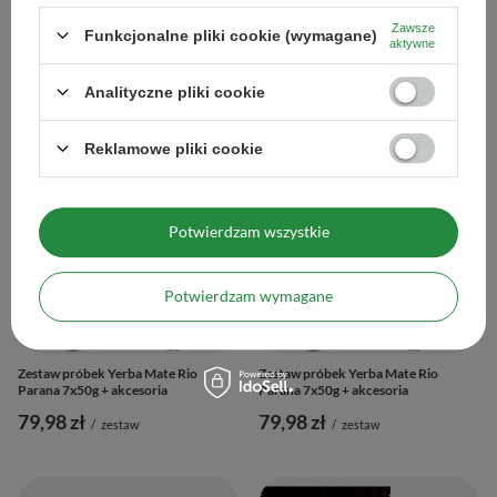
Zawsze
Zestaw próbek Yerba Mate 10x50g
Zestaw próbek Yerba Mate 10x50g
Funkcjonalne pliki cookie (wymagane)
aktywne
500g + akcesoria
500g + akcesoria
92,98 zł
92,98 zł
/
zestaw
/
zestaw
Analityczne pliki cookie
Reklamowe pliki cookie
Potwierdzam wszystkie
Potwierdzam wymagane
Zestaw próbek Yerba Mate Rio
Zestaw próbek Yerba Mate Rio
Parana 7x50g + akcesoria
Parana 7x50g + akcesoria
79,98 zł
79,98 zł
/
zestaw
/
zestaw