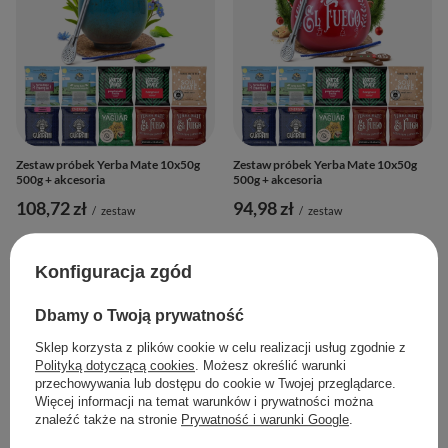
Zestaw próbek Yerba Mate 10x50g
Zestaw próbek Yerba Mate 10x50g
500g + akcesoria
500g + akcesoria
108,72 zł
94,98 zł
/
zestaw
/
zestaw
Konfiguracja zgód
Dbamy o Twoją prywatność
Sklep korzysta z plików cookie w celu realizacji usług zgodnie z
Polityką dotyczącą cookies
. Możesz określić warunki
przechowywania lub dostępu do cookie w Twojej przeglądarce.
Więcej informacji na temat warunków i prywatności można
znaleźć także na stronie
Prywatność i warunki Google
.