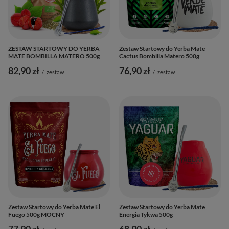
ZESTAW STARTOWY DO YERBA
Zestaw Startowy do Yerba Mate
MATE BOMBILLA MATERO 500g
Cactus Bombilla Matero 500g
82,90 zł
76,90 zł
/
zestaw
/
zestaw
Zestaw Startowy do Yerba Mate El
Zestaw Startowy do Yerba Mate
Fuego 500g MOCNY
Energia Tykwa 500g
77,90 zł
68,90 zł