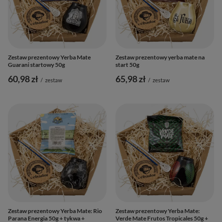
Zestaw prezentowy Yerba Mate
Zestaw prezentowy yerba mate na
Guarani startowy 50g
start 50g
60,98 zł
65,98 zł
/
zestaw
/
zestaw
Zestaw prezentowy Yerba Mate: Rio
Zestaw prezentowy Yerba Mate:
Parana Energia 50g + tykwa +
Verde Mate Frutos Tropicales 50g +