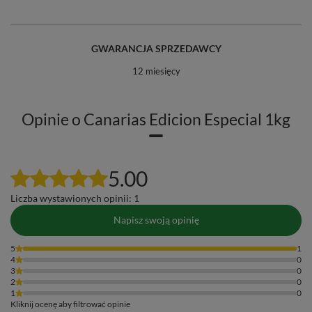
GWARANCJA SPRZEDAWCY
12 miesięcy
Opinie o Canarias Edicion Especial 1kg
5.00
Liczba wystawionych opinii: 1
Napisz swoją opinię
5
1
4
0
3
0
2
0
1
0
Kliknij ocenę aby filtrować opinie