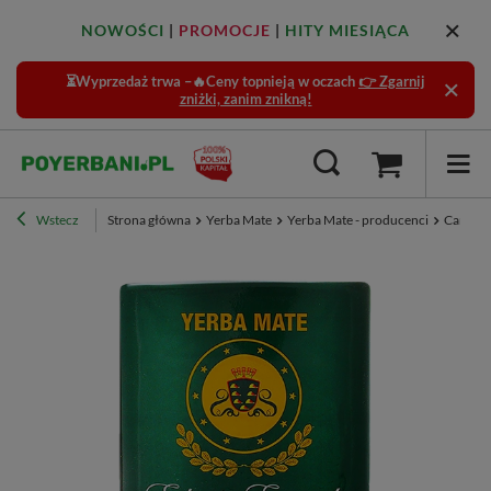
NOWOŚCI
|
PROMOCJE
|
HITY MIESIĄCA
⏳Wyprzedaż trwa –🔥Ceny topnieją w oczach
👉 Zgarnij
zniżki, zanim znikną!
Wstecz
Strona główna
Yerba Mate
Yerba Mate - producenci
Canaria