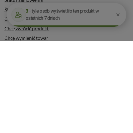
Śledzenie przesyłki
Chcę zareklamować produkt
Chcę zwrócić produkt
Chcę wymienić towar
Kontakt
Konto
Regulaminy
Informacje dodatkowe