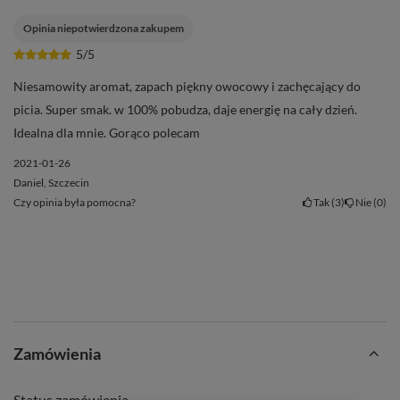
Opinia niepotwierdzona zakupem
5/5
Niesamowity aromat, zapach piękny owocowy i zachęcający do
picia. Super smak. w 100% pobudza, daje energię na cały dzień.
Idealna dla mnie. Gorąco polecam
2021-01-26
Daniel, Szczecin
Czy opinia była pomocna?
Tak
3
Nie
0
Zamówienia
Status zamówienia