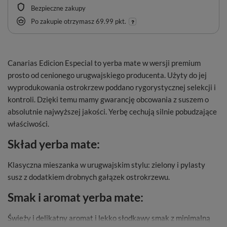
Bezpieczne zakupy
Po zakupie otrzymasz
69.99 pkt.
Canarias Edicion Especial to yerba mate w wersji premium
prosto od cenionego urugwajskiego producenta. Użyty do jej
wyprodukowania ostrokrzew poddano rygorystycznej selekcji i
kontroli. Dzięki temu mamy gwarancję obcowania z suszem o
absolutnie najwyższej jakości. Yerbę cechują silnie pobudzające
właściwości.
Skład yerba mate:
Klasyczna mieszanka w urugwajskim stylu: zielony i pylasty
susz z dodatkiem drobnych gałązek ostrokrzewu.
Smak i aromat yerba mate:
Świeży i delikatny aromat i lekko słodkawy smak z minimalną