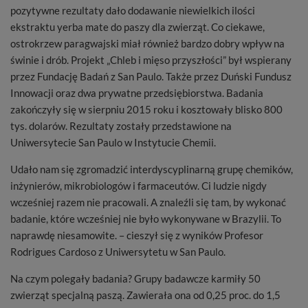
pozytywne rezultaty dało dodawanie niewielkich ilości
ekstraktu yerba mate do paszy dla zwierząt. Co ciekawe,
ostrokrzew paragwajski miał również bardzo dobry wpływ na
świnie i drób. Projekt „Chleb i mięso przyszłości” był wspierany
przez Fundację Badań z San Paulo. Także przez Duński Fundusz
Innowacji oraz dwa prywatne przedsiębiorstwa. Badania
zakończyły się w sierpniu 2015 roku i kosztowały blisko 800
tys. dolarów. Rezultaty zostały przedstawione na
Uniwersytecie San Paulo w Instytucie Chemii.
Udało nam się zgromadzić interdyscyplinarną grupę chemików,
inżynierów, mikrobiologów i farmaceutów. Ci ludzie nigdy
wcześniej razem nie pracowali. A znaleźli się tam, by wykonać
badanie, które wcześniej nie było wykonywane w Brazylii. To
naprawdę niesamowite. – cieszył się z wyników Profesor
Rodrigues Cardoso z Uniwersytetu w San Paulo.
Na czym polegały badania? Grupy badawcze karmiły 50
zwierząt specjalną paszą. Zawierała ona od 0,25 proc. do 1,5