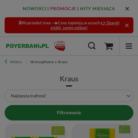
NOWOŚCI
|
PROMOCJE
|
HITY MIESIĄCA
⏳Wyprzedaż trwa –🔥Ceny topnieją w oczach
👉 Zgarnij
zniżki, zanim znikną!
Wstecz
Strona główna
Kraus
Kraus
Zmień sortowanie
Najlepsza trafność
Filtrowanie