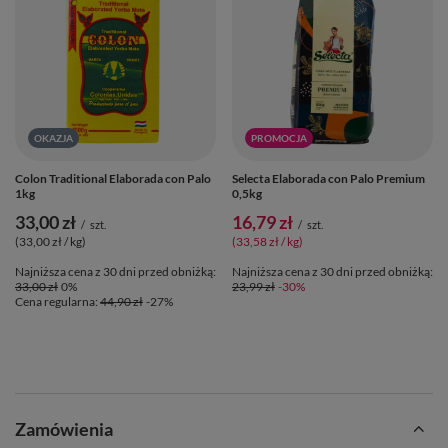
OKAZJA
PROMOCJA
Colon Traditional Elaborada con Palo
Selecta Elaborada con Palo Premium
1kg
0,5kg
33,00 zł
16,79 zł
/
szt.
/
szt.
(33,00 zł / kg)
(33,58 zł / kg)
Najniższa cena z 30 dni przed obniżką:
Najniższa cena z 30 dni przed obniżką:
33,00 zł
0%
23,99 zł
-30%
Cena regularna:
44,90 zł
-27%
Zamówienia