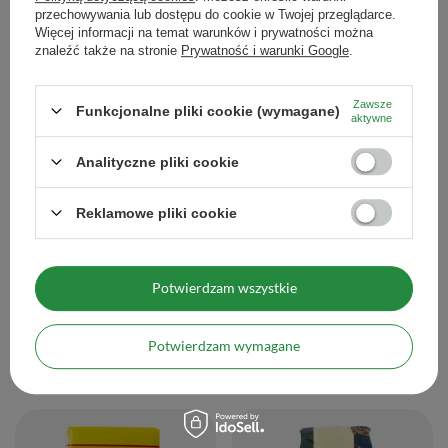
Promocja
przechowywania lub dostępu do cookie w Twojej przeglądarce.
Więcej informacji na temat warunków i prywatności można
znaleźć także na stronie
Prywatność i warunki Google
.
Zawsze
Funkcjonalne pliki cookie (wymagane)
aktywne
Analityczne pliki cookie
Reklamowe pliki cookie
PROMOCJA
PROMOCJA
Selecta Doble Sabor 0,5kg
Selecta Silueta 0,5kg
Potwierdzam wszystkie
20,93 zł
16,09 zł
/
szt.
/
szt.
(41,86 zł / kg)
(32,18 zł / kg)
Potwierdzam wymagane
Najniższa cena z 30 dni przed obniżką:
Najniższa cena z 30 dni przed obniżką:
29,90 zł
-30%
22,99 zł
-30%