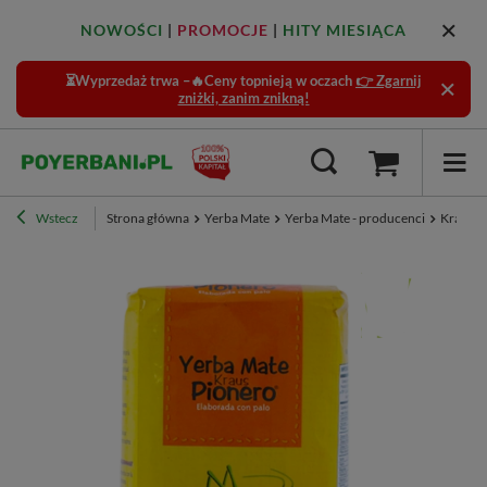
NOWOŚCI
|
PROMOCJE
|
HITY MIESIĄCA
⏳Wyprzedaż trwa –🔥Ceny topnieją w oczach
👉 Zgarnij
zniżki, zanim znikną!
Wstecz
Strona główna
Yerba Mate
Yerba Mate - producenci
Kraus