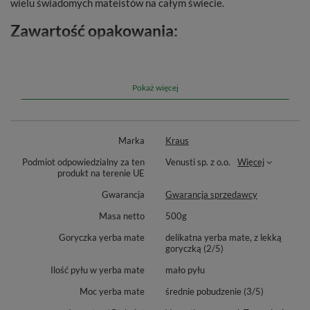
wielu świadomych mateistów na całym świecie.
Zawartość opakowania:
Drobne listki w obecności pyłu (100% yerba mate)
Smak i aromat yerba mate:
Pokaż więcej
Delikatna wolna od dymnego aromatu, pozostawia przyjemne
wrażenia roślinnej mocy.
Marka
Kraus
Dodatkowe informacje:
Podmiot odpowiedzialny za ten
Venusti sp. z o.o.
Więcej
produkt na terenie UE
Najwyższej jakości yerba mate renomowanego argentyńskiego
Gwarancja
Gwarancja sprzedawcy
producenta.
Masa netto
500g
Goryczka yerba mate
delikatna yerba mate, z lekką
goryczką (2/5)
Ilość pyłu w yerba mate
mało pyłu
Moc yerba mate
średnie pobudzenie (3/5)