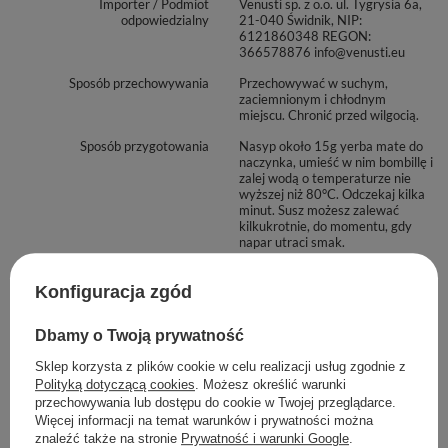
Importer / Podmiot
Venusti sp. z o.o. ul. Tygrysia 6a,
odpowiedzialny
21-040 Świdnik, NIP:
6121860348 REGON:
366578876 info@venusti.eu
Sposób przechowywania
Przechowywać w suchym,
zaciemnionym i chłodnym
miejscu. Chronić przed wilgocią.
Sposób przygotowania
Nasyp około 15g yerba mate do
naczynka, umieść w nim bombillę i
zalej wodą o temperaturze nie
wyższej niż 80°C. Odczekaj kilka
minut. Susz możesz zalewać
kilkukrotnie, do momentu, gdy
napar utraci smak.
Maksymalna ilość towaru w
1000
zamówieniu dla rozmiarów
Konfiguracja zgód
Dbamy o Twoją prywatność
Zobacz również
Sklep korzysta z plików cookie w celu realizacji usług zgodnie z
Polityką dotyczącą cookies
. Możesz określić warunki
przechowywania lub dostępu do cookie w Twojej przeglądarce.
Więcej informacji na temat warunków i prywatności można
znaleźć także na stronie
Prywatność i warunki Google
.