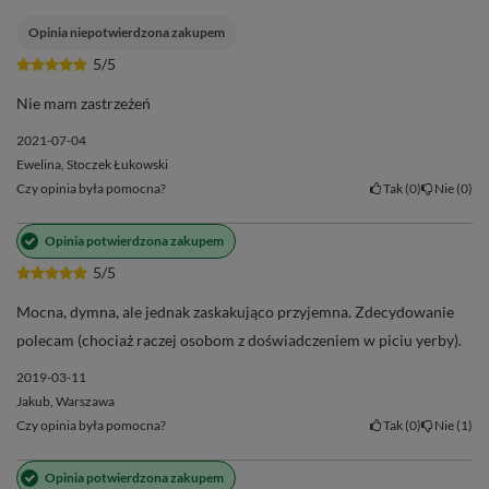
Opinia niepotwierdzona zakupem
5/5
Nie mam zastrzeżeń
2021-07-04
Ewelina, Stoczek Łukowski
Czy opinia była pomocna?
Tak
0
Nie
0
Opinia potwierdzona zakupem
5/5
Mocna, dymna, ale jednak zaskakująco przyjemna. Zdecydowanie
polecam (chociaż raczej osobom z doświadczeniem w piciu yerby).
2019-03-11
Jakub, Warszawa
Czy opinia była pomocna?
Tak
0
Nie
1
Opinia potwierdzona zakupem