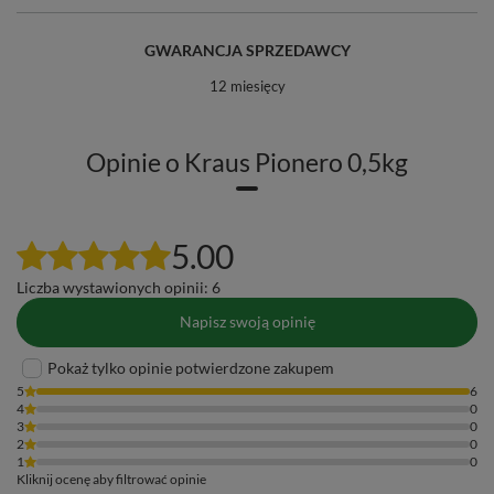
GWARANCJA SPRZEDAWCY
12 miesięcy
Opinie o Kraus Pionero 0,5kg
5.00
Liczba wystawionych opinii: 6
Napisz swoją opinię
Pokaż tylko opinie potwierdzone zakupem
5
6
4
0
3
0
2
0
1
0
Kliknij ocenę aby filtrować opinie