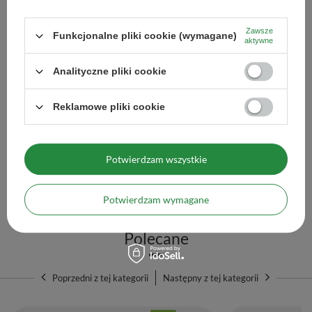
Zawsze
Funkcjonalne pliki cookie (wymagane)
aktywne
Analityczne pliki cookie
Reklamowe pliki cookie
Kraus Pure Leaf 0,5kg (organiczna)
Kraus Organica 0,5kg (
49,90 zł
36,99 zł
/
szt.
/
szt.
(99,80 zł / kg)
(73,98 zł / kg)
Potwierdzam wszystkie
Ilość produktów
Ilość produktów
Potwierdzam wymagane
Polecane
Poprzedni z tej kategorii
Następny z tej kategorii