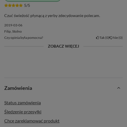
5/5
Czuć świeżość płynącą z yerby zdecydowanie polecam.
2019-03-06
Filip, Stolno
Czy opinia była pomocna?
Tak
0
Nie
0
ZOBACZ WIĘCEJ
Zamówienia
Status zamówienia
Śledzenie przesyłki
Chcę zareklamować produkt