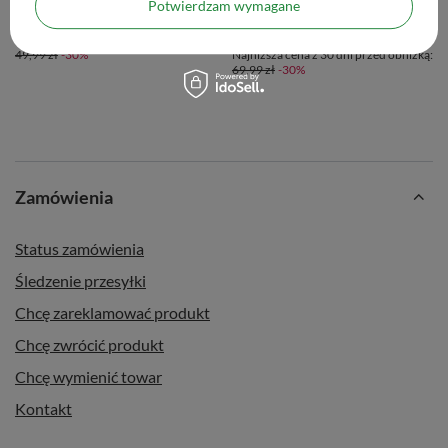
34,99 zł
Potwierdzam wymagane
/
szt.
48,99 zł
/
szt.
Najniższa cena z 30 dni przed obniżką:
49,99 zł
-30%
Najniższa cena z 30 dni przed obniżką:
69,99 zł
-30%
Zamówienia
Status zamówienia
Śledzenie przesyłki
Chcę zareklamować produkt
Chcę zwrócić produkt
Chcę wymienić towar
Kontakt