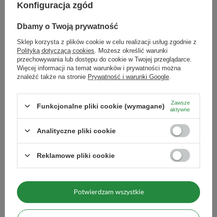
PROMOCJA
PROMOCJA
Konfiguracja zgód
Amanda Despalada Sin Palo 0,5kg
Amanda Despalada Sin Palo 1kg
Dbamy o Twoją prywatność
22,40 zł
34,99 zł
/
szt.
/
szt.
Sklep korzysta z plików cookie w celu realizacji usług zgodnie z
(44,80 zł / kg)
(34,99 zł / kg)
Polityką dotyczącą cookies
. Możesz określić warunki
Najniższa cena z 30 dni przed obniżką:
Najniższa cena z 30 dni przed obniżką:
przechowywania lub dostępu do cookie w Twojej przeglądarce.
28,79 zł
-22%
44,99 zł
-22%
Więcej informacji na temat warunków i prywatności można
Cena regularna:
31,99 zł
-30%
Cena regularna:
49,99 zł
-30%
znaleźć także na stronie
Prywatność i warunki Google
.
Zawsze
Funkcjonalne pliki cookie (wymagane)
aktywne
Analityczne pliki cookie
Reklamowe pliki cookie
PROMOCJA
PROMOCJA
Potwierdzam wszystkie
Szklana Filiżanka z Zaparzaczem
TermoLid – stalowe matero z
Cebador Vidrio 200 ml
pokrywką – motyw Soul Mate (biały)
– 350 ml