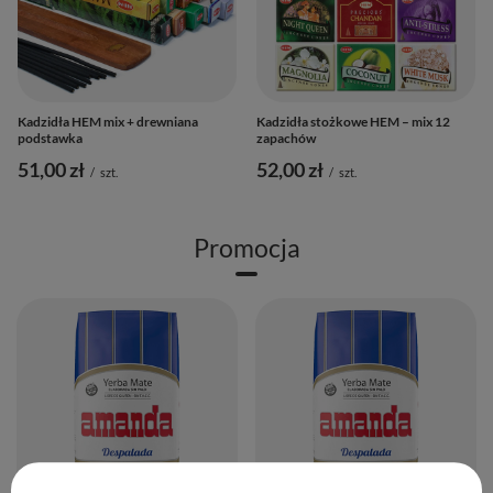
Kadzidła HEM mix + drewniana
Kadzidła stożkowe HEM – mix 12
podstawka
zapachów
51,00 zł
52,00 zł
/
szt.
/
szt.
Promocja