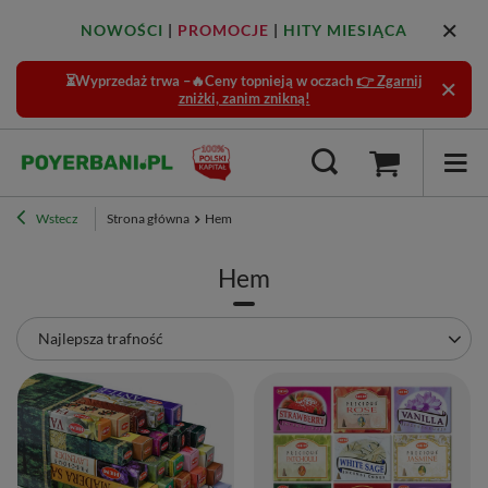
NOWOŚCI
|
PROMOCJE
|
HITY MIESIĄCA
⏳Wyprzedaż trwa –🔥Ceny topnieją w oczach
👉 Zgarnij
zniżki, zanim znikną!
Wstecz
Strona główna
Hem
Hem
Zmień sortowanie
Najlepsza trafność