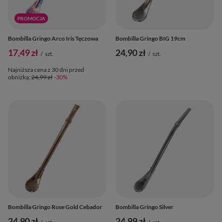
PROMOCJA
Bombilla Gringo Arco Iris Tęczowa
Bombilla Gringo BIG 19cm
17,49 zł
24,90 zł
/
szt.
/
szt.
Najniższa cena z 30 dni przed
obniżką:
24,99 zł
-30%
Bombilla Gringo Rose Gold Cebador
Bombilla Gringo Silver
24,90 zł
24,99 zł