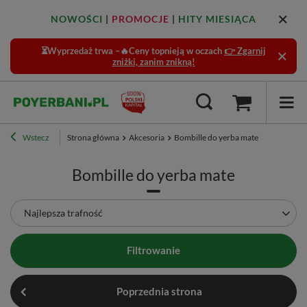
NOWOŚCI
|
PROMOCJE
|
HITY MIESIĄCA
⏳Wyprzedaż trwa –🔥Ceny topnieją w oczach
👉 Zgarnij
zniżki, zanim znikną!
Wstecz
Strona główna
Akcesoria
Bombille do yerba mate
Bombille do yerba mate
Zmień sortowanie
Najlepsza trafność
Filtrowanie
Poprzednia strona