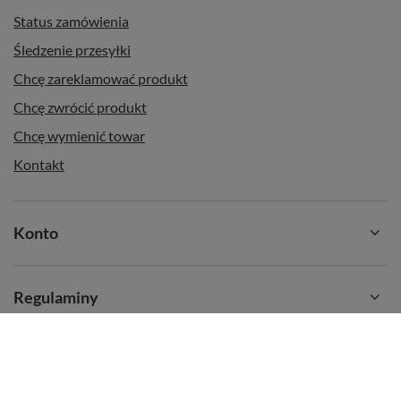
Status zamówienia
Śledzenie przesyłki
Chcę zareklamować produkt
Chcę zwrócić produkt
Chcę wymienić towar
Kontakt
Konto
Regulaminy
Informacje dodatkowe