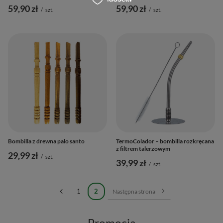
59,90 zł
59,90 zł
/
szt.
/
szt.
Bombilla z drewna palo santo
TermoColador – bombilla rozkręcana
z filtrem talerzowym
29,99 zł
/
szt.
39,99 zł
/
szt.
1
2
Następna strona
Promocja