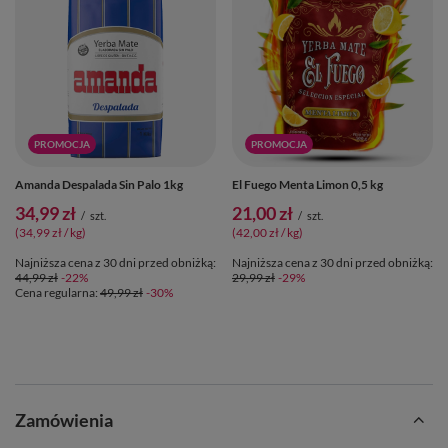
PROMOCJA
PROMOCJA
Amanda Despalada Sin Palo 1kg
El Fuego Menta Limon 0,5 kg
34,99 zł
21,00 zł
/
szt.
/
szt.
(34,99 zł / kg)
(42,00 zł / kg)
Najniższa cena z 30 dni przed obniżką:
Najniższa cena z 30 dni przed obniżką:
44,99 zł
-22%
29,99 zł
-29%
Cena regularna:
49,99 zł
-30%
Zamówienia