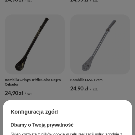
/
szt.
/
szt.
Bombilla Gringo Triffle Color Negro
Bombilla LIZA 19cm
Cebador
24,90 zł
/
szt.
24,90 zł
/
szt.
Konfiguracja zgód
Dbamy o Twoją prywatność
Sklep korzysta z plików cookie w celu realizacji usług zgodnie z