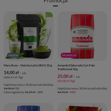
OKAZJA
PROMOCJA
Mary Rose – Matcha Latte (BIO) 30 g
Amanda Elaborada Con Palo
Tradicional 1kg
14,00 zł
/
szt.
25,00 zł
/
szt.
(466,67 zł / kg)
(25,00 zł / kg)
Najniższa cena z 30 dni przed obniżką:
14,00 zł
0%
Najniższa cena z 30 dni przed obniżką:
Cena regularna:
16,99 zł
-18%
44,90 zł
-44%