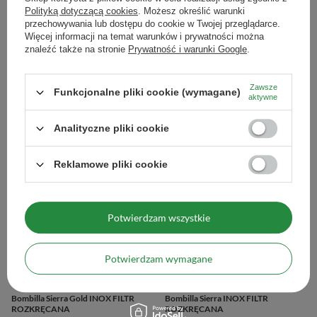
Polityką dotyczącą cookies
. Możesz określić warunki
przechowywania lub dostępu do cookie w Twojej przeglądarce.
Więcej informacji na temat warunków i prywatności można
znaleźć także na stronie
Prywatność i warunki Google
.
NASZ BESTSELLER
Zawsze
Bombilla Mercedes
Bombilla Rosamonte Classica
Funkcjonalne pliki cookie (wymagane)
aktywne
19,99 zł
49,99 zł
/
szt.
/
szt.
Analityczne pliki cookie
Reklamowe pliki cookie
Potwierdzam wszystkie
Potwierdzam wymagane
Bombilla Sierra Gold INOX FILTR
Bombilla Sierra INOX FILTR
ROZKRĘCANA
ROZKRĘCANA