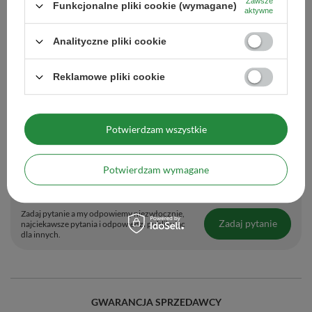
Zawsze
Funkcjonalne pliki cookie (wymagane)
(55,98 zł / kg)
aktywne
Analityczne pliki cookie
Reklamowe pliki cookie
Wycior do bombilli
Potwierdzam wszystkie
6,60 zł
/
szt.
Potwierdzam wymagane
Potrzebujesz pomocy? Masz pytania?
Zadaj pytanie a my odpowiemy niezwłocznie,
Zadaj pytanie
najciekawsze pytania i odpowiedzi publikując
dla innych.
GWARANCJA SPRZEDAWCY