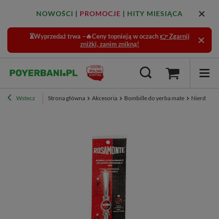
NOWOŚCI
|
PROMOCJE
|
HITY MIESIĄCA
⏳Wyprzedaż trwa –🔥Ceny topnieją w oczach
👉 Zgarnij
zniżki, zanim znikną!
Wstecz
Strona główna
Akcesoria
Bombille do yerba mate
Nierdzew