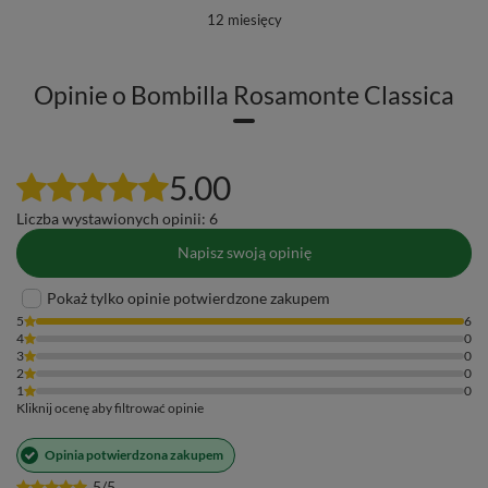
12 miesięcy
Opinie o Bombilla Rosamonte Classica
5.00
Liczba wystawionych opinii: 6
Napisz swoją opinię
Pokaż tylko opinie potwierdzone zakupem
5
6
4
0
3
0
2
0
1
0
Kliknij ocenę aby filtrować opinie
Opinia potwierdzona zakupem
5/5