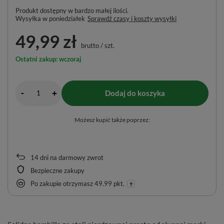
Produkt dostępny w bardzo małej ilości
Wysyłka
w poniedziałek
Sprawdź czasy i koszty wysyłki
49,99 zł
brutto
/
szt.
Ostatni zakup: wczoraj
-
Dodaj do koszyka
+
Możesz kupić także poprzez:
14
dni na darmowy zwrot
Bezpieczne zakupy
Po zakupie otrzymasz
49.99 pkt.