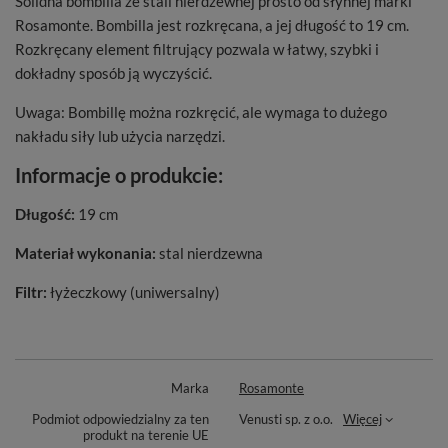
Solidna bombilla ze stali nierdzewnej prosto od słynnej marki
Rosamonte. Bombilla jest rozkręcana, a jej długość to 19 cm.
Rozkręcany element filtrujący pozwala w łatwy, szybki i
dokładny sposób ją wyczyścić.
Uwaga: Bombillę można rozkręcić, ale wymaga to dużego
nakładu siły lub użycia narzędzi.
Informacje o produkcie:
Długość:
19 cm
Materiał wykonania:
stal nierdzewna
Filtr:
łyżeczkowy (uniwersalny)
Marka
Rosamonte
Podmiot odpowiedzialny za ten
Venusti sp. z o.o.
Więcej
produkt na terenie UE