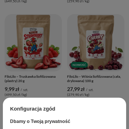
(649,50 zł / kg
)
(259,90 zł / kg
)
NOWOŚĆ
FiloLilo – Truskawka liofilizowana
FiloLilo – Wiśnia liofilizowana (cała,
(plastry) 20 g
drylowana) 100 g
9,99 zł
27,99 zł
/
szt.
/
szt.
(499,50 zł / kg
)
(279,90 zł / kg
)
Konfiguracja zgód
Dbamy o Twoją prywatność