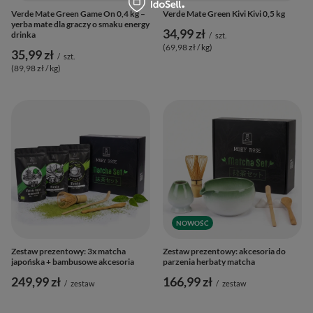
Verde Mate Green Game On 0,4 kg –
Verde Mate Green Kivi Kivi 0,5 kg
yerba mate dla graczy o smaku energy
34,99 zł
drinka
/
szt.
(69,98 zł / kg
)
35,99 zł
/
szt.
(89,98 zł / kg
)
NOWOŚĆ
Zestaw prezentowy: 3x matcha
Zestaw prezentowy: akcesoria do
japońska + bambusowe akcesoria
parzenia herbaty matcha
249,99 zł
166,99 zł
/
zestaw
/
zestaw