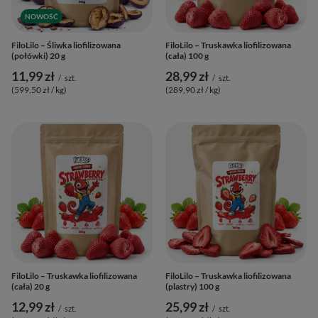
NOWOŚĆ
FiloLilo – Śliwka liofilizowana
FiloLilo – Truskawka liofilizowana
(połówki) 20 g
(cała) 100 g
11,99 zł
28,99 zł
/
szt.
/
szt.
(599,50 zł / kg
)
(289,90 zł / kg
)
FiloLilo – Truskawka liofilizowana
FiloLilo – Truskawka liofilizowana
(cała) 20 g
(plastry) 100 g
12,99 zł
25,99 zł
/
szt.
/
szt.