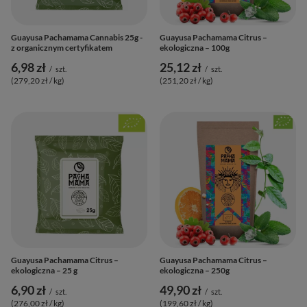
Guayusa Pachamama Cannabis 25g -
Guayusa Pachamama Citrus –
z organicznym certyfikatem
ekologiczna – 100g
6,98 zł
25,12 zł
/
szt.
/
szt.
(279,20 zł / kg
)
(251,20 zł / kg
)
Guayusa Pachamama Citrus –
Guayusa Pachamama Citrus –
ekologiczna – 25 g
ekologiczna – 250g
6,90 zł
49,90 zł
/
szt.
/
szt.
(276,00 zł / kg
)
(199,60 zł / kg
)