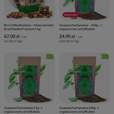
POLECANY
Bro Coffee Roastery – Kawa ziarnista
Guayusa Pachamama – 100g – z
Brazil Samba Premium 1 kg
organicznym certyfikatem
67,00 zł
24,90 zł
/
szt.
/
szt.
(67,00 zł / kg
)
(249,00 zł / kg
)
Guayusa Pachamama 1 kg - z
Guayusa Pachamama 250g - z
organicznym certyfikatem
organicznym certyfikatem