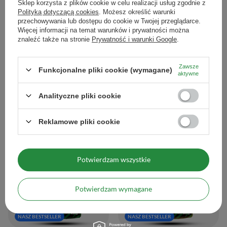
Sklep korzysta z plików cookie w celu realizacji usług zgodnie z
Polityką dotyczącą cookies
. Możesz określić warunki
przechowywania lub dostępu do cookie w Twojej przeglądarce.
Więcej informacji na temat warunków i prywatności można
znaleźć także na stronie
Prywatność i warunki Google
.
Zawsze
Funkcjonalne pliki cookie (wymagane)
FiloLilo – Wiśnia liofilizowana (cała,
Rio Parana Naranja 0,5 kg
aktywne
drylowana) 20 g
26,99 zł
/
szt.
12,99 zł
Analityczne pliki cookie
/
szt.
(53,98 zł / kg
)
(649,50 zł / kg
)
Reklamowe pliki cookie
Potwierdzam wszystkie
Potwierdzam wymagane
NASZ BESTSELLER
NASZ BESTSELLER