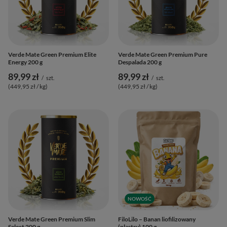
Verde Mate Green Premium Elite
Verde Mate Green Premium Pure
Energy 200 g
Despalada 200 g
89,99 zł
89,99 zł
/
szt.
/
szt.
(449,95 zł / kg
)
(449,95 zł / kg
)
NOWOŚĆ
Verde Mate Green Premium Slim
FiloLilo – Banan liofilizowany
Select 200 g
(plastry) 100 g