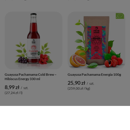
Guayusa Pachamama Cold Brew –
Guayusa Pachamama Energia 100g
Hibiscus Energy 330 ml
25,90 zł
/
szt.
8,99 zł
/
szt.
(259,00 zł / kg
)
(27,24 zł / l
)