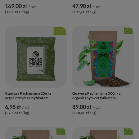
169,00 zł
47,90 zł
/
szt.
/
szt.
(169,00 zł / kg
)
(191,60 zł / kg
)
Guayusa Pachamama 25g - z
Guayusa Pachamama 500g - z
organicznym certyfikatem
organicznym certyfikatem
6,98 zł
89,00 zł
/
szt.
/
szt.
(279,20 zł / kg
)
(178,00 zł / kg
)