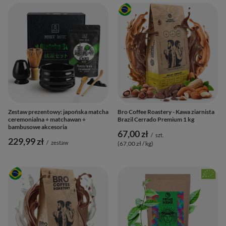
Zestaw prezentowy: japońska matcha
Bro Coffee Roastery - Kawa ziarnista
ceremonialna + matchawan +
Brazil Cerrado Premium 1 kg
bambusowe akcesoria
67,00 zł
/
szt.
229,99 zł
/
zestaw
(67,00 zł / kg
)