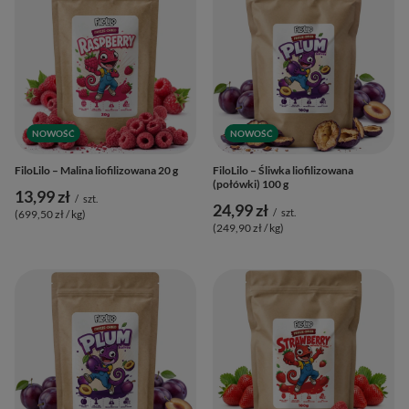
NOWOŚĆ
NOWOŚĆ
FiloLilo – Malina liofilizowana 20 g
FiloLilo – Śliwka liofilizowana
(połówki) 100 g
13,99 zł
/
szt.
24,99 zł
/
szt.
(699,50 zł / kg
)
(249,90 zł / kg
)