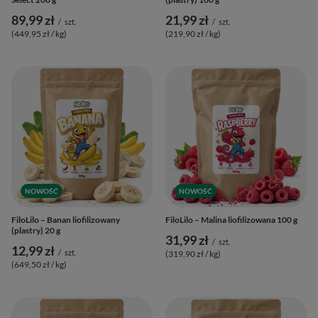
89,99 zł
21,99 zł
/
szt.
/
szt.
(449,95 zł / kg
)
(219,90 zł / kg
)
NOWOŚĆ
NOWOŚĆ
FiloLilo – Banan liofilizowany
FiloLilo – Malina liofilizowana 100 g
(plastry) 20 g
31,99 zł
/
szt.
12,99 zł
/
szt.
(319,90 zł / kg
)
(649,50 zł / kg
)