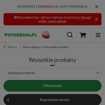
NOWOŚCI
|
PROMOCJE
|
HITY MIESIĄCA
⏳Wyprzedaż trwa –🔥Ceny topnieją w oczach
👉 Zgarnij
zniżki, zanim znikną!
Wstecz
Strona główna
Wszystkie produkty
Wszystkie produkty
Zmień sortowanie
Najlepsza trafność
Filtrowanie
Poprzednia strona