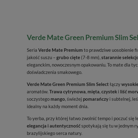
Verde Mate Green Premium Slim Sele
Seria
Verde Mate Premium
to prawdziwe uosobienie fi
jakość suszu –
grubo cięte
(7-8 mm),
starannie selekcj
eleganckim, nowoczesnym opakowaniu. To mate dla tych,
doświadczenia smakowego.
Verde Mate Green Premium Slim Select
łączy
wysokie
aromatów.
Trawa cytrynowa
,
mięta
,
czystek
i
liść mo
soczystego
mango
, świeżej
pomarańczy
i subtelnej, le
idealny na każdy moment dnia.
To yerba, przy której łatwo zwolnić tempo i poczuć się 
elegancja i autentyczność
spotykają się tu w jednym ry
brazylijskiego serca natury.