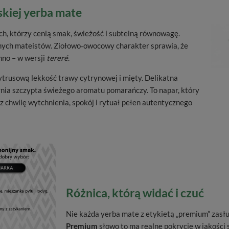
skiej yerba mate
ch, którzy cenią smak, świeżość i subtelną równowagę.
anych mateistów. Ziołowo‑owocowy charakter sprawia, że
mno – w wersji
tereré
.
trusową lekkość trawy cytrynowej i mięty. Delikatna
ełnia szczypta świeżego aromatu pomarańczy. To napar, który
z chwilę wytchnienia, spokój i rytuał pełen autentycznego
Różnica, którą widać i czuć
Nie każda yerba mate z etykietą „premium” zasł
Premium
słowo to ma realne pokrycie w jakości 