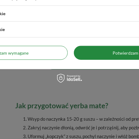
Zawiera
grubo cięte liście yerba mat
ralne aromaty
dzięki czemu napar zachowuje czystoś
kie
propozycja dla koneserów, którzy ceni
kie
 na opakowaniu.
dzam wymagane
Potwierdzam 
Jak przygotować yerba mate?
Wsyp do naczynka 15-20 g suszu – w zależności od pre
Zakryj naczynie dłonią, odwróć je i potrząśnij, aby pozb
Uformuj „kopczyk” z suszu, pochyl naczynie i włóż bombi