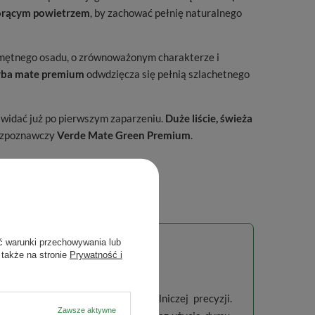
orącym powietrzem
, by zachować pełnię naturalnego
 mętnego osadu, o zrównoważonym charakterze i
rba mate premium
odwdzięcza się pełnią szlachetnego
widać już po pierwszym zaparzeniu.
Duże liście, świeża
rozpoznawczy
Verde Mate Green Premium
.
ć warunki przechowywania lub
 także na stronie
Prywatność i
 Mate Premium
la brazylijskiej natury i rzemieślniczej precyzji.
Zawsze aktywne