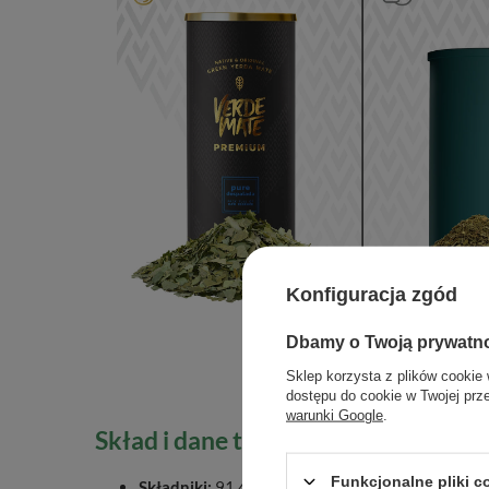
Konfiguracja zgód
Dbamy o Twoją prywatn
Sklep korzysta z plików cookie 
dostępu do cookie w Twojej prz
warunki Google
.
Skład i dane techniczne
Funkcjonalne pliki 
Składniki:
91,4% yerba mate, 3% trawa cytrynowa,