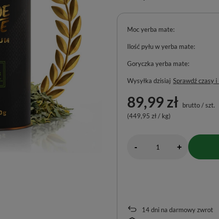
Moc yerba mate
Ilość pyłu w yerba mate
Goryczka yerba mate
Wysyłka
dzisiaj
Sprawdź czasy i
89,99 zł
brutto
/
szt.
(449,95 zł / kg)
-
+
14
dni na darmowy zwrot