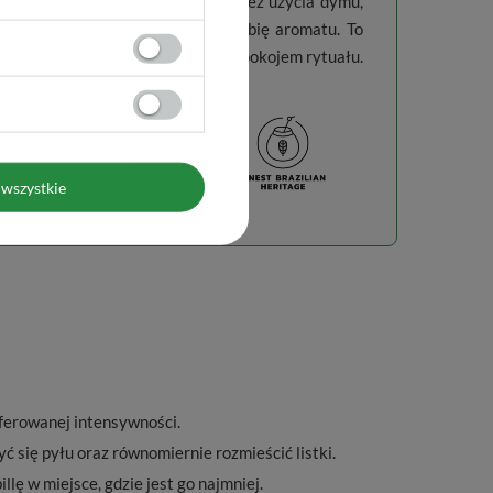
e (7-8 mm)
, suszone powietrzem bez użycia dymu,
ć smaku, świeżość i subtelną głębię aromatu. To
ą równowagę pomiędzy energią a spokojem rytuału.
wszystkie
ferowanej intensywności.
yć się pyłu oraz równomiernie rozmieścić listki.
llę w miejsce, gdzie jest go najmniej.