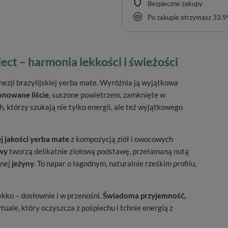
Bezpieczne zakupy
Po zakupie otrzymasz
33.99
ct – harmonia lekkości i świeżości
nezji brazylijskiej yerba mate. Wyróżnia ją wyjątkowa
onowane liście
, suszone powietrzem, zamknięte w
 którzy szukają nie tylko energii, ale też wyjątkowego
j jakości yerba mate
z kompozycją ziół i owocowych
rwy
tworzą delikatnie ziołową podstawę, przełamaną nutą
śnej
jeżyny
. To napar o łagodnym, naturalnie rześkim profilu,
lekko – dosłownie i w przenośni.
Świadoma przyjemność,
tuale, który oczyszcza z pośpiechu i tchnie energią z