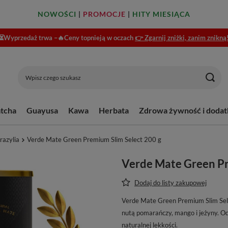
NOWOŚCI
|
PROMOCJE
|
HITY MIESIĄCA
⏳Wyprzedaż trwa –🔥Ceny topnieją w oczach
👉 Zgarnij zniżki, zanim znikną
tcha
Guayusa
Kawa
Herbata
Zdrowa żywność i dodat
razylia
Verde Mate Green Premium Slim Select 200 g
Verde Mate Green Pr
Dodaj do listy zakupowej
Verde Mate Green Premium Slim Sele
nutą pomarańczy, mango i jeżyny. Od
naturalnej lekkości.