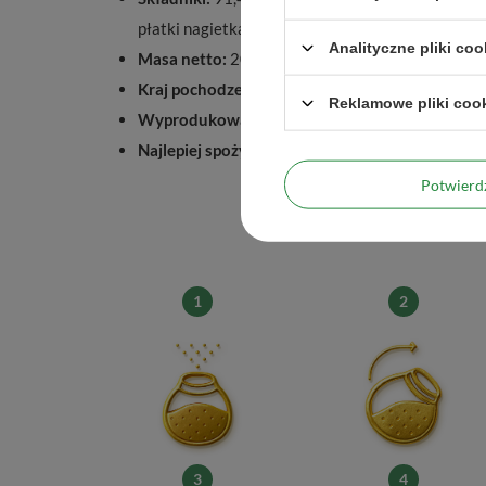
płatki nagietka, czystek, liść morwy białej, natu
Analityczne pliki coo
Masa netto:
200 g
Kraj pochodzenia:
Brazylia
Reklamowe pliki coo
Wyprodukowano dla:
Venusti Sp. z o.o.
Najlepiej spożyć przed:
Data ważności i nr partii
Potwier
1
2
3
4