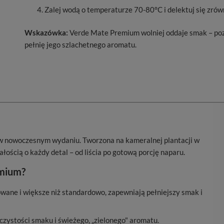
Zalej wodą o temperaturze 70-80°C i delektuj się z
Wskazówka:
Verde Mate Premium wolniej oddaje smak – pozo
pełnię jego szlachetnego aromatu.
 w nowoczesnym wydaniu. Tworzona na kameralnej plantacji w
łością o każdy detal – od liścia po gotową porcję naparu.
emium?
wane i większe niż standardowo, zapewniają pełniejszy smak i
a czystości smaku i świeżego, „zielonego" aromatu.