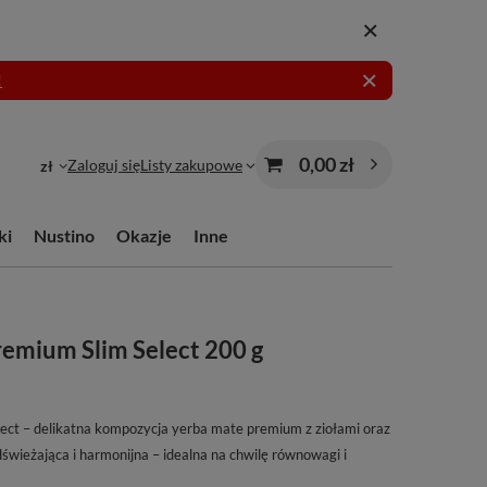
!
0,00 zł
Zaloguj się
Listy zakupowe
zł
ki
Nustino
Okazje
Inne
emium Slim Select 200 g
ct – delikatna kompozycja yerba mate premium z ziołami oraz
świeżająca i harmonijna – idealna na chwilę równowagi i