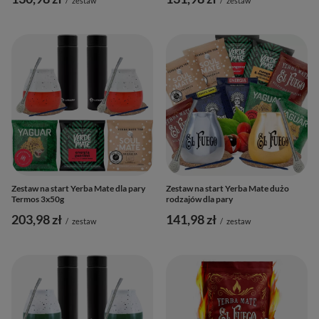
/
zestaw
/
zestaw
Zestaw na start Yerba Mate dla pary
Zestaw na start Yerba Mate dużo
Termos 3x50g
rodzajów dla pary
203,98 zł
141,98 zł
/
zestaw
/
zestaw