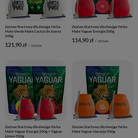
Zestaw Startowy dla dwojga Yerba
Zestaw Startowy dla dwojga Yerba
Mate Verde Mate Cactus de Juarez
Mate Yaguar Energia 500g
500g
114,90 zł
/
zestaw
121,90 zł
/
zestaw
Zestaw Startowy dla dwojga Yerba
Zestaw Startowy dla dwojga Yerba
Mate Yaguar Energia 500g + Yaguar
Mate Yaguar Naranja 500g
Limon 500g