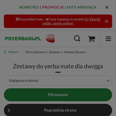
NOWOŚCI
|
PROMOCJE
|
HITY MIESIĄCA
⏳Wyprzedaż trwa –🔥Ceny topnieją w oczach
👉 Zgarnij
zniżki, zanim znikną!
Wstecz
Strona główna
Zestawy
Zestawy dla pary
Zestawy do yerba mate dla dwojga
Zmień sortowanie
Najlepsza trafność
Filtrowanie
Poprzednia strona