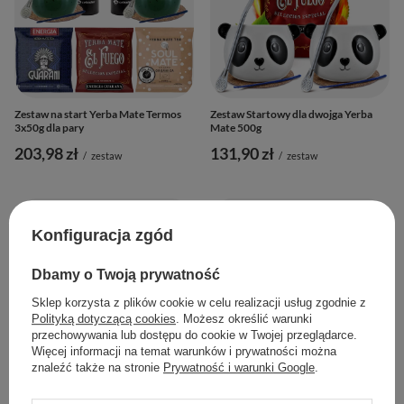
Zestaw na start Yerba Mate Termos
Zestaw Startowy dla dwojga Yerba
3x50g dla pary
Mate 500g
203,98 zł
131,90 zł
/
zestaw
/
zestaw
Konfiguracja zgód
Dbamy o Twoją prywatność
Sklep korzysta z plików cookie w celu realizacji usług zgodnie z
Polityką dotyczącą cookies
. Możesz określić warunki
przechowywania lub dostępu do cookie w Twojej przeglądarce.
Więcej informacji na temat warunków i prywatności można
znaleźć także na stronie
Prywatność i warunki Google
.
Zestaw Startowy dla dwojga Yerba
Zestaw Startowy dla dwojga Yerba