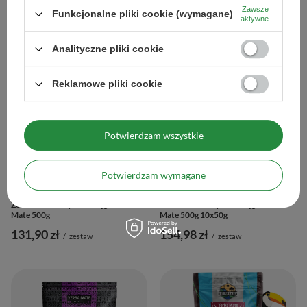
Mate 500g
Mate 500g
Zawsze
Funkcjonalne pliki cookie (wymagane)
131,90 zł
136,07 zł
aktywne
/
zestaw
/
zestaw
Analityczne pliki cookie
Reklamowe pliki cookie
Potwierdzam wszystkie
Potwierdzam wymagane
Zestaw Startowy dla dwojga Yerba
Zestaw startowy dla dwojga Yerba
Mate 500g
Mate 500g 10x50g
131,90 zł
154,98 zł
/
zestaw
/
zestaw