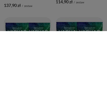
114,90 zł
/
zestaw
137,90 zł
/
zestaw
Zestaw Startowy dla dwojga Yerba
Zestaw Startowy dla dwojga Yerba
Mate Yaguar Naranja 500g + Yaguar
Mate Yaguar Naranja 500g + Yaguar
Menta Limon 500g
Menta Limon 500g
145,90 zł
137,90 zł
/
zestaw
/
zestaw