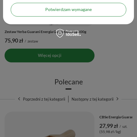
Potwierdzam wymagane
Zestaw Yerba Guarani Energia Guarana 0,5kg 500g
75,90 zł
/
zestaw
Więcej opcji
Polecane
Poprzedni z tej kategorii
Następny z tej kategorii
CBSe Energia Guarana 
27,99 zł
/
szt.
(55,98 zł / kg)