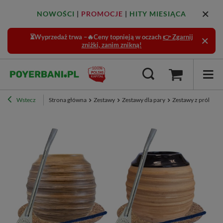
NOWOŚCI
|
PROMOCJE
|
HITY MIESIĄCA
⏳Wyprzedaż trwa –🔥Ceny topnieją w oczach
👉 Zgarnij
zniżki, zanim znikną!
Wstecz
Strona główna
Zestawy
Zestawy dla pary
Zestawy z próbkam