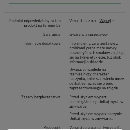
Verde Mate Green Melón de Agua 50g
Yaguar Frutas Dulces 50g
Yaguar Hierbas Pampeanas 50g
Podmiot odpowiedzialny za ten
Venusti sp. z o.o.
Więcej
produkt na terenie UE
Yaguar Frutas Bayas 50g
Gwarancja
Gwarancja sprzedawcy
Informacje dodatkowe
Informujemy, że w zestawie z
próbkami yerba mate nazwy
poszczególnych smaków znajdują
się na tylnej etykiecie, tuż obok
informacji o składzie.
Uwaga: ze względu na
rzemieślniczy charakter
naczynka, kolor szkliwienia może
delikatnie różnić się o tego
zaprezentowanego na zdjęciu.
Zasady bezpieczeństwa
Przed użyciem wyparz
bombillę/słomkę. Unikaj mycia w
zmywarce.
Przed użyciem wyparz naczynie.
Unikaj mycia w zmywarce.
Producent
Venusti sp. z o.o. ul. Tygrysia 6a,