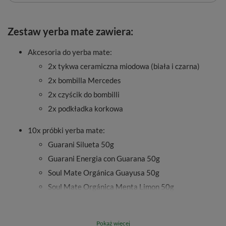
Zestaw yerba mate zawiera:
Akcesoria do yerba mate:
2x tykwa ceramiczna miodowa (biała i czarna)
2x bombilla Mercedes
2x czyścik do bombilli
2x podkładka korkowa
10x próbki yerba mate:
Guarani Silueta 50g
Guarani Energia con Guarana 50g
Soul Mate Orgánica Guayusa 50g
Soul Mate Orgánica Menta Limon 50g
Verde Mate Green Sarsaparilla 50g
Verde Mate Green Fresa 50g
Pokaż więcej