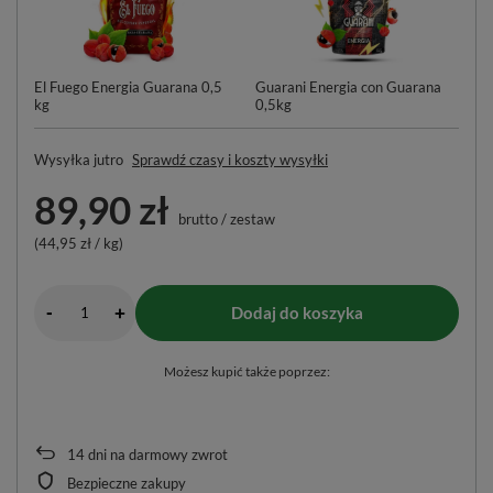
El Fuego Energia Guarana 0,5
Guarani Energia con Guarana
Pa
kg
0,5kg
Tr
Wysyłka
jutro
Sprawdź czasy i koszty wysyłki
89,90 zł
brutto
/
zestaw
(44,95 zł / kg)
-
Dodaj do koszyka
+
Możesz kupić także poprzez:
14
dni na darmowy zwrot
Bezpieczne zakupy