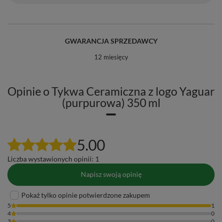
GWARANCJA SPRZEDAWCY
12 miesięcy
Opinie o Tykwa Ceramiczna z logo Yaguar
(purpurowa) 350 ml
5.00
Liczba wystawionych opinii: 1
Napisz swoją opinię
Pokaż tylko opinie potwierdzone zakupem
5
1
4
0
3
0