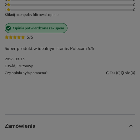
2
0
1
0
Kliknij ocenę aby filtrować opinie
Opinia potwierdzona zakupem
5/5
Super produkt w idealnym stanie. Polecam 5/5
2026-03-15
Dawid, Trutnowy
Czy opinia była pomocna?
Tak
0
Nie
0
Zamówienia