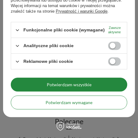
przechowywania lub dostępu do cookie w Twojej przeglądarce.
Więcej informacji na temat warunków i prywatności można
Tykwa Ceramiczna biała
znaleźć także na stronie
Prywatność i warunki Google
.
24,99 zł
/
szt.
Zawsze
Funkcjonalne pliki cookie (wymagane)
aktywne
Ilość produktów
Analityczne pliki cookie
Reklamowe pliki cookie
Tykwa Ceramiczna Samba - 350 ml
29,98 zł
/
szt.
Potwierdzam wszystkie
Ilość produktów
Potwierdzam wymagane
Polecane