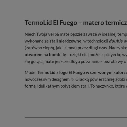
TermoLid El Fuego – matero termic
Niech Twoja yerba mate będzie zawsze w idealnej tempe
wykonane ze
stali nierdzewnej
w technologii
double w
(zarówno ciepłą, jak i zimna) przez długi czas. Naczy
otworem na bombillę
– dzięki niej możesz pić yerbę 
się gorącą mate jeszcze długo po zalaniu – bez obawy o 
Model
TermoLid z logo El Fuego w czerwonym kolorz
nowoczesnym designem. ✨ Gładką powierzchnię zdobi st
formą i delikatnym połyskiem stali. To naczynko, które 