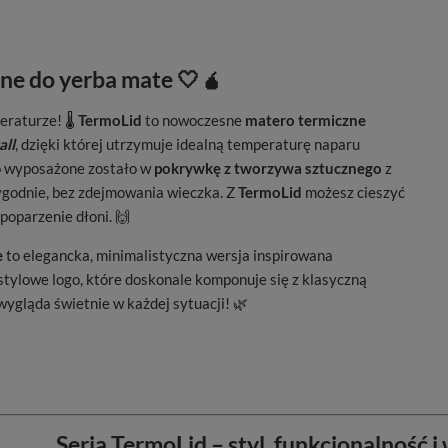
zne do yerba mate 🤍🧉
raturze! 🌡️
TermoLid
to nowoczesne
matero termiczne
all
, dzięki której utrzymuje idealną temperaturę naparu
nko wyposażone zostało w
pokrywkę z tworzywa sztucznego
z
wygodnie, bez zdejmowania wieczka. Z
TermoLid
możesz cieszyć
poparzenie dłoni. 🙌
e
to elegancka, minimalistyczna wersja inspirowana
ylowe logo, które doskonale komponuje się z klasyczną
wygląda świetnie w każdej sytuacji! 🌿
Seria TermoLid – styl, funkcjonalność 