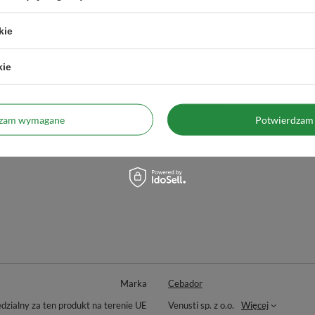
O marce Cebador 🤠✨
kie
Cebador
to marka, która łączy
tradycję picia yerba mate
z 
Produkty tej marki powstają w ścisłej współpracy z rzemieś
kie
zapewnia ich autentyczność i wygodę użytkowania.
W kolekcji marki Cebador znajdziesz między innymi
matera
dzam wymagane
Potwierdzam 
inne
akcesoria
niezbędne do codziennej rutyny picia yerba 
Postaw na jakość i styl – wybierz
Cebador
i ciesz się boga
Marka
Cebador
zialny za ten produkt na terenie UE
Venusti sp. z o.o.
Więcej