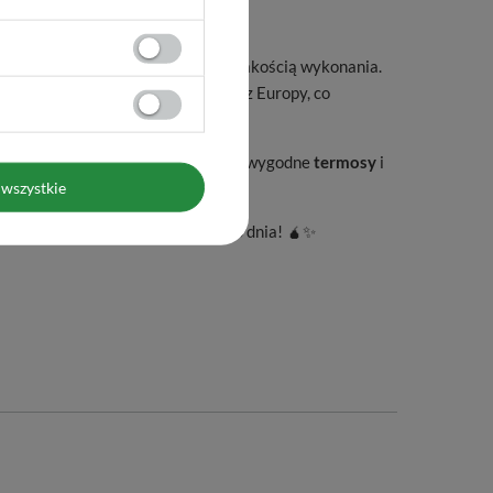
nowoczesnym designem i wysoką jakością wykonania.
lnikami z Ameryki Południowej oraz Europy, co
 ceramiczne
, eleganckie
bombille
, wygodne
termosy
i
wszystkie
mate.
ctwem smaków yerba mate każdego dnia! 🧉✨