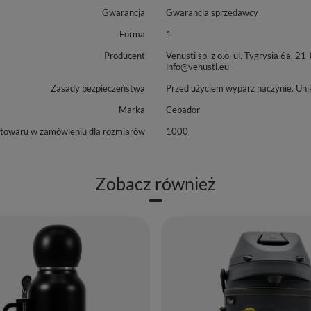
Gwarancja
Gwarancja sprzedawcy
Forma
1
Producent
Venusti sp. z o.o. ul. Tygrysia 6
info@venusti.eu
Zasady bezpieczeństwa
Przed użyciem wyparz naczynie. Uni
Marka
Cebador
 towaru w zamówieniu dla rozmiarów
1000
Zobacz również