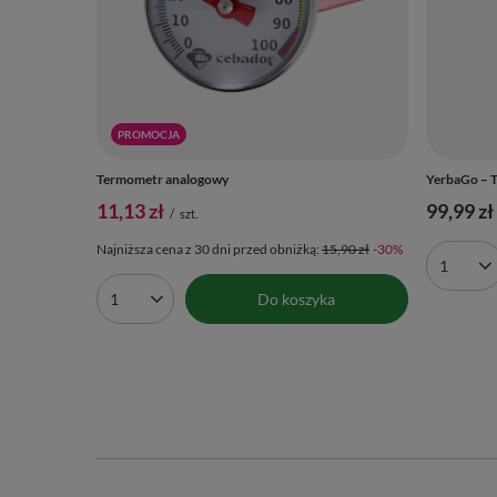
PROMOCJA
Termometr analogowy
YerbaGo – Te
11,13 zł
99,99 zł
/
szt.
Najniższa cena z 30 dni przed obniżką:
15,90 zł
-30%
Ilość 
Do koszyka
Ilość produktów