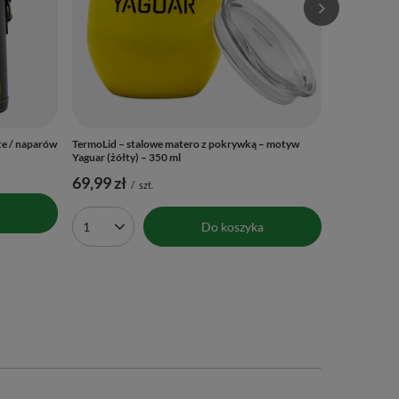
te / naparów
TermoLid – stalowe matero z pokrywką – motyw
Yaguar (żółty) – 350 ml
69,99 zł
/
szt.
Do koszyka
Ilość produktów