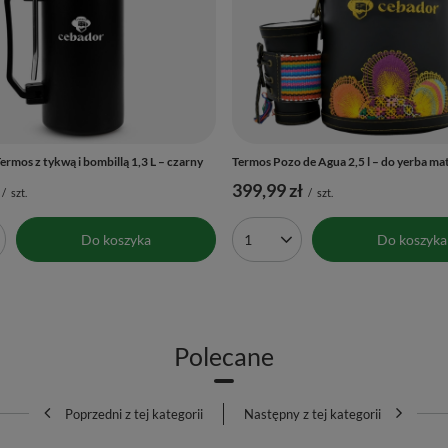
rmos z tykwą i bombillą 1,3 L – czarny
Termos Pozo de Agua 2,5 l – do yerba ma
399,99 zł
/
szt.
/
szt.
Do koszyka
Do koszyka
produktów
Ilość produktów
Polecane
Poprzedni z tej kategorii
Następny z tej kategorii