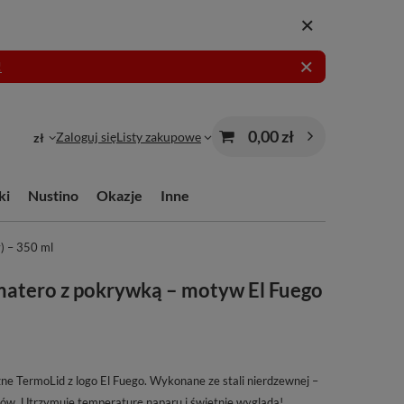
!
0,00 zł
Zaloguj się
Listy zakupowe
zł
ki
Nustino
Okazje
Inne
) – 350 ml
matero z pokrywką – motyw El Fuego
ne TermoLid z logo El Fuego. Wykonane ze stali nierdzewnej –
rów. Utrzymuje temperaturę naparu i świetnie wygląda!