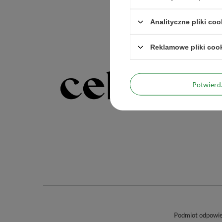
Analityczne pliki coo
Reklamowe pliki coo
Potwier
Podmiot odpowied