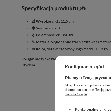
Specyfikacja produktu ✍️
📐 Wysokość:
ok. 11,5 cm
🔵 Średnica:
ok. 8 cm
💧 Pojemność:
ok. 350 ml
🔨 Materiał wykonania:
stal nierdzewna (matero
🎨 Kolor, detale:
czerwony, logo marki El Fuego
Uwaga:
naczynko nie jest bidonem – transportuj je w 
użyciem.
Konfiguracja zgód
Dbamy o Twoją prywatn
Sklep korzysta z plików cookie 
dostępu do cookie w Twojej prz
warunki Google
.
Funkcjonalne pliki 