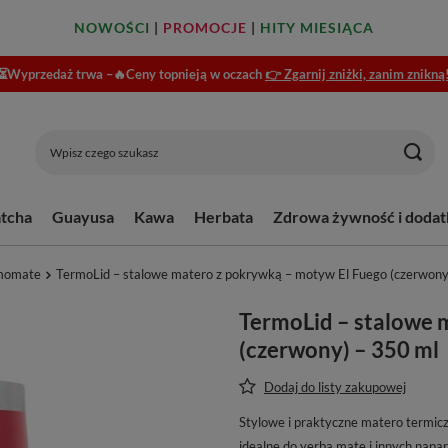
NOWOŚCI
|
PROMOCJE
|
HITY MIESIĄCA
⏳Wyprzedaż trwa –🔥Ceny topnieją w oczach
👉 Zgarnij zniżki, zanim znikną
tcha
Guayusa
Kawa
Herbata
Zdrowa żywność i dodat
momate
TermoLid – stalowe matero z pokrywką – motyw El Fuego (czerwony
TermoLid – stalowe 
(czerwony) – 350 ml
Dodaj do listy zakupowej
Stylowe i praktyczne matero termicz
idealne do yerba mate i innych napa