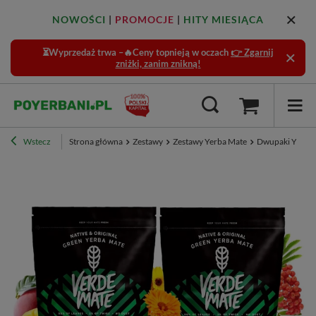
NOWOŚCI
|
PROMOCJE
|
HITY MIESIĄCA
⏳Wyprzedaż trwa –🔥Ceny topnieją w oczach
👉 Zgarnij
zniżki, zanim znikną!
Wstecz
Strona główna
Zestawy
Zestawy Yerba Mate
Dwupaki Yerba