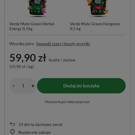
Verde Mate Green Herbal
Verde Mate Green Hangover
Energy 0,5kg
0,5 kg
Wysyłka
jutro
Sprawdź czasy i koszty wysyłki
59,90 zł
brutto
/
zestaw
(59,90 zł / kg)
-
Dodaj do koszyka
+
Możesz kupić także poprzez:
14
dni na darmowy zwrot
Bezpieczne zakupy