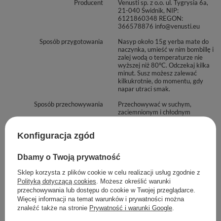
Producent
Venusti sp. z o.o. ul. Tygrysia 6a,
21-040 Świdnik, NIP:
6121860348 REGON:
366578876 info@venusti.eu
Sposób przygotowania
Nasyp około 15g yerba mate do
naczynka, umieść w nim bombillę i
zalej wodą o temperaturze nie
wyższej niż 80°C. Odczekaj kilka
minut. Susz możesz zalewać
kilkukrotnie, do momentu, gdy
napar utraci smak.
Sposób przechowywania
Przechowywać w suchym,
zaciemnionym i chłodnym
miejscu. Chronić przed wilgocią.
Konfiguracja zgód
Zobacz również
Dbamy o Twoją prywatność
Sklep korzysta z plików cookie w celu realizacji usług zgodnie z
Yerba Mate Green Limo
Polityką dotyczącą cookies
. Możesz określić warunki
przechowywania lub dostępu do cookie w Twojej przeglądarce.
59,90 zł
/
zestaw
Więcej informacji na temat warunków i prywatności można
(59,90 zł / kg)
znaleźć także na stronie
Prywatność i warunki Google
.