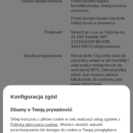
Zasady bezpieczeństwa
Przed użyciem wyparz
bombillę/słomkę. Unikaj mycia w
zmywarce.
Przed użyciem wyparz naczynie.
Unikaj mycia w zmywarce.
Producent
Venusti sp. z o.o. ul. Tygrysia 6a,
21-040 Świdnik, NIP:
6121860348 REGON:
366578876 info@venusti.eu
Sposób przygotowania
Nasyp około 15g yerba mate do
naczynka, umieść w nim bombillę i
zalej wodą o temperaturze nie
wyższej niż 80°C. Odczekaj kilka
minut. Susz możesz zalewać
kilkukrotnie, do momentu, gdy
napar utraci smak.
Sposób przechowywania
Przechowywać w suchym,
Konfiguracja zgód
zaciemnionym i chłodnym
miejscu. Chronić przed wilgocią.
Dbamy o Twoją prywatność
Zobacz również
Sklep korzysta z plików cookie w celu realizacji usług zgodnie z
Polityką dotyczącą cookies
. Możesz określić warunki
przechowywania lub dostępu do cookie w Twojej przeglądarce.