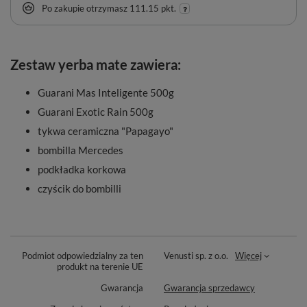
Po zakupie otrzymasz
111.15 pkt.
Zestaw yerba mate zawiera:
Guarani Mas Inteligente 500g
Guarani Exotic Rain 500g
tykwa ceramiczna "Papagayo"
bombilla Mercedes
podkładka korkowa
czyścik do bombilli
Podmiot odpowiedzialny za ten
Venusti sp. z o.o.
Więcej
produkt na terenie UE
Gwarancja
Gwarancja sprzedawcy