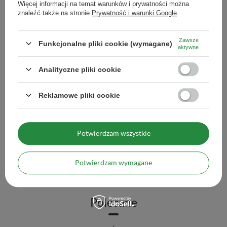
Więcej informacji na temat warunków i prywatności można
Zestaw Yerba Mate Ter
znaleźć także na stronie
Prywatność i warunki Google
.
233,98 zł
/
zestaw
Zawsze
Funkcjonalne pliki cookie (wymagane)
aktywne
Wi
Analityczne pliki cookie
Reklamowe pliki cookie
Zestaw Yerba Mate na start 10x50g 500g TermoMate +
Bombilla
122,98 zł
Potwierdzam wszystkie
/
zestaw
Więcej opcji
Potwierdzam wymagane
Polecane