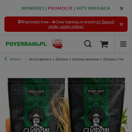
NOWOŚCI
|
PROMOCJE
|
HITY MIESIĄCA
⏳Wyprzedaż trwa –🔥Ceny topnieją w oczach
👉 Zgarnij
zniżki, zanim znikną!
Wstecz
Strona główna
Zestawy
Zestawy startowe
Zestawy z Yerbą -