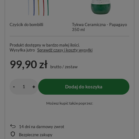
Czyścik do bombilli
Tykwa Ceramiczna - Papagayo
Gu
350 ml
Produkt dostępny w bardzo małej ilości
Wysyłka
jutro
Sprawdź czasy i koszty wysyłki
99,90 zł
brutto
/
zestaw
-
Dodaj do koszyka
+
Możesz kupić także poprzez:
14
dni na darmowy zwrot
Bezpieczne zakupy