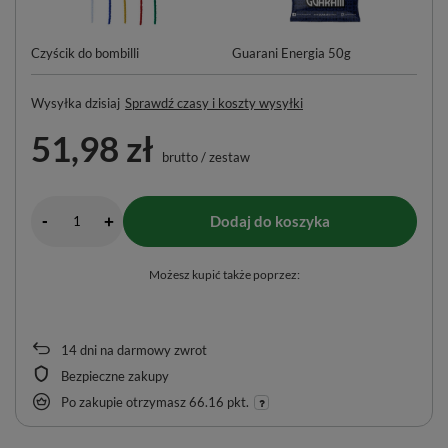
Czyścik do bombilli
Guarani Energia 50g
Ty
ml
Wysyłka
dzisiaj
Sprawdź czasy i koszty wysyłki
51,98 zł
brutto
/
zestaw
-
Dodaj do koszyka
+
Możesz kupić także poprzez:
14
dni na darmowy zwrot
Bezpieczne zakupy
Po zakupie otrzymasz
66.16 pkt.