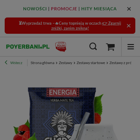
NOWOŚCI
|
PROMOCJE
|
HITY MIESIĄCA
⏳Wyprzedaż trwa –🔥Ceny topnieją w oczach
👉 Zgarnij
zniżki, zanim znikną!
Wstecz
Strona główna
Zestawy
Zestawy startowe
Zestawy z próbka