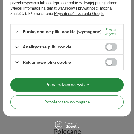
przechowywania lub dostępu do cookie w Twojej przeglądarce.
Więcej informacji na temat warunków i prywatności można
znaleźć także na stronie
Prywatność i warunki Google
.
Zestaw yerba mate Gua
51,98 zł
/
zestaw
Zawsze
Funkcjonalne pliki cookie (wymagane)
aktywne
Wi
Analityczne pliki cookie
Reklamowe pliki cookie
Yerba Mate GUARANI Elaborada 2x500g = 1kg
Potwierdzam wszystkie
45,90 zł
/
zestaw
(45,90 zł / kg)
Potwierdzam wymagane
Więcej opcji
Polecane