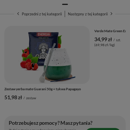
Poprzedni z tej kategorii
Następny z tej kategorii
Verde Mate Green Ener
34,99 zł
/
szt.
(69,98 zł / kg)
Zestaw yerba mate Guarani 50g + tykwa Papagayo
51,98 zł
/
zestaw
Potrzebujesz pomocy? Masz pytania?