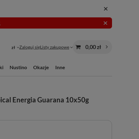
!
0,00 zł
Zaloguj się
Listy zakupowe
zł
ki
Nustino
Okazje
Inne
ical Energia Guarana 10x50g