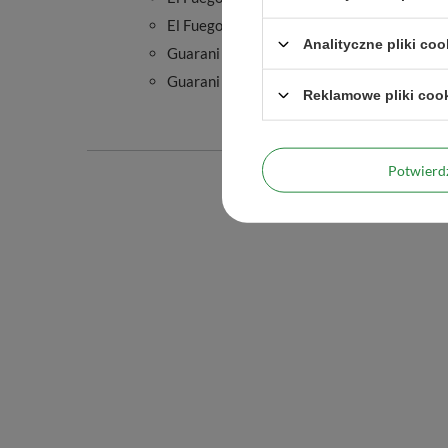
El Fuego Energia Guarana 50g
Analityczne pliki coo
Guarani Energia con Guarana 50g
Guarani Exotic Rain 50g
Reklamowe pliki coo
Potwier
Podmiot odpowied