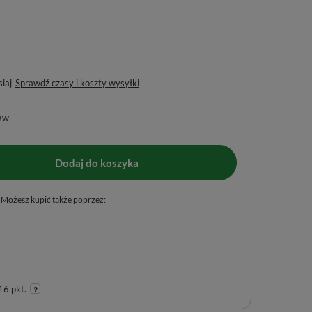
iaj
Sprawdź czasy i koszty wysyłki
aw
Dodaj do koszyka
Możesz kupić także poprzez:
16 pkt.