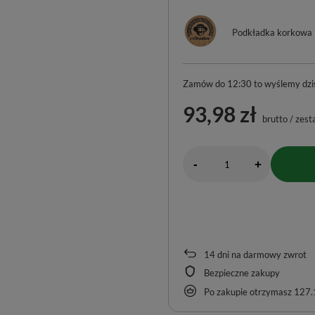
Podkładka korkowa
Zamów do
12:30 to wyślemy dzis
93,98 zł
brutto
/
zest
-
+
14
dni na darmowy zwrot
Bezpieczne zakupy
Po zakupie otrzymasz
127.