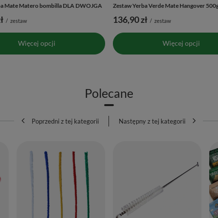
ba Mate Matero bombilla DLA DWOJGA
Zestaw Yerba Verde Mate Hangover 500g
ł
136,90 zł
/
zestaw
/
zestaw
Więcej opcji
Więcej opcji
Polecane
Poprzedni z tej kategorii
Następny z tej kategorii