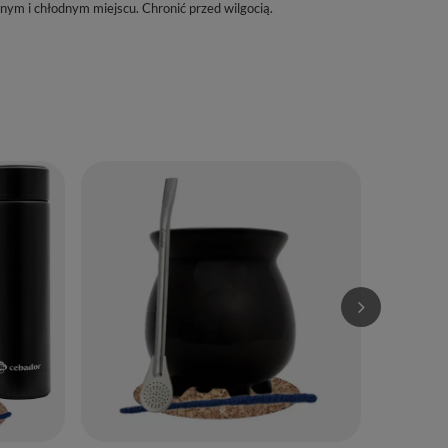
m i chłodnym miejscu. Chronić przed wilgocią.
Zestaw Start
+ Matero + B
124,90 zł