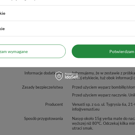
kie
kie
dzam wymagane
Potwierdzam 
zialny za ten produkt na terenie UE
Venusti sp. z o.o.
Więcej
Gwarancja
Gwarancja sprzedawcy
Informacje dodatkowe
Informujemy, że w zestawie z próbk
tylnej etykiecie, tuż obok informacji 
Zasady bezpieczeństwa
Przed użyciem wyparz bombillę/sło
Przed użyciem wyparz naczynie. Uni
Producent
Venusti sp. z o.o. ul. Tygrysia 6
info@venusti.eu
Sposób przygotowania
Nasyp około 15g yerba mate do nacz
wyższej niż 80°C. Odczekaj kilka mi
utraci smak.