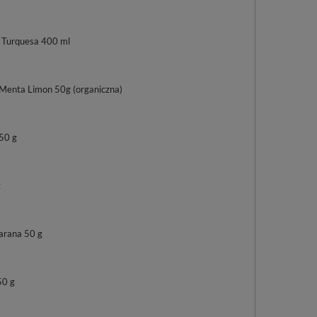
 Turquesa 400 ml
Menta Limon 50g (organiczna)
 50 g
g
arana 50 g
50 g