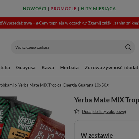
NOWOŚCI
|
PROMOCJE
|
HITY MIESIĄCA
⏳Wyprzedaż trwa –🔥Ceny topnieją w oczach
👉 Zgarnij zniżki, zanim znikną
tcha
Guayusa
Kawa
Herbata
Zdrowa żywność i dodat
róbkami
Yerba Mate MIX Tropical Energia Guarana 10x50g
Yerba Mate MIX Trop
Dodaj do listy zakupowej
W zestawie