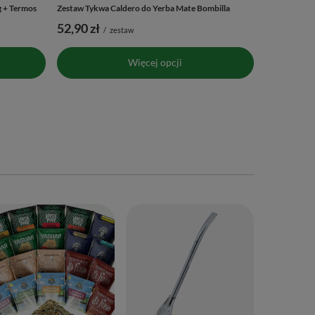
 + Termos
Zestaw Tykwa Caldero do Yerba Mate Bombilla
52,90 zł
/
zestaw
Więcej opcji
Yaguar Cherr
6,99 zł
/
s
(139,80 zł / k