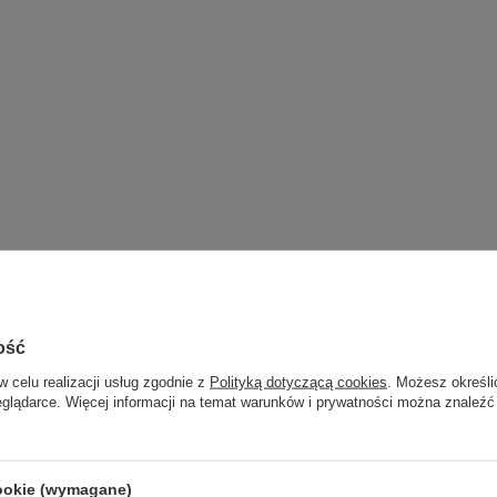
ość
w celu realizacji usług zgodnie z
Polityką dotyczącą cookies
. Możesz określi
g
eglądarce. Więcej informacji na temat warunków i prywatności można znaleźć
cookie (wymagane)