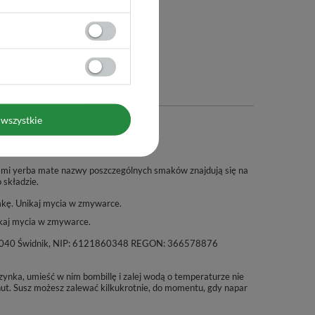
wszystkie
ami yerba mate nazwy poszczególnych smaków znajdują się na
o składzie.
mkę. Unikaj mycia w zmywarce.
kaj mycia w zmywarce.
a, 21-040 Świdnik, NIP: 6121860348 REGON: 366578876
ynka, umieść w nim bombillę i zalej wodą o temperaturze nie
nut. Susz możesz zalewać kilkukrotnie, do momentu, gdy napar