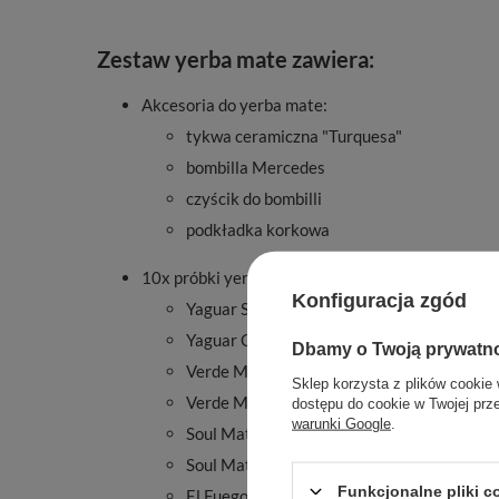
Zestaw yerba mate zawiera:
Akcesoria do yerba mate:
tykwa ceramiczna "Turquesa"
bombilla Mercedes
czyścik do bombilli
podkładka korkowa
10x próbki yerba mate:
Konfiguracja zgód
Yaguar Sangria 50g
Yaguar Coconut 50g
Dbamy o Twoją prywatn
Verde Mate Green Hangover 50g
Sklep korzysta z plików cookie 
Verde Mate Green Mango & Maracuya 50
dostępu do cookie w Twojej prz
warunki Google
.
Soul Mate sin Humo Orgánica 50g
Soul Mate Orgánica Menta Limon 50g
Funkcjonalne pliki 
El Fuego Elaborada 50g