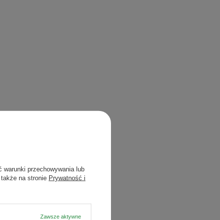
ć warunki przechowywania lub
 także na stronie
Prywatność i
Zawsze aktywne