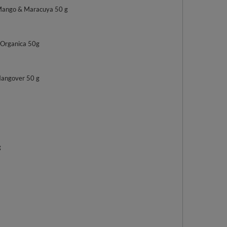
Mango & Maracuya 50 g
 Organica 50g
angover 50 g
g