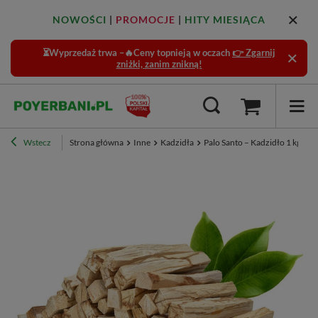
NOWOŚCI
|
PROMOCJE
|
HITY MIESIĄCA
⏳Wyprzedaż trwa –🔥Ceny topnieją w oczach
👉 Zgarnij
zniżki, zanim znikną!
Wstecz
Strona główna
Inne
Kadzidła
Palo Santo – Kadzidło 1 kg