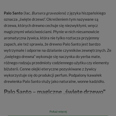
Palo Santo
(łac.
Bursera graveolens
) z języka hiszpańskiego
oznacza „święte drzewo”. Określeniem tym nazywane są
drzewa, których drewno cechuje się niezwykłymi, wręcz
magicznymi właściwościami. Płynie w nich niesamowicie
aromatyczna żywica, która nie tylko roztacza przyjemny
zapach, ale też sprawia, że drewno Palo Santo jest bardzo
wytrzymałe i odporne na działanie czynników zewnętrznych. Ze
„świętego drewna” wykonuje się naczynka do yerba mate,
różnego rodzaju przedmioty codziennego użytku czy elementy
biżuterii. Cenne olejki eteryczne pozyskiwane z żywicy
wykorzystuje się do produkcji perfum. Podpalony kawałek
drewienka Palo Santo służy jako naturalne, wonne kadzidło.
Palo Santo – magiczne „święte drzewo"
Indian
Kadzidło Palo Santo
wydziela niesamowity, trudny do
Pokaż więcej
jednoznacznego opisania aromat. W wonnym dymie unoszącym