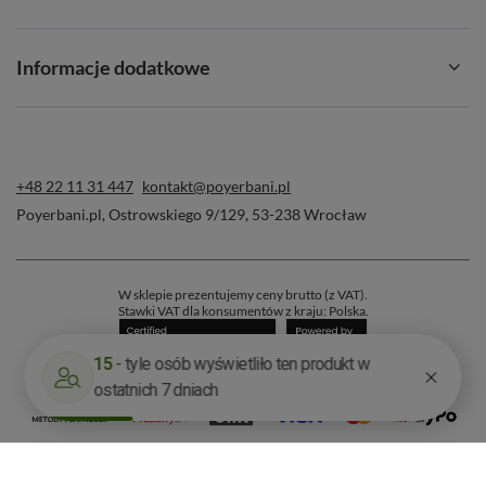
Informacje dodatkowe
+48 22 11 31 447
kontakt@poyerbani.pl
Poyerbani.pl
,
Ostrowskiego 9/129
,
53-238
Wrocław
W sklepie prezentujemy ceny brutto (z VAT).
Stawki VAT dla konsumentów z kraju:
Polska
.