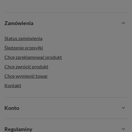
Uwaga: każdy kawałek drewienka Palo Santo różni się
nieznacznie wielkością i wagą, dlatego w każdej paczce może
Zamówienia
występować różnica wagi około 5 g.
Status zamówienia
Śledzenie przesyłki
Chcę zareklamować produkt
Chcę zwrócić produkt
Chcę wymienić towar
Kontakt
Konto
Regulaminy