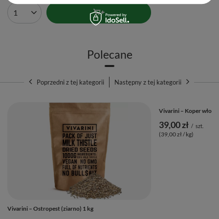
Ilość produktów
Polecane
Poprzedni z tej kategorii
Następny z tej kategorii
Vivarini – Koper włoski
39,00 zł
/
szt.
(39,00 zł / kg)
Vivarini – Ostropest (ziarno) 1 kg