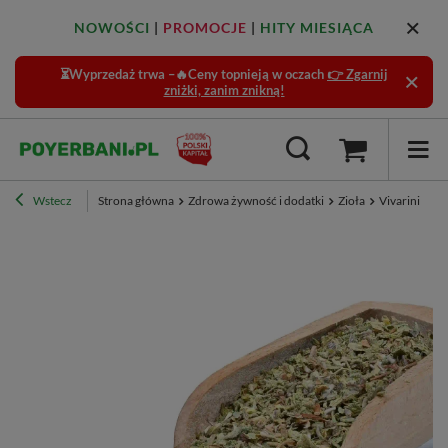
NOWOŚCI
|
PROMOCJE
|
HITY MIESIĄCA
⏳Wyprzedaż trwa –🔥Ceny topnieją w oczach
👉 Zgarnij
zniżki, zanim znikną!
Wstecz
Strona główna
Zdrowa żywność i dodatki
Zioła
Vivarini – Cz