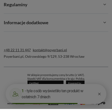
Regulaminy
Informacje dodatkowe
+48 22 11 31 447
kontakt@poyerbani.pl
Poyerbani.pl
,
Ostrowskiego 9/129
,
53-238
Wrocław
W sklepie prezentujemy ceny brutto (z VAT).
Stawki VAT dla konsumentów z kraju:
Polska
.