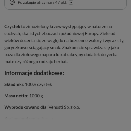
Po zakupie otrzymasz
47 pkt.
Czystek
to zimozielony krzew występujący w naturze na
suchych, skalistych zboczach południowej Europy. Ziele od
wieków docenia się ze względu na bezcenne walory i wyrazisty,
goryczkowo-ściągający smak. Znakomicie sprawdza się jako
baza dla ziołowego naparu lub atrakcyjny dodatek do yerba
mate czy różnego rodzaju herbat.
Informacje dodatkowe:
Składniki
: 100% czystek
Masa netto
: 1000 g
Wyprodukowano dla
: Venusti Sp. z o.o.
Kraj pochodzenia
: Turcja
Najlepiej spożyć przed
: data ważności i nr partii na opakowaniu