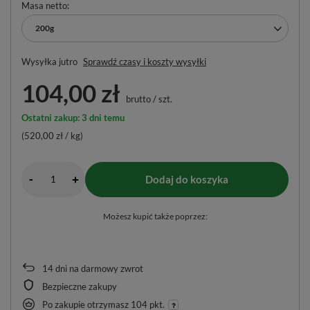
Masa netto
200g
Wysyłka
jutro
Sprawdź czasy i koszty wysyłki
104,00 zł
brutto
/
szt.
Ostatni zakup: 3 dni temu
(520,00 zł / kg)
-
Dodaj do koszyka
+
Możesz kupić także poprzez:
14
dni na darmowy zwrot
Bezpieczne zakupy
Po zakupie otrzymasz
104 pkt.