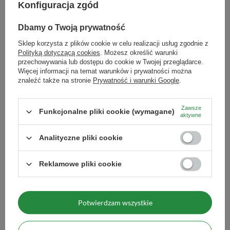
6121860348 REGON:
Konfiguracja zgód
366578876 info@venusti.eu
godnymi zaufania plantatorami i dostawcami, którzy
spełniają szereg rygorystycznych norm.
Nazwa handlowa
Vivarini - Kardamon nasiona
Dbamy o Twoją prywatność
łuskane 200 g
Produkty marki Vivarini uzyskały odpowiednie
Sklep korzysta z plików cookie w celu realizacji usług zgodnie z
Rodzaj
Kardamon
Polityką dotyczącą cookies
. Możesz określić warunki
certyfikaty jakości potwierdzające zgodność z wymogami
przechowywania lub dostępu do cookie w Twojej przeglądarce.
Maksymalna ilość towaru w
1000
bezpieczeństwa żywności oraz gwarantujące ich
Więcej informacji na temat warunków i prywatności można
zamówieniu dla rozmiarów
znaleźć także na stronie
Prywatność i warunki Google
.
naturalne pochodzenie (no GMO!).
Zamówione produkty otrzymasz w szczelnym,
Zobacz również
Zawsze
Funkcjonalne pliki cookie (wymagane)
dostosowanym do przechowywania żywności
aktywne
opakowaniu, które zapewnia doskonałą ochronę
Analityczne pliki cookie
Vivarini – Papaja kan
zawartości przed czynnikami zewnętrznymi i utratą
13,00 zł
/
szt.
cennych walorów.
(130,00 zł / kg)
Reklamowe pliki cookie
Ilość produktów
Potwierdzam wszystkie