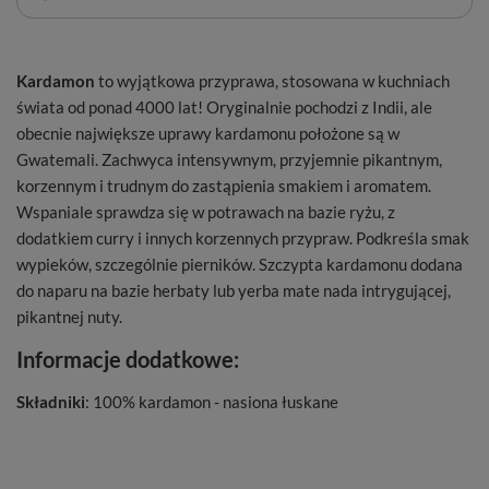
Kardamon
to wyjątkowa przyprawa, stosowana w kuchniach
świata od ponad 4000 lat! Oryginalnie pochodzi z Indii, ale
obecnie największe uprawy kardamonu położone są w
Gwatemali. Zachwyca intensywnym, przyjemnie pikantnym,
korzennym i trudnym do zastąpienia smakiem i aromatem.
Wspaniale sprawdza się w potrawach na bazie ryżu, z
dodatkiem curry i innych korzennych przypraw. Podkreśla smak
wypieków, szczególnie pierników. Szczypta kardamonu dodana
do naparu na bazie herbaty lub yerba mate nada intrygującej,
pikantnej nuty.
Informacje dodatkowe:
Składniki
: 100% kardamon - nasiona łuskane
Masa netto
: 200 g
Wyprodukowano dla
: Venusti Sp. z o.o.