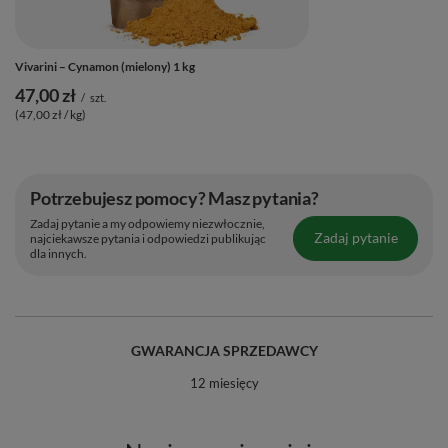
Vivarini – Cynamon (mielony) 1 kg
47,00 zł
/
szt.
(47,00 zł / kg)
Potrzebujesz pomocy? Masz pytania?
Zadaj pytanie a my odpowiemy niezwłocznie,
Zadaj pytanie
najciekawsze pytania i odpowiedzi publikując
dla innych.
GWARANCJA SPRZEDAWCY
12 miesięcy