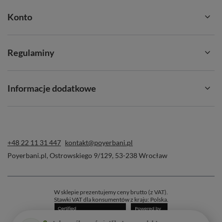
Konto
Regulaminy
Informacje dodatkowe
+48 22 11 31 447
kontakt@poyerbani.pl
Poyerbani.pl
,
Ostrowskiego 9/129
,
53-238
Wrocław
W sklepie prezentujemy ceny brutto (z VAT).
Stawki VAT dla konsumentów z kraju:
Polska
.