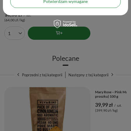
Potwierdzam wymagane
Vivarini – Daktyle bezpestkowe 250 g
16,00 zł
/
szt.
(64,00 zł / kg)
Ilość produktów
Polecane
Poprzedni z tej kategorii
Następny z tej kategorii
Mary Rose – Pink Match
proszku) 100 g
39,99 zł
/
szt.
(399,90 zł / kg)