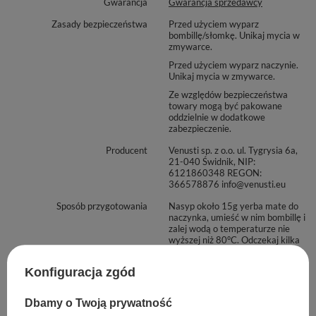
Gwarancja
Gwarancja sprzedawcy
Zasady bezpieczeństwa
Przed użyciem wyparz
bombillę/słomkę. Unikaj mycia w
zmywarce.
Przed użyciem wyparz naczynie.
Unikaj mycia w zmywarce.
Ze względów bezpieczeństwa
towary mogą być pakowane
oddzielnie w dodatkowe
zabezpieczenie.
Producent
Venusti sp. z o.o. ul. Tygrysia 6a,
21-040 Świdnik, NIP:
6121860348 REGON:
366578876 info@venusti.eu
Sposób przygotowania
Nasyp około 15g yerba mate do
naczynka, umieść w nim bombillę i
zalej wodą o temperaturze nie
wyższej niż 80°C. Odczekaj kilka
minut. Susz możesz zalewać
kilkukrotnie, do momentu, gdy
Konfiguracja zgód
napar utraci smak.
Sposób przechowywania
Przechowywać w suchym,
Dbamy o Twoją prywatność
zaciemnionym i chłodnym