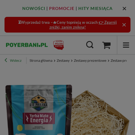
NOWOŚCI
|
PROMOCJE
|
HITY MIESIĄCA
⏳Wyprzedaż trwa –🔥Ceny topnieją w oczach
👉 Zgarnij
zniżki, zanim znikną!
Wstecz
Strona główna
Zestawy
Zestawy prezentowe
Zestaw prezent