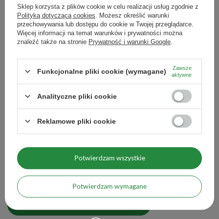
miejscu. Chronić przed wilgocią.
Sklep korzysta z plików cookie w celu realizacji usług zgodnie z
Polityką dotyczącą cookies
. Możesz określić warunki
przechowywania lub dostępu do cookie w Twojej przeglądarce.
Zobacz również
Więcej informacji na temat warunków i prywatności można
znaleźć także na stronie
Prywatność i warunki Google
.
Zestaw Yerba Mate R
Zawsze
Bombilla
Funkcjonalne pliki cookie (wymagane)
aktywne
104,98 zł
/
zestaw
Analityczne pliki cookie
Wi
Reklamowe pliki cookie
Potwierdzam wszystkie
Zestaw Yerba Mate Rio Parana DLA DWOJGA Matero
Bombilla
124,98 zł
/
zestaw
Potwierdzam wymagane
Więcej opcji