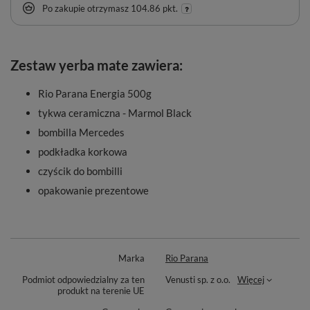
Po zakupie otrzymasz
104.86 pkt.
Zestaw yerba mate zawiera:
Rio Parana Energia 500g
tykwa ceramiczna - Marmol Black
bombilla Mercedes
podkładka korkowa
czyścik do bombilli
opakowanie prezentowe
Marka
Rio Parana
Podmiot odpowiedzialny za ten
Venusti sp. z o.o.
Więcej
produkt na terenie UE