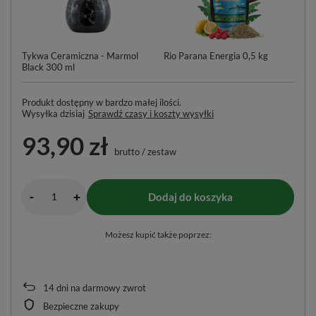
Tykwa Ceramiczna - Marmol
Rio Parana Energia 0,5 kg
Ko
Black 300 ml
– 
Produkt dostępny w bardzo małej ilości
Wysyłka
dzisiaj
Sprawdź czasy i koszty wysyłki
93,90 zł
brutto
/
zestaw
-
Dodaj do koszyka
+
Możesz kupić także poprzez:
14
dni na darmowy zwrot
Bezpieczne zakupy