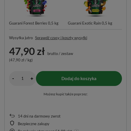
Guarani Forest Berries 0,5 kg
Guarani Exotic Rain 0,5 kg
Wysyłka
jutro
Sprawdź czasy i koszty wysyłki
47,90 zł
brutto
/
zestaw
(47,90 zł / kg)
-
Dodaj do koszyka
+
Możesz kupić także poprzez:
14
dni na darmowy zwrot
Bezpieczne zakupy