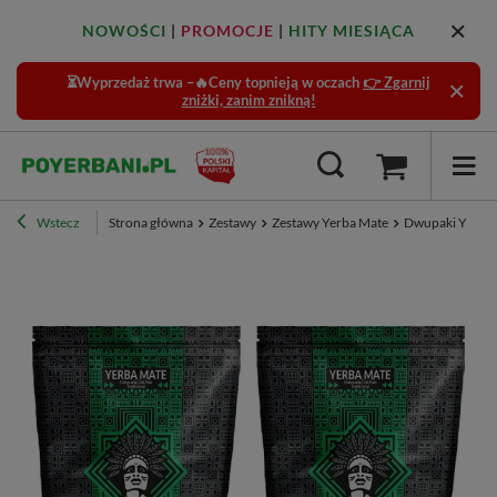
NOWOŚCI
|
PROMOCJE
|
HITY MIESIĄCA
⏳Wyprzedaż trwa –🔥Ceny topnieją w oczach
👉 Zgarnij
zniżki, zanim znikną!
Wstecz
Strona główna
Zestawy
Zestawy Yerba Mate
Dwupaki Yerba