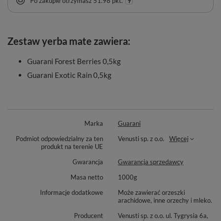
Po zakupie otrzymasz
51.98 pkt.
Zestaw yerba mate zawiera:
Guarani Forest Berries 0,5kg
Guarani Exotic Rain 0,5kg
Marka
Guarani
Podmiot odpowiedzialny za ten
Venusti sp. z o.o.
Więcej
produkt na terenie UE
Gwarancja
Gwarancja sprzedawcy
Masa netto
1000g
Informacje dodatkowe
Może zawierać orzeszki
arachidowe, inne orzechy i mleko.
Producent
Venusti sp. z o.o. ul. Tygrysia 6a,