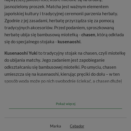
jasnozielony proszek. Matcha jest ważnym elementem
japońskiej kultury i tradycyjnej ceremonii parzenia herbaty.
Zgodnie z jej zasadami, herbatę przyrządza się za pomocą
tradycyjnych akcesoriów. Przed podaniem, sproszkowaną
herbatę ubija się bambusową miotełką -
chasen
, którą odkłada
się do specjalnego stojaka -
kusenaoshi
.
Kusenaoshi Yuki
to tradycyjny stojak na chasen, czyli miotełkę
do ubijania matchy. Jego zadaniem jest zapobieganie
odkształcaniu się bambusowej miotełki. Po umyciu, chasen
umieszcza się na kusenaoshi, kierując pręciki do dołu – w ten
sposób woda może po nich swobodnie ściekać, a chasen dłużej
zachowuje swój pierwotny kształt. Akcesorium wykonano z
wysokiej jakości ceramiki, dzięki czemu jest odporne na czynniki
zewnętrzne i łatwe w konserwacji – można bez problemu
Pokaż więcej
umieścić je w zmywarce i myć razem z innymi naczyniami.
Wewnątrz i na zewnątrz kusenaoshi pokryto szkliwem w
jasnym kolorze.
Marka
Cebador