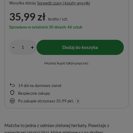
Wysyłka
dzisiaj
Sprawdź czasy i koszty wysyłki
35,99 zł
brutto
/
szt.
Sprzedano w ostatnich 30 dniach: 46 sztuk
-
Dodaj do koszyka
+
Możesz kupić także poprzez:
14
dni na darmowy zwrot
Bezpieczne zakupy
Po zakupie otrzymasz
35.99 pkt.
Matcha to jedna z odmian zielonej herbaty. Powstaje z
najwyższej jakości liści, które mielone są na drobny,