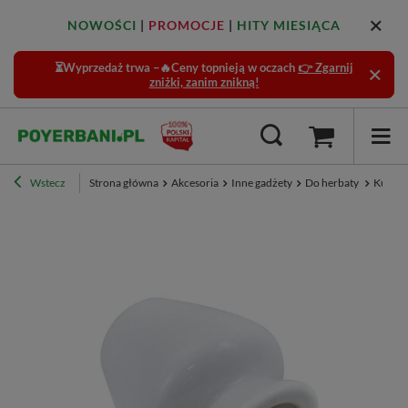
NOWOŚCI
|
PROMOCJE
|
HITY MIESIĄCA
⏳Wyprzedaż trwa –🔥Ceny topnieją w oczach
👉 Zgarnij
zniżki, zanim znikną!
Wstecz
Strona główna
Akcesoria
Inne gadżety
Do herbaty
Kusena