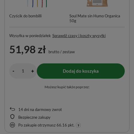
Czyścik do bombilli
Soul Mate sin Humo Organica
Ty
50g
ml
Wysyłka
w poniedziałek
Sprawdź czasy i koszty wysyłki
51,98 zł
brutto
/
zestaw
-
Dodaj do koszyka
+
Możesz kupić także poprzez:
14
dni na darmowy zwrot
Bezpieczne zakupy
Po zakupie otrzymasz
66.16 pkt.