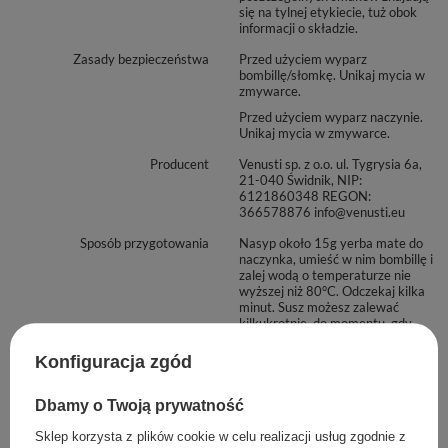
się na tylnej etykiecie, tuż obok
informacji o składzie.
Zasady bezpieczeństwa
Przed użyciem wyparz
bombillę/słomkę. Unikaj mycia w
zmywarce.
Przed użyciem wyparz naczynie.
Unikaj mycia w zmywarce.
Producent
Venusti sp. z o.o. ul. Tygrysia 6a,
21-040 Świdnik, NIP:
6121860348 REGON:
366578876 info@venusti.eu
Sposób przygotowania
Nasyp około 15g yerba mate do
naczynka, umieść w nim bombillę i
zalej wodą o temperaturze nie
wyższej niż 80°C. Odczekaj kilka
minut. Susz możesz zalewać
kilkukrotnie, do momentu, gdy
napar utraci smak.
Konfiguracja zgód
Sposób przechowywania
Przechowywać w suchym,
zaciemnionym i chłodnym
miejscu. Chronić przed wilgocią.
Dbamy o Twoją prywatność
Sklep korzysta z plików cookie w celu realizacji usług zgodnie z