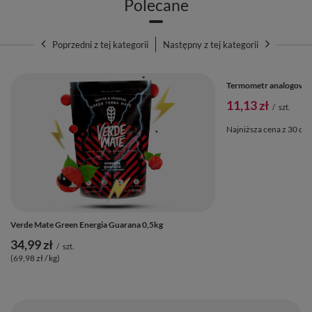
Polecane
Poprzedni z tej kategorii
Następny z tej kategorii
PROMOCJA
Termometr analogowy
11,13 zł
/
szt.
Najniższa cena z 30 dni
Verde Mate Green Energia Guarana 0,5kg
34,99 zł
/
szt.
(69,98 zł / kg)