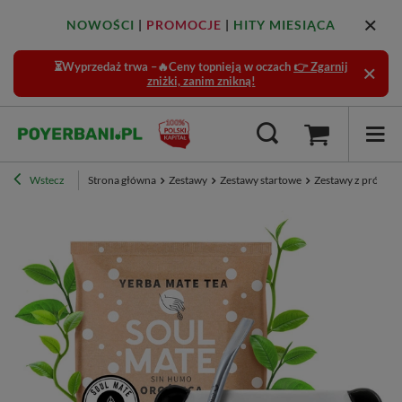
NOWOŚCI
|
PROMOCJE
|
HITY MIESIĄCA
⏳Wyprzedaż trwa –🔥Ceny topnieją w oczach
👉 Zgarnij
zniżki, zanim znikną!
Wstecz
Strona główna
Zestawy
Zestawy startowe
Zestawy z próbka