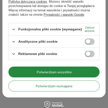
Zobacz również
Polityką dotyczącą cookies
. Możesz określić warunki
przechowywania lub dostępu do cookie w Twojej przeglądarce.
Więcej informacji na temat warunków i prywatności można
znaleźć także na stronie
Prywatność i warunki Google
.
Zestaw Yerba Mate Sou
+ Matero + Bombilla
Zawsze
243,67 zł
Funkcjonalne pliki cookie (wymagane)
/
zestaw
aktywne
Wi
Analityczne pliki cookie
Reklamowe pliki cookie
2x Soul Mate Organica Guayusa 500g (1kg)
Potwierdzam wszystkie
58,90 zł
/
zestaw
(58,90 zł / kg)
Potwierdzam wymagane
Więcej opcji