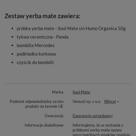
Zestaw yerba mate zawiera:
próbka yerba mate - Soul Mate sin Humo Organica 50g
tykwa ceramiczna - Panda
bombilla Mercedes
podkładka korkowa
czyścik do bombilli
Marka
Soul Mate
Podmiot odpowiedzialny za ten
Venusti sp. z o.o.
Więcej
produkt na terenie UE
Gwarancja
Gwarancja sprzedawcy
Informacje dodatkowe
Informujemy, że w zestawie z
próbkami yerba mate nazwy
poszczególnych smaków znajdują