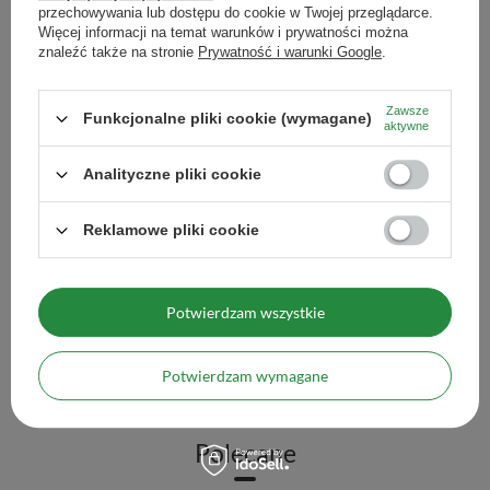
przechowywania lub dostępu do cookie w Twojej przeglądarce.
Więcej informacji na temat warunków i prywatności można
Zestaw Yerba Mate Ter
znaleźć także na stronie
Prywatność i warunki Google
.
237,98 zł
/
zestaw
Zawsze
Funkcjonalne pliki cookie (wymagane)
Wi
aktywne
Analityczne pliki cookie
Reklamowe pliki cookie
Zestaw do yerba mate: matero termiczne TermoMate
PRO + bombilla
82,90 zł
/
zestaw
Potwierdzam wszystkie
Więcej opcji
Potwierdzam wymagane
Polecane