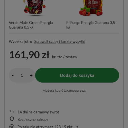
Verde Mate Green Energia
El Fuego Energia Guarana 0,5
Ty
Guarana 0,5kg
kg
Bl
Wysyłka
jutro
Sprawdź czasy i koszty wysyłki
161,90 zł
brutto
/
zestaw
-
Dodaj do koszyka
+
Możesz kupić także poprzez:
14
dni na darmowy zwrot
Bezpieczne zakupy
Po zakupie otrzymasz
123.15 pkt.