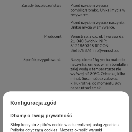
Zasady bezpieczeństwa
Przed użyciem wyparz
bombillę/słomkę. Unikaj mycia w
zmywarce.
Przed użyciem wyparz naczynie.
Unikaj mycia w zmywarce.
Producent
Venusti sp. z o.o. ul. Tygrysia 6a,
21-040 Świdnik, NIP:
6121860348 REGON:
366578876 info@venusti.eu
Sposób przygotowania
Nasyp około 15g yerba mate do
naczynka, umieść w nim bombillę i
zalej wodą o temperaturze nie
wyższej niż 80°C. Odczekaj kilka
minut. Susz możesz zalewać
kilkukrotnie, do momentu, gdy
napar utraci smak.
Sposób przechowywania
Przechowywać w suchym,
zaciemnionym i chłodnym
Konfiguracja zgód
miejscu. Chronić przed wilgocią.
Dbamy o Twoją prywatność
Zobacz również
Sklep korzysta z plików cookie w celu realizacji usług zgodnie z
Polityką dotyczącą cookies
. Możesz określić warunki