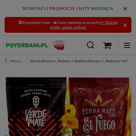
NOWOŚCI
|
PROMOCJE
|
HITY MIESIĄCA
⏳Wyprzedaż trwa –🔥Ceny topnieją w oczach
👉 Zgarnij
zniżki, zanim znikną!
Wstecz
Strona główna
Zestawy
Zestawy dla pary
Zestawy z Yerbą -