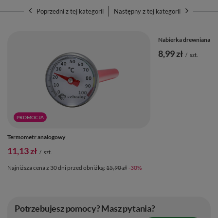
Poprzedni z tej kategorii
Następny z tej kategorii
Nabierka drewniana
8,99 zł
/
szt.
PROMOCJA
Termometr analogowy
11,13 zł
/
szt.
Najniższa cena z 30 dni przed obniżką:
15,90 zł
-30%
Potrzebujesz pomocy? Masz pytania?