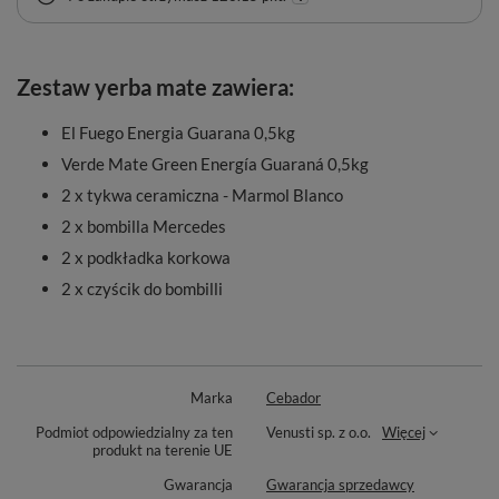
Zestaw yerba mate zawiera:
El Fuego Energia Guarana 0,5kg
Verde Mate Green Energía Guaraná 0,5kg
2 x tykwa ceramiczna - Marmol Blanco
2 x bombilla Mercedes
2 x podkładka korkowa
2 x czyścik do bombilli
Marka
Cebador
Podmiot odpowiedzialny za ten
Venusti sp. z o.o.
Więcej
produkt na terenie UE
Gwarancja
Gwarancja sprzedawcy