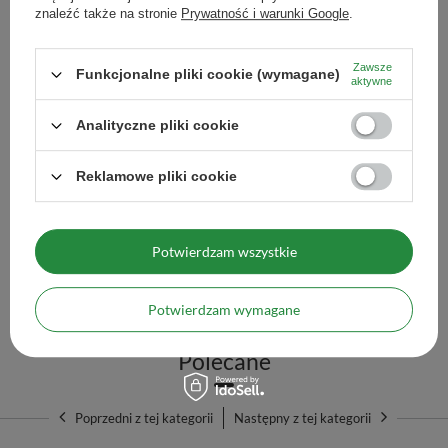
znaleźć także na stronie
Prywatność i warunki Google
.
19,00 zł
/
szt.
(633,33 zł / kg)
Zawsze
Funkcjonalne pliki cookie (wymagane)
aktywne
Ilość produktów
Analityczne pliki cookie
Reklamowe pliki cookie
Zestaw prezentowy: biała szałwia – 3 rodzaje
66,38 zł
/
szt.
Potwierdzam wszystkie
Więcej opcji
Potwierdzam wymagane
Polecane
Poprzedni z tej kategorii
Następny z tej kategorii