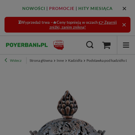
NOWOŚCI
|
PROMOCJE
|
HITY MIESIĄCA
⏳Wyprzedaż trwa –🔥Ceny topnieją w oczach
👉 Zgarnij
zniżki, zanim znikną!
Wstecz
Strona główna
Inne
Kadzidła
Podstawka pod kadzidło Lotus 