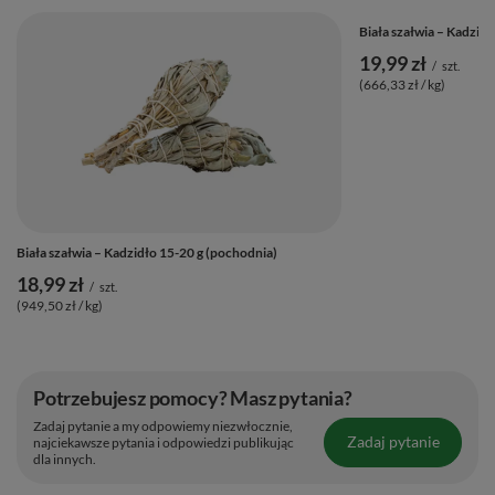
Biała szałwia – Kadzidł
19,99 zł
/
szt.
(666,33 zł / kg)
Biała szałwia – Kadzidło 15-20 g (pochodnia)
18,99 zł
/
szt.
(949,50 zł / kg)
Potrzebujesz pomocy? Masz pytania?
Zadaj pytanie a my odpowiemy niezwłocznie,
Zadaj pytanie
najciekawsze pytania i odpowiedzi publikując
dla innych.