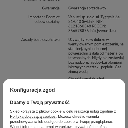
Gwarancja
Gwarancja sprzedawcy
Importer / Podmiot
Venusti sp. z o.o. ul. Tygrysia 6a,
odpowiedzialny
21-040 Świdnik, NIP:
6121860348 REGON:
366578876 info@venusti.eu
Zasady bezpieczeństwa
Używaj tylko w dobrze w
wentylowanym pomieszczeniu, na
stabilnej, ognioodpornej
powierzchni, z dala od materiałów
łatwopalnych. Nigdy nie zostawiaj
bez nadzoru, niedotykaj płomieni,
iskrzących resztek i popiołu. Gaś
zimną wodą.
Chronić przed dziećmi.
Maksymalna ilość towaru w
1000
Konfiguracja zgód
zamówieniu dla rozmiarów
Dbamy o Twoją prywatność
Zobacz również
Sklep korzysta z plików cookie w celu realizacji usług zgodnie z
Polityką dotyczącą cookies
. Możesz określić warunki
przechowywania lub dostępu do cookie w Twojej przeglądarce.
Więcej informacji na temat warunków i prywatności można
Rozmaryn – Kadzidło 20