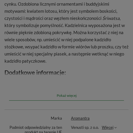
cynku. Ozdobiona licznymi ornamentami i buddyjskimi
motywami: kwiatem lotosu, który jest symbolem boskości,
czystości i mądrości oraz węzłem nieskończoności
Śriwatsa
,
który symbolizuje pomyślność. Kadzielnica wyposażona jest w
równie pięknie zdobioną pokrywkę. Można korzystać z niej na
wiele sposobów, np. umieścić w niej podpalone kadzidło
stożkowe, wsypać kadzidło w formie wiórów lub proszku, czy też
umieścić w niej specjalny piasek, a następnie wetknąć w niego
kadzidło patyczkowe.
Dodatkowe informacje:
Wymiary
: około 8 x 7 x 7 cm
Materiał wykonania
: cynk
Pokaż więcej
Marka
Aromantra
Podmiot odpowiedzialny za ten
Venusti sp. z o.o.
Więcej
produkt na terenie UE