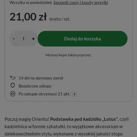
Wysyłka
w poniedziałek
Sprawdź czasy i koszty wysyłki
21,00 zł
brutto
/
szt.
-
Dodaj do koszyka
+
Możesz kupić także poprzez:
14
dni na darmowy zwrot
Bezpieczne zakupy
Po zakupie otrzymasz
21 pkt.
Poczuj magię Orientu!
Podstawka pod kadzidło „Lotus"
, czyli
kadzielnica w formie szkatułki, to wyjątkowe akcesorium w
dalekowschodnim stylu, wykonane z wysokiej jakości stopu