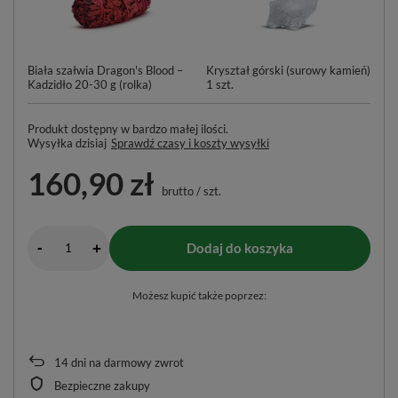
Biała szałwia Dragon's Blood –
Kryształ górski (surowy kamień)
Wi
Kadzidło 20-30 g (rolka)
1 szt.
Produkt dostępny w bardzo małej ilości
Wysyłka
dzisiaj
Sprawdź czasy i koszty wysyłki
160,90 zł
brutto
/
szt.
-
Dodaj do koszyka
+
Możesz kupić także poprzez:
14
dni na darmowy zwrot
Bezpieczne zakupy