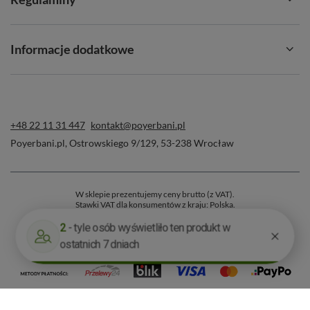
Informacje dodatkowe
+48 22 11 31 447
kontakt@poyerbani.pl
Poyerbani.pl
,
Ostrowskiego 9/129
,
53-238
Wrocław
W sklepie prezentujemy ceny brutto (z VAT).
Stawki VAT dla konsumentów z kraju:
Polska
.