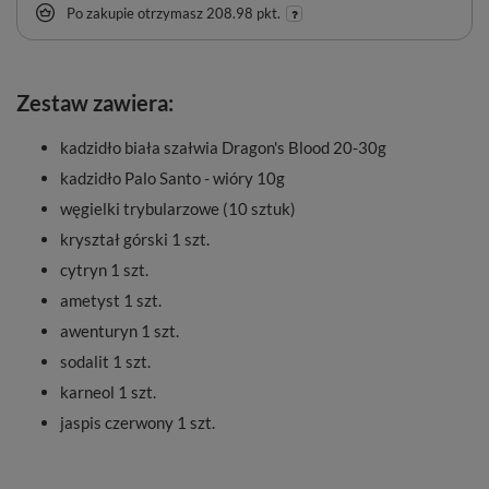
Po zakupie otrzymasz
208.98 pkt.
Zestaw zawiera:
kadzidło biała szałwia Dragon's Blood 20-30g
kadzidło Palo Santo - wióry 10g
węgielki trybularzowe (10 sztuk)
kryształ górski 1 szt.
cytryn 1 szt.
ametyst 1 szt.
awenturyn 1 szt.
sodalit 1 szt.
karneol 1 szt.
jaspis czerwony 1 szt.