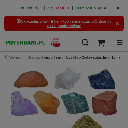
NOWOŚCI
|
PROMOCJE
|
HITY MIESIĄCA
⏳Wyprzedaż trwa –🔥Ceny topnieją w oczach
👉 Zgarnij
zniżki, zanim znikną!
Wstecz
Strona główna
Inne
Kadzidła
Zestaw naturalnych kamieni i kr