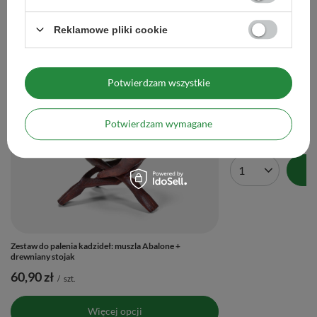
Maksymalna ilość towaru w
1000
zamówieniu dla rozmiarów
Reklamowe pliki cookie
Zobacz również
Potwierdzam wszystkie
Palo Santo – Kadzidło 
52,99 zł
Potwierdzam wymagane
/
szt.
(264,95 zł / kg)
Ilość produktów
Zestaw do palenia kadzideł: muszla Abalone +
drewniany stojak
60,90 zł
/
szt.
Więcej opcji