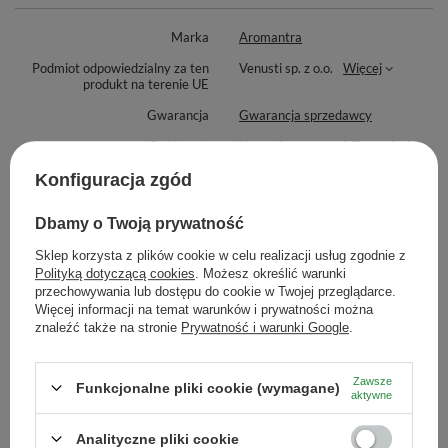
Marka
Aromantra
Podmiot odpowiedzialny za ten
Venusti sp. z o.o.
Więcej
produkt na terenie UE
Gwarancja
Gwarancja sprzedawcy
Producent
Venusti sp. z o.o. ul. Tygrysia 6a,
21-040 Świdnik, NIP:
6121860348 REGON:
Konfiguracja zgód
366578876 info@venusti.eu
Dbamy o Twoją prywatność
Sposób przechowywania
Przechowywać w suchym,
zaciemnionym i chłodnym
Sklep korzysta z plików cookie w celu realizacji usług zgodnie z
miejscu. Chronić przed wilgocią.
Polityką dotyczącą cookies
. Możesz określić warunki
Zasady bezpieczeństwa
Używaj tylko w dobrze w
przechowywania lub dostępu do cookie w Twojej przeglądarce.
wentylowanym pomieszczeniu, na
Więcej informacji na temat warunków i prywatności można
stabilnej, ognioodpornej
znaleźć także na stronie
Prywatność i warunki Google
.
powierzchni, z dala od materiałów
łatwopalnych. Nigdy nie zostawiaj
bez nadzoru, niedotykaj płomieni,
Zawsze
iskrzących resztek i popiołu. Gaś
Funkcjonalne pliki cookie (wymagane)
aktywne
zimną wodą.
Chronić przed dziećmi.
Analityczne pliki cookie