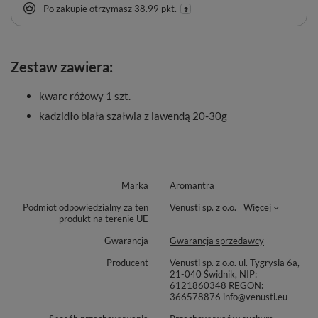
Po zakupie otrzymasz
38.99 pkt.
Zestaw zawiera:
kwarc różowy 1 szt.
kadzidło biała szałwia z lawendą 20-30g
Marka
Aromantra
Podmiot odpowiedzialny za ten
Venusti sp. z o.o.
Więcej
produkt na terenie UE
Gwarancja
Gwarancja sprzedawcy
Producent
Venusti sp. z o.o. ul. Tygrysia 6a,
21-040 Świdnik, NIP:
6121860348 REGON:
366578876 info@venusti.eu