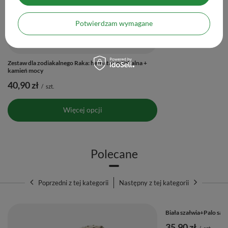
Ilość produktów
Potwierdzam wymagane
Zestaw dla zodiakalnego Raka: herbata zodiakalna +
kamień mocy
40,90 zł
/
szt.
Więcej opcji
Polecane
Poprzedni z tej kategorii
Następny z tej kategorii
Biała szałwia+Palo san
35,90 zł