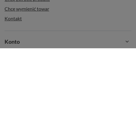
Chcę wymienić towar
Kontakt
Konto
Regulaminy
Informacje dodatkowe
+48 22 11 31 447
kontakt@poyerbani.pl
Poyerbani.pl
,
Ostrowskiego 9/129
,
53-238
Wrocław