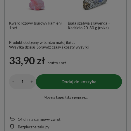
Kwarc różowy (surowy kamień)
Biała szałwia z lawendą –
1 szt.
Kadzidło 20-30 g (rolka)
Produkt dostępny w bardzo małej ilości
Wysyłka
dzisiaj
Sprawdź czasy i koszty wysyłki
33,90 zł
brutto
/
szt.
-
Dodaj do koszyka
+
Możesz kupić także poprzez:
14
dni na darmowy zwrot
Bezpieczne zakupy