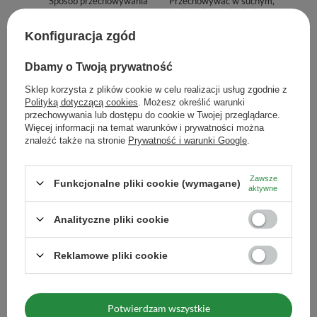
Sposób przechowywania
Przechowywać w suchym,
zaciemnionym i chłodnym
miejscu. Chronić przed wilgocią.
Konfiguracja zgód
Zasady bezpieczeństwa
Używaj tylko w dobrze w
wentylowanym pomieszczeniu, na
Dbamy o Twoją prywatność
stabilnej, ognioodpornej
powierzchni, z dala od materiałów
Sklep korzysta z plików cookie w celu realizacji usług zgodnie z
łatwopalnych. Nigdy nie zostawiaj
bez nadzoru, niedotykaj płomieni,
Polityką dotyczącą cookies
. Możesz określić warunki
iskrzących resztek i popiołu. Gaś
przechowywania lub dostępu do cookie w Twojej przeglądarce.
zimną wodą.
Więcej informacji na temat warunków i prywatności można
znaleźć także na stronie
Prywatność i warunki Google
.
Chronić przed dziećmi.
Maksymalna ilość towaru w
1000
zamówieniu dla rozmiarów
Zawsze
Funkcjonalne pliki cookie (wymagane)
aktywne
Zobacz również
Analityczne pliki cookie
Reklamowe pliki cookie
Cytryn (surowy kamień
13,00 zł
/
szt.
(260,00 zł / kg)
Potwierdzam wszystkie