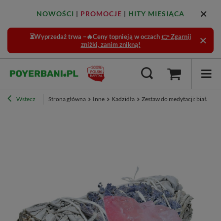
NOWOŚCI
|
PROMOCJE
|
HITY MIESIĄCA
⏳Wyprzedaż trwa –🔥Ceny topnieją w oczach
👉 Zgarnij
zniżki, zanim znikną!
Wstecz
Strona główna
Inne
Kadzidła
Zestaw do medytacji: biała sza