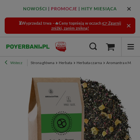
NOWOŚCI
|
PROMOCJE
|
HITY MIESIĄCA
⏳Wyprzedaż trwa –🔥Ceny topnieją w oczach
👉 Zgarnij
zniżki, zanim znikną!
Wstecz
Strona główna
Herbata
Herbata czarna
Aromantra x Mary Ro