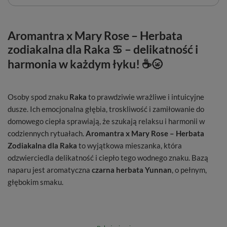
Aromantra x Mary Rose – Herbata
zodiakalna dla Raka ♋ – delikatność i
harmonia w każdym łyku! ☕🌝
Osoby spod znaku
Raka
to prawdziwie wrażliwe i intuicyjne
dusze. Ich emocjonalna głębia, troskliwość i zamiłowanie do
domowego ciepła sprawiają, że szukają relaksu i harmonii w
codziennych rytuałach.
Aromantra x Mary Rose – Herbata
Zodiakalna dla Raka
to wyjątkowa mieszanka, która
odzwierciedla delikatność i ciepło tego wodnego znaku. Bazą
naparu jest aromatyczna
czarna herbata Yunnan
, o pełnym,
głębokim smaku.
Herbacianą bazę dopełniają słodkie
kandyzowane kawałki
mango
🥭, które wprowadzają egzotyczną nutę, oraz
melisa
,
znana ze swoich właściwości relaksujących. Ukojenia dodają