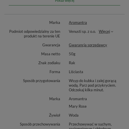
Pokaż więcej
także
mięta pieprzowa
🌿 i
ziarna kopru włoskiego
, tworząc
harmonijną, kojącą kompozycję. Delikatne
płatki bławatka
wzbogacają mieszankę subtelnymi wizualnymi akcentami, a
Marka
Aromantra
całość spinana jest przez
naturalny olejek pomarańczowy
Podmiot odpowiedzialny za ten
Venusti sp. z o.o.
Więcej
🍊, który nadaje naparowi przyjemny, cytrusowy aromat. Ta
produkt na terenie UE
herbata jest jak ciepły uścisk – otula, uspokaja i wprowadza
Gwarancja
Gwarancja sprzedawcy
błogi nastrój.
Masa netto
50g
Znak zodiaku
Rak
Forma
Liściasta
Sposób przygotowania
Wsyp do kubka i zalej gorącą
wodą. Parz pod przykryciem.
Odczekaj kilka minut.
Marka
Aromantra
Mary Rose
Żywioł
Woda
Sposób przechowywania
Przechowywać w suchym,
zaciemnionym i chłodnym