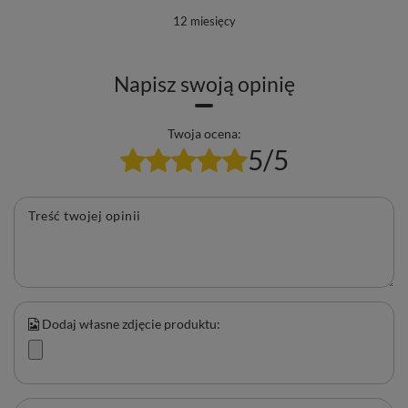
12 miesięcy
Napisz swoją opinię
Twoja ocena:
5/5
Treść twojej opinii
Dodaj własne zdjęcie produktu:
✨ Aromantra x Mary Rose – mistyczne
połączenie pasji do herbat i astrologii