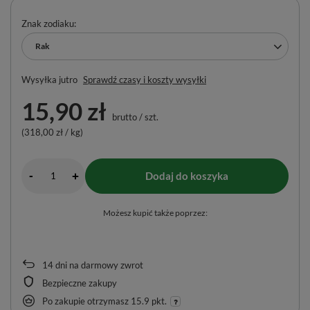
Znak zodiaku
Rak
Wysyłka
jutro
Sprawdź czasy i koszty wysyłki
15,90 zł
brutto
/
szt.
(318,00 zł / kg)
-
Dodaj do koszyka
+
Możesz kupić także poprzez:
14
dni na darmowy zwrot
Bezpieczne zakupy
Po zakupie otrzymasz
15.9 pkt.