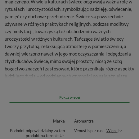
magicznego. W wielu kulturach świece odgrywają ważną rolę w
rytuałach i uroczystościach, symbolizując nadzieję, oświecenie,
pamięć czy duchowe przebudzenie. Świece są powszechnie
używane w różnych praktykach religijnych, podczas modlitwy
czy medytacji, towarzyszą też obchodzeniu ważnych
uroczystości w różnych kulturach. Tańczące światło świecy
tworzy przytulną, relaksującą atmosferę w pomieszczeniu, a
dawniej wierzono nawet w jego moc oczyszczania i odpędzania
złych duchów. Świece, mimo swojej prostoty, niosą ze sobą
bogactwo znaczeń i zastosowań, które przenikają różne aspekty
ludzkiego życia – od codziennych czynności po najważniejsze
momenty życia i śmierci. Ich uniwersalność i symbolika
sprawiają, że pozostają ważnym elementem kulturowym nawet
Pokaż więcej
we współczesnym, zelektryfikowanym świecie.
Fioletowa
świeca zapachowa na czakrę korony
– ręcznie
wykonana, z naturalnego wosku palmowego. Po jej zapaleniu, w
Marka
Aromantra
powietrzu unosi się otulający zapach paczuli, labdanum i
Podmiot odpowiedzialny za ten
Venusti sp. z o.o.
Więcej
kadzideł. Kolor świecy i specjalnie wyselekcjonowana
produkt na terenie UE