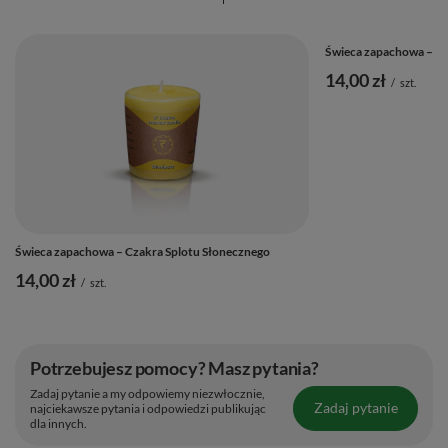
Energia powstająca podczas palenia świecy pomoże w
odblokowaniu czakry i przywróceniu jej prawidłowego
Świeca zapachowa – Cz
działania.
14,00 zł
/
szt.
Umieść świecę na żaroodpornym podłożu, np. w szklanym
świeczniku lub na ceramicznej podstawce.
Zadbaj o to, aby świeca stała w nieprzewiewnym miejscu
– przeciąg może skrócić czas palenia.
Dodatkowe informacje:
Świeca zapachowa – Czakra Splotu Słonecznego
Kraj pochodzenia
: Indonezja
14,00 zł
/
szt.
Wymiary świecy
: około 4,5 x 4 cm
Czas palenia świecy
: około 14-16 godzin
Potrzebujesz pomocy? Masz pytania?
Zadaj pytanie a my odpowiemy niezwłocznie,
Zadaj pytanie
najciekawsze pytania i odpowiedzi publikując
dla innych.