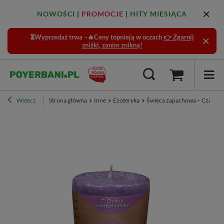
NOWOŚCI
|
PROMOCJE
|
HITY MIESIĄCA
⏳Wyprzedaż trwa –🔥Ceny topnieją w oczach
👉 Zgarnij
zniżki, zanim znikną!
Wstecz
Strona główna
Inne
Ezoteryka
Świeca zapachowa – Czakra 