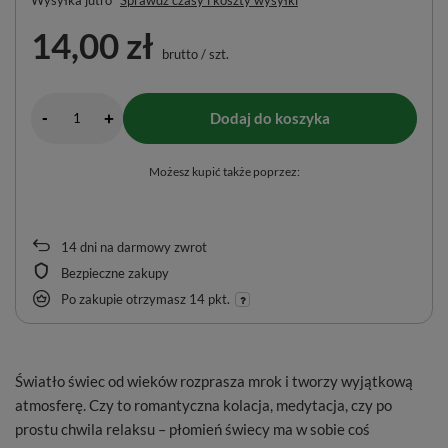
14,00 zł
brutto
/
szt.
-
Dodaj do koszyka
+
Możesz kupić także poprzez:
14
dni na darmowy zwrot
Bezpieczne zakupy
Po zakupie otrzymasz
14 pkt.
Światło świec od wieków rozprasza mrok i tworzy wyjątkową
atmosferę. Czy to romantyczna kolacja, medytacja, czy po
prostu chwila relaksu – płomień świecy ma w sobie coś