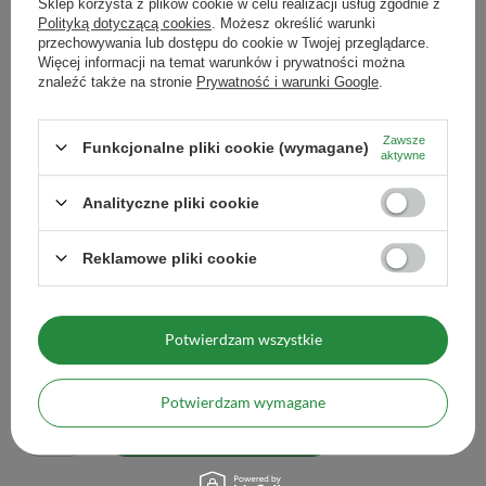
Sklep korzysta z plików cookie w celu realizacji usług zgodnie z
Zobacz również
Polityką dotyczącą cookies
. Możesz określić warunki
przechowywania lub dostępu do cookie w Twojej przeglądarce.
Więcej informacji na temat warunków i prywatności można
znaleźć także na stronie
Prywatność i warunki Google
.
Jałowiec – Kadzidło 20-
38,00 zł
/
szt.
Zawsze
Funkcjonalne pliki cookie (wymagane)
(1 266,67 zł / kg)
aktywne
Analityczne pliki cookie
Ilość produktów
Reklamowe pliki cookie
Biała szałwia z fioletową i białą sinuatą – Kadzidło 20-
30 g (rolka)
Potwierdzam wszystkie
20,00 zł
/
szt.
(666,67 zł / kg)
Potwierdzam wymagane
Ilość produktów