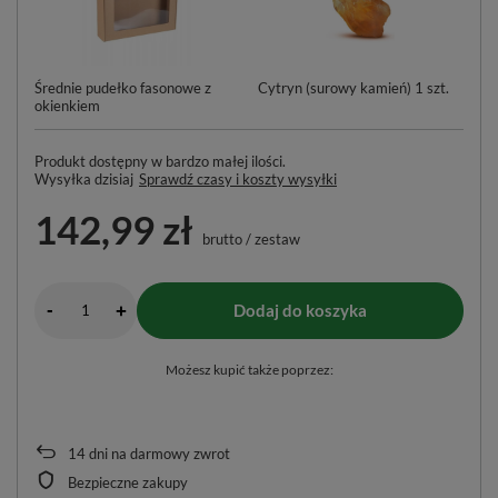
Średnie pudełko fasonowe z
Cytryn (surowy kamień) 1 szt.
Ka
okienkiem
Go
Produkt dostępny w bardzo małej ilości
Wysyłka
dzisiaj
Sprawdź czasy i koszty wysyłki
142,99 zł
brutto
/
zestaw
-
Dodaj do koszyka
+
Możesz kupić także poprzez:
14
dni na darmowy zwrot
Bezpieczne zakupy