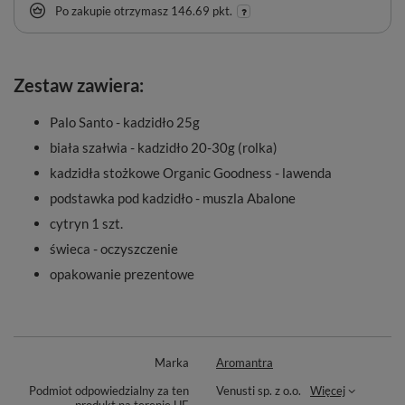
Po zakupie otrzymasz
146.69 pkt.
Zestaw zawiera:
Palo Santo - kadzidło 25g
biała szałwia - kadzidło 20-30g (rolka)
kadzidła stożkowe Organic Goodness - lawenda
podstawka pod kadzidło - muszla Abalone
cytryn 1 szt.
świeca - oczyszczenie
opakowanie prezentowe
Marka
Aromantra
Podmiot odpowiedzialny za ten
Venusti sp. z o.o.
Więcej
produkt na terenie UE