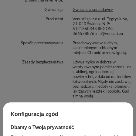
Gwarancja
Gwarancja sprzedawcy
Producent
Venusti sp. z o.o. ul. Tygrysia 6a,
21-040 Świdnik, NIP:
6121860348 REGON:
366578876 info@venusti.eu
Sposób przechowywania
Przechowywać w suchym,
zaciemnionym i chłodnym
miejscu. Chronić przed wilgocią.
Zasady bezpieczeństwa
Używaj tylko w dobrze w
wentylowanym pomieszczeniu, na
stabilnej, ognioodpornej
powierzchni, z dala od materiałów
łatwopalnych. Nigdy nie zostawiaj
bez nadzoru, niedotykaj płomieni,
iskrzących resztek i popiołu. Gaś
zimną wodą.
Chronić przed dziećmi.
Ze względów bezpieczeństwa
Konfiguracja zgód
towary mogą być pakowane
oddzielnie w dodatkowe
zabezpieczenie.
Dbamy o Twoją prywatność