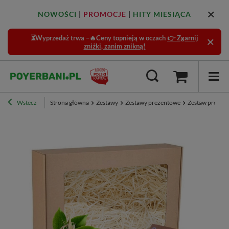
NOWOŚCI
|
PROMOCJE
|
HITY MIESIĄCA
⏳Wyprzedaż trwa –🔥Ceny topnieją w oczach
👉 Zgarnij
zniżki, zanim znikną!
Wstecz
Strona główna
Zestawy
Zestawy prezentowe
Zestaw prezento