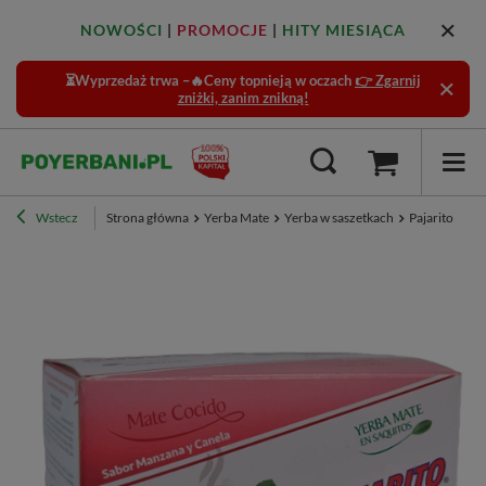
NOWOŚCI
|
PROMOCJE
|
HITY MIESIĄCA
⏳Wyprzedaż trwa –🔥Ceny topnieją w oczach
👉 Zgarnij
zniżki, zanim znikną!
Wstecz
Strona główna
Yerba Mate
Yerba w saszetkach
Pajarito w s