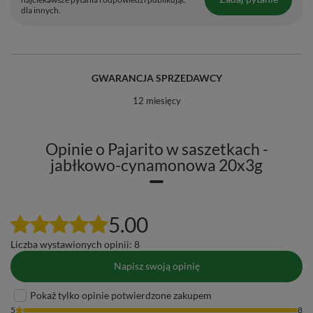
dla innych.
GWARANCJA SPRZEDAWCY
12 miesięcy
Opinie o Pajarito w saszetkach -
jabłkowo-cynamonowa 20x3g
5.00
Liczba wystawionych opinii: 8
Napisz swoją opinię
Pokaż tylko opinie potwierdzone zakupem
5
8