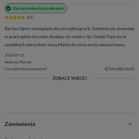
Opinia potwierdzona zakupem
5/5
Bardzo fajne rozwiązanie dla początkujących. Świetnie się sprawdza
w pracy gdzie nie mam dostępu do matero itd. Dzięki Pajarito w
saszetkach wkręciłem moją Mamę do picia yerby zamiast kawy.
2020-07-21
Andrzej, Poznań
Czy opinia była pomocna?
Tak
0
Nie
0
ZOBACZ WIĘCEJ
Zamówienia