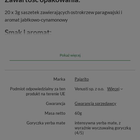
20 x 3g saszetek zawierających ostrokrzew paragwajski i
aromat jabłkowo-cynamonowy
Smak i aromat:
Dymna paragwajska yerba mate przełamana delikatesowym
połączeniem jabłka i cynamonu.
Pokaż więcej
Marka
Pajarito
Podmiot odpowiedzialny za ten
Venusti sp. z o.o.
Więcej
produkt na terenie UE
Gwarancja
Gwarancja sprzedawcy
Masa netto
60g
Goryczka yerba mate
intensywna yerba mate, z
wyraźnie wyczuwalną goryczką
(4/5)