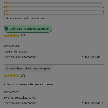
4
0
3
0
2
0
1
0
Kliknij ocenę aby filtrować opinie
Opinia potwierdzona zakupem
5/5
2022-09-24
Aleksander, Kielce
Czy opinia była pomocna?
Tak
0
Nie
0
Opinia niepotwierdzona zakupem
5/5
Zdecydowanie polecam każdemu
2021-07-05
Ewelina, Stoczek Łukowski
Czy opinia była pomocna?
Tak
0
Nie
1