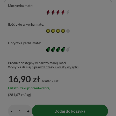
Moc yerba mate
Ilość pyłu w yerba mate
Goryczka yerba mate
Produkt dostępny w bardzo małej ilości
Wysyłka
dzisiaj
Sprawdź czasy i koszty wysyłki
16,90 zł
brutto
/
szt.
Ostatni zakup: przedwczoraj
(281,67 zł / kg)
-
Dodaj do koszyka
+