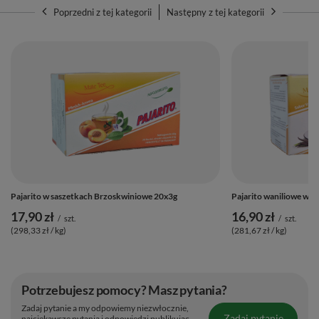
Poprzedni z tej kategorii
Następny z tej kategorii
Pajarito w saszetkach Brzoskwiniowe 20x3g
Pajarito waniliowe w s
17,90 zł
16,90 zł
/
szt.
/
szt.
(298,33 zł / kg)
(281,67 zł / kg)
Potrzebujesz pomocy? Masz pytania?
Zadaj pytanie a my odpowiemy niezwłocznie,
Zadaj pytanie
najciekawsze pytania i odpowiedzi publikując