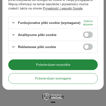
Więcej informacji na temat warunków i prywatności można
znaleźć także na stronie
Prywatność i warunki Google
.
Zawsze
Funkcjonalne pliki cookie (wymagane)
aktywne
Analityczne pliki cookie
Reklamowe pliki cookie
Pajarito w saszetkach 20 x 3 g
Pajarito waniliowe w s
16,99 zł
16,90 zł
/
szt.
/
szt.
Potwierdzam wszystkie
(283,17 zł / kg)
(281,67 zł / kg)
Ilość produktów
Ilość produktów
Potwierdzam wymagane
Polecane