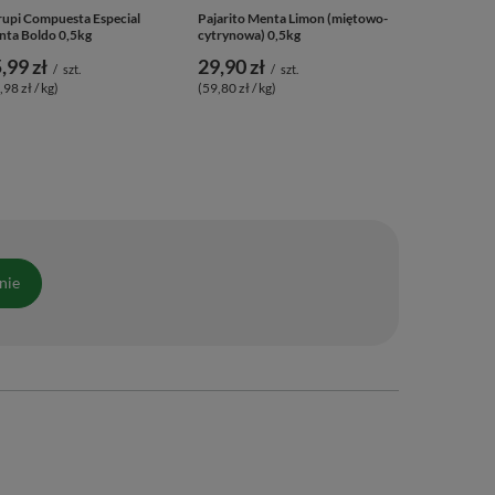
upi Compuesta Especial
Pajarito Menta Limon (miętowo-
ta Boldo 0,5kg
cytrynowa) 0,5kg
,99 zł
29,90 zł
/
szt.
/
szt.
,98 zł / kg)
(59,80 zł / kg)
nie