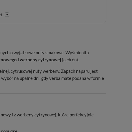
t.
conych o wyjątkowe nuty smakowe. Wyśmienita
rynowego i werbeny cytrynowej
(cedrón).
elnej, cytrusowej nuty werbeny. Zapach naparu jest
ny wybór na upalne dni, gdy yerba mate podana w formie
nowy i z werbeny cytrynowej, które perfekcyjnie
ą pobudkę.