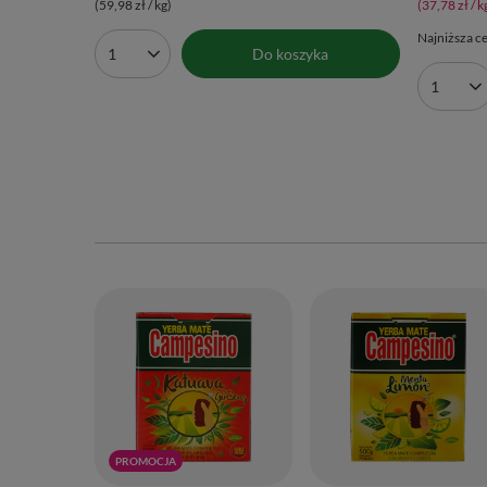
(59,98 zł / kg)
(37,78 zł / k
Najniższa ce
Do koszyka
Ilość produktów
Ilość 
PROMOCJA