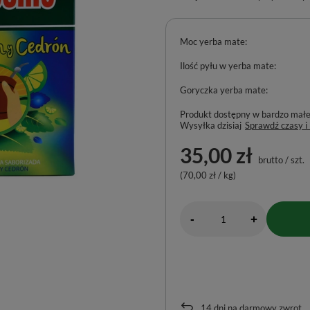
Moc yerba mate
Ilość pyłu w yerba mate
Goryczka yerba mate
Produkt dostępny w bardzo małej 
Wysyłka
dzisiaj
Sprawdź czasy i
35,00 zł
brutto
/
szt.
(70,00 zł / kg)
-
+
14
dni na darmowy zwrot