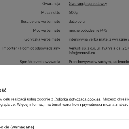
Gwarancja
Gwarancja sprzedawcy
Masa netto
500g
Ilość pyłu w yerba mate
dużo pyłu
Moc yerba mate
mocne pobudzenie (4/5)
Goryczka yerba mate
intensywna yerba mate, z wyraźnie 
Importer / Podmiot odpowiedzialny
Venusti sp. z o.o. ul. Tygrysia 6
info@venusti.eu
Sposób przechowywania
Przechowywać w suchym, zaciemniony
Sposób przygotowania
Nasyp około 15g yerba mate do nacz
wyższej niż 80°C. Odczekaj kilka mi
utraci smak.
Marka
Campesino
ość
Nazwa handlowa
Campesino Menta Limon Cedron
w celu realizacji usług zgodnie z
Polityką dotyczącą cookies
. Możesz określi
eglądarce. Więcej informacji na temat warunków i prywatności można znaleźć
Cechy dodatkowe
bez laktozy
duktu z opakowaniem jednostkowym
0.55
 towaru w zamówieniu dla rozmiarów
1000
cookie (wymagane)