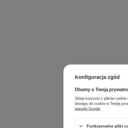
Konfiguracja zgód
Dbamy o Twoją prywatn
Sklep korzysta z plików cookie 
dostępu do cookie w Twojej prz
warunki Google
.
Waga pro
Maksymalna ilość
Funkcjonalne pliki 