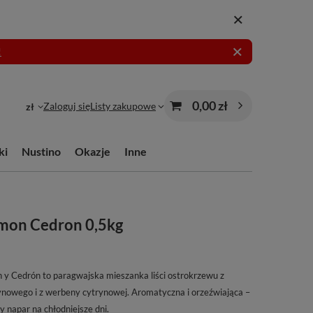
!
0,00 zł
Zaloguj się
Listy zakupowe
zł
ki
Nustino
Okazje
Inne
mon Cedron 0,5kg
y Cedrón to paragwajska mieszanka liści ostrokrzewu z
nowego i z werbeny cytrynowej. Aromatyczna i orzeźwiająca –
ły napar na chłodniejsze dni.