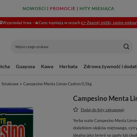
NOWOŚCI
|
PROMOCJE
|
HITY MIESIĄCA
⏳Wyprzedaż trwa –🔥Ceny topnieją w oczach
👉 Zgarnij zniżki, zanim znikną
tcha
Guayusa
Kawa
Herbata
Zdrowa żywność i dodat
Smakowe
Campesino Menta Limon Cedron 0,5kg
Campesino Menta Li
Dodaj do listy zakupowej
Yerba mate Campesino Menta Limón 
dodatkiem olejków miętowego, cytry
idealna jako tereré na upały lub ciep