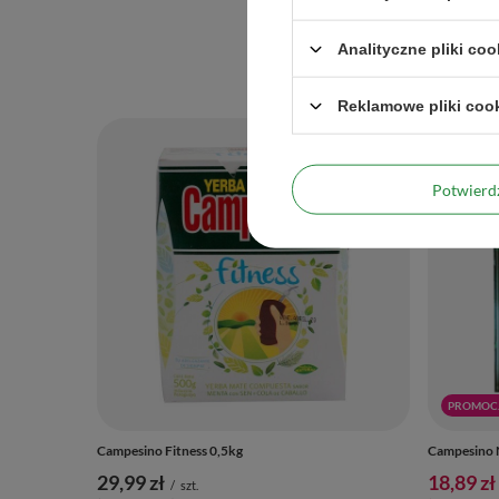
Analityczne pliki coo
Reklamowe pliki coo
Potwier
PROMOC
Campesino Fitness 0,5kg
Campesino N
29,99 zł
18,89 zł
/
szt.