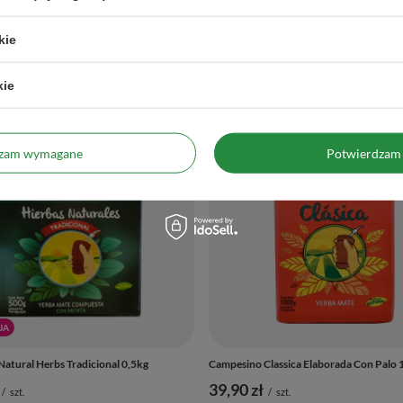
kie
Zobacz również
kie
dzam wymagane
Potwierdzam 
JA
atural Herbs Tradicional 0,5kg
Campesino Classica Elaborada Con Palo 
39,90 zł
/
szt.
/
szt.