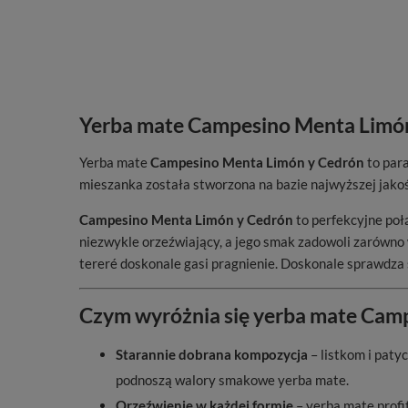
Yerba mate Campesino Menta Limón
Yerba mate
Campesino Menta Limón y Cedrón
to par
mieszanka została stworzona na bazie najwyższej jakoś
Campesino Menta Limón y Cedrón
to perfekcyjne poł
niezwykle orzeźwiający, a jego smak zadowoli zarówno w
tereré doskonale gasi pragnienie. Doskonale sprawdza s
Czym wyróżnia się yerba mate Cam
Starannie dobrana kompozycja
– listkom i paty
podnoszą walory smakowe yerba mate.
Orzeźwienie w każdej formie
– yerba mate profit