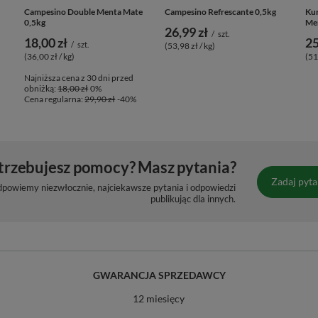
Campesino Double Menta Mate
Campesino Refrescante 0,5kg
Kur
0,5kg
Men
26,99 zł
/
szt.
18,00 zł
25
/
szt.
(53,98 zł / kg)
(36,00 zł / kg)
(51
Najniższa cena z 30 dni przed
obniżką:
18,00 zł
0%
Cena regularna:
29,90 zł
-40%
trzebujesz pomocy? Masz pytania?
Zadaj pyta
dpowiemy niezwłocznie, najciekawsze pytania i odpowiedzi
publikując dla innych.
GWARANCJA SPRZEDAWCY
12 miesięcy