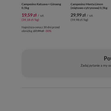
Campesino Katuava + Ginseng
Campesino Menta Limon
0,5kg
(miętowo-cytrynowa) 0,5kg
19,59 zł
29,99 zł
/
szt.
/
szt.
(39,18 zł / kg)
(59,98 zł / kg)
Najniższa cena z 30 dni przed
obniżką:
27,99 zł
-30%
Po
Zadaj pytanie a my o