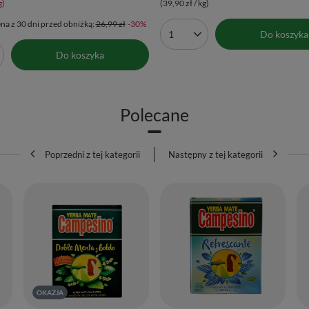
g)
(39,90 zł / kg)
na z 30 dni przed obniżką:
26,99 zł
-30%
Do koszyka
Ilość produktów
Do koszyka
produktów
Polecane
Poprzedni z tej kategorii
Następny z tej kategorii
OKAZJA