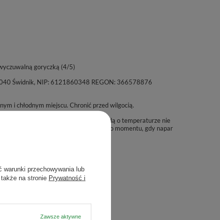
wyczuwalną goryczką (4/5)
a, 21-040 Świdnik, NIP: 6121860348 REGON: 366578876
m i chłodnym miejscu. Chronić przed wilgocią.
ynka, umieść w nim bombillę i zalej wodą o temperaturze nie
nut. Susz możesz zalewać kilkukrotnie, do momentu, gdy napar
ć warunki przechowywania lub
 także na stronie
Prywatność i
Zawsze aktywne