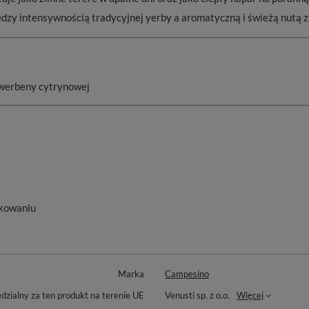
dzy intensywnością tradycyjnej yerby a aromatyczną i świeżą nutą zi
z werbeny cytrynowej
pakowaniu
Marka
Campesino
zialny za ten produkt na terenie UE
Venusti sp. z o.o.
Więcej