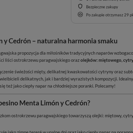
Bezpieczne zakupy
Po zakupie otrzymasz
29 pk
 y Cedrón – naturalna harmonia smaku
agwajska propozycja dla miłośników tradycyjnych naparów wzboga
ci liści ostrokrzewu paragwajskiego oraz
olejków: miętowego, cyt
ączenie świeżości mięty, delikatnej kwaskowatości cytryny oraz subt
ielbicieli delikatnych, jak i bardziej wyrazistych kompozycji. Ideal
ię też jako ciepły napar na chłodniejsze poranki. Polecamy!
pesino Menta Limón y Cedrón?
czkom ostrokrzewu paragwajskiego towarzyszą olejki: miętowy, cytry
uje jako zimne tereré w upalne dni oraz jako ciepły napar na porann