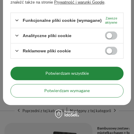
znaleźć także na stronie
Prywatność i warunki Google
.
Ilość produktów
Zawsze
Funkcjonalne pliki cookie (wymagane)
aktywne
Analityczne pliki cookie
Matchawan – Ceramiczna miseczka do matchy z
dzióbkiem – Mountain (zielona)
Reklamowe pliki cookie
79,99 zł
/
szt.
Ilość produktów
Potwierdzam wszystkie
Potwierdzam wymagane
Polecane
Poprzedni z tej kategorii
Następny z tej kategorii
Bambusowy zestaw akc
miotełka chasen + łopa