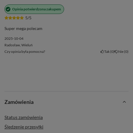
Opinia potwierdzona zakupem
5/5
Super mega polecam
2025-10-04
Radosław, Wieluń
Czy opinia była pomocna?
Tak
0
Nie
0
Zamówienia
Status zamówienia
Śledzenie przesyłki