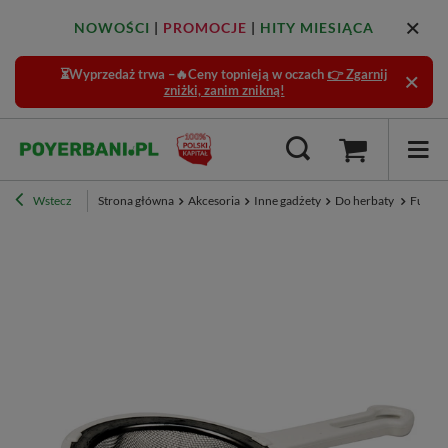
NOWOŚCI
|
PROMOCJE
|
HITY MIESIĄCA
⏳Wyprzedaż trwa –🔥Ceny topnieją w oczach
👉 Zgarnij
zniżki, zanim znikną!
Wstecz
Strona główna
Akcesoria
Inne gadżety
Do herbaty
Furui –