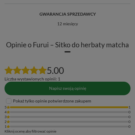
GWARANCJA SPRZEDAWCY
12 miesięcy
Opinie o Furui – Sitko do herbaty matcha
5.00
Liczba wystawionych opinii: 1
Napisz swoją opinię
Pokaż tylko opinie potwierdzone zakupem
5
1
4
0
3
0
2
0
1
0
Kliknij ocenę aby filtrować opinie