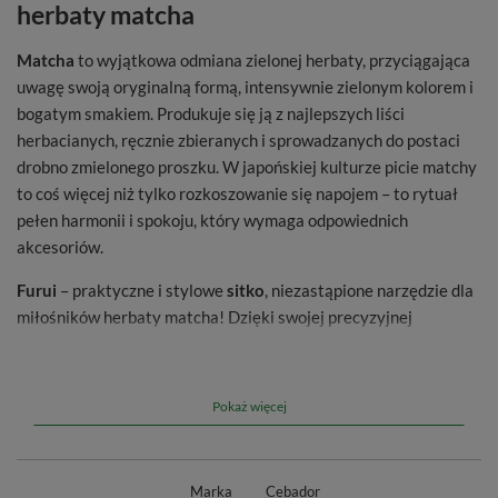
herbaty matcha
Matcha
to wyjątkowa odmiana zielonej herbaty, przyciągająca
uwagę swoją oryginalną formą, intensywnie zielonym kolorem i
bogatym smakiem. Produkuje się ją z najlepszych liści
herbacianych, ręcznie zbieranych i sprowadzanych do postaci
drobno zmielonego proszku. W japońskiej kulturze picie matchy
to coś więcej niż tylko rozkoszowanie się napojem – to rytuał
pełen harmonii i spokoju, który wymaga odpowiednich
akcesoriów.
Furui
– praktyczne i stylowe
sitko
, niezastąpione narzędzie dla
miłośników herbaty matcha! Dzięki swojej precyzyjnej
konstrukcji zapewnia dokładne przesiewanie herbacianego
proszku, eliminując grudki i zapewniając idealnie gładką
strukturę naparu. Sitko wykonane jest z odpornej na rdzę stali
Pokaż więcej
nierdzewnej, dzięki czemu jest trwałe, łatwe w czyszczeniu i
użytkowaniu.
Marka
Cebador