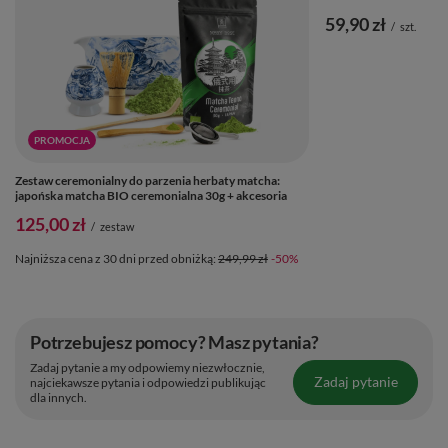
59,90 zł
/
szt.
PROMOCJA
Zestaw ceremonialny do parzenia herbaty matcha:
japońska matcha BIO ceremonialna 30g + akcesoria
125,00 zł
/
zestaw
Najniższa cena z 30 dni przed obniżką:
249,99 zł
-50%
Potrzebujesz pomocy? Masz pytania?
Zadaj pytanie a my odpowiemy niezwłocznie,
Zadaj pytanie
najciekawsze pytania i odpowiedzi publikując
dla innych.