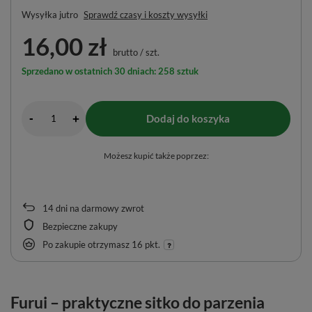
Wysyłka
jutro
Sprawdź czasy i koszty wysyłki
16,00 zł
brutto
/
szt.
Sprzedano w ostatnich 30 dniach: 258 sztuk
-
Dodaj do koszyka
+
Możesz kupić także poprzez:
14
dni na darmowy zwrot
Bezpieczne zakupy
Po zakupie otrzymasz
16 pkt.
Furui – praktyczne sitko do parzenia