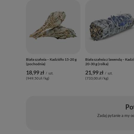
Biała szałwia – Kadzidło 15-20 g
Biała szałwia z lawendą – Kadz
(pochodnia)
20-30 g (rolka)
18,99 zł
21,99 zł
/
szt.
/
szt.
(949,50 zł / kg)
(733,00 zł / kg)
Po
Zadaj pytanie a my o