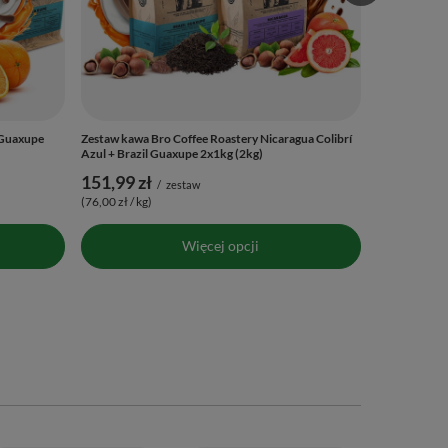
 Guaxupe
Zestaw kawa Bro Coffee Roastery Nicaragua Colibrí
Azul + Brazil Guaxupe 2x1kg (2kg)
151,99 zł
/
zestaw
(76,00 zł / kg)
Więcej opcji