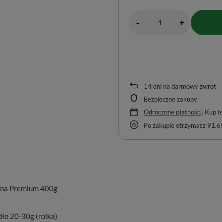
-
+
14
dni na darmowy zwrot
Bezpieczne zakupy
Odroczone płatności
. Kup t
Po zakupie otrzymasz
91.69
iana Premium 400g
dło 20-30g (rolka)