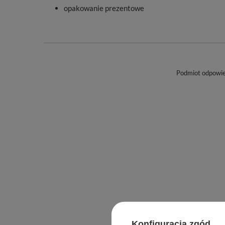
opakowanie prezentowe
Podmiot odpowied
Konfiguracja zgód