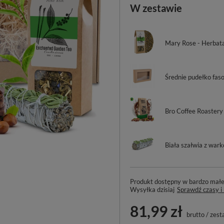
W zestawie
Mary Rose - Herbat
Średnie pudełko fas
Bro Coffee Roastery
Biała szałwia z wark
Produkt dostępny w bardzo małej 
Wysyłka
dzisiaj
Sprawdź czasy i
81,99 zł
brutto
/
zest