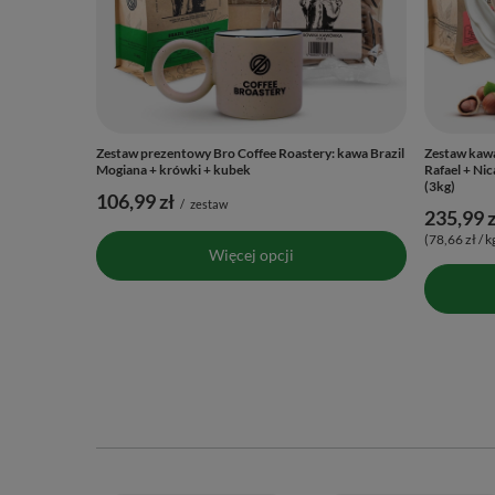
Zestaw prezentowy Bro Coffee Roastery: kawa Brazil
Zestaw kawa
Mogiana + krówki + kubek
Rafael + Nic
(3kg)
106,99 zł
/
zestaw
235,99 z
(78,66 zł / k
Więcej opcji