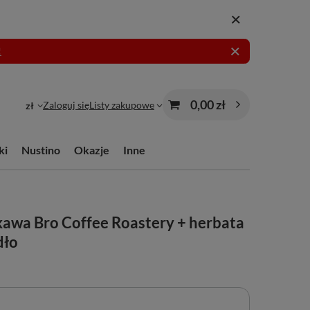
!
0,00 zł
Zaloguj się
Listy zakupowe
zł
ki
Nustino
Okazje
Inne
awa Bro Coffee Roastery + herbata
dło