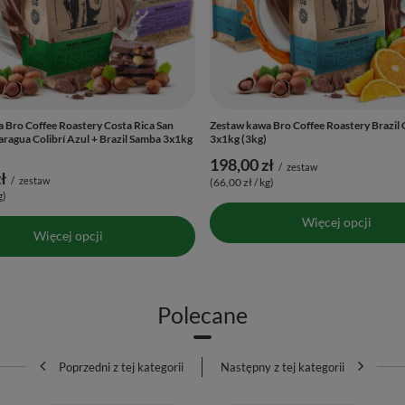
 Bro Coffee Roastery Costa Rica San
Zestaw kawa Bro Coffee Roastery Brazil
aragua Colibrí Azul + Brazil Samba 3x1kg
3x1kg (3kg)
198,00 zł
/
zestaw
ł
/
zestaw
(66,00 zł / kg)
g)
Więcej opcji
Więcej opcji
Polecane
Poprzedni z tej kategorii
Następny z tej kategorii