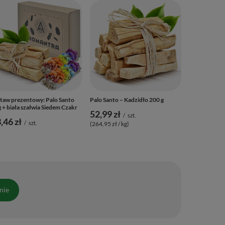
Biała szałwi
Kadzidło 20-3
21,99 zł
/
(733,00 zł / k
taw prezentowy: Palo Santo
Palo Santo – Kadzidło 200 g
 + biała szałwia Siedem Czakr
52,99 zł
/
szt.
,46 zł
/
szt.
(264,95 zł / kg)
nie