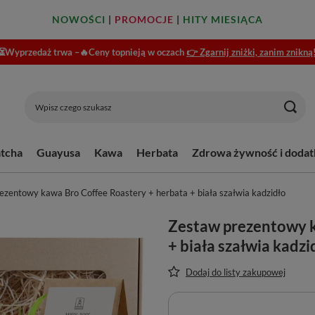
NOWOŚCI
|
PROMOCJE
|
HITY MIESIĄCA
⏳Wyprzedaż trwa –🔥Ceny topnieją w oczach
👉 Zgarnij zniżki, zanim znikną
tcha
Guayusa
Kawa
Herbata
Zdrowa żywność i dodat
ezentowy kawa Bro Coffee Roastery + herbata + biała szałwia kadzidło
Zestaw prezentowy k
+ biała szałwia kadzi
Dodaj do listy zakupowej