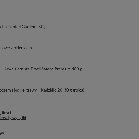
a Enchanted Garden - 50 g
onowe z okienkiem
 – Kawa ziarnista Brazil Samba Premium 400 g
oczem słodkiej trawy – Kadzidło 20-30 g (rolka)
ilości
 koszty wysyłki
aw