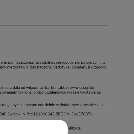
m pomieszczeniu, na stabilnej, ognioodpornej powierzchni, z
dy nie zostawiaj bez nadzoru, niedotykaj płomieni, iskrzących
scu, z dala od wilgoci. Unikaj kontaktu z żywnością lub
sowaniem wykonaj próbę uczuleniową, w razie wystąpienia
 mogą być pakowane oddzielnie w dodatkowe zabezpieczenie.
a, 21-040 Świdnik, NIP: 6121860348 REGON: 366578876
m i chłodnym miejscu. Chronić przed wilgocią.