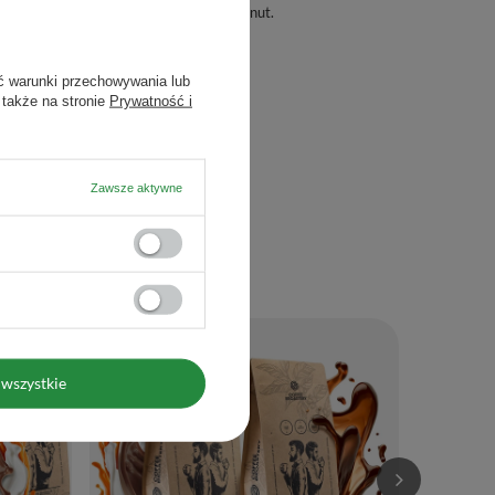
Parz pod przykryciem. Odczekaj kilka minut.
ć warunki przechowywania lub
 także na stronie
Prywatność i
Zawsze aktywne
Zestaw kawa 
2x1kg (2kg)
wszystkie
132,00 zł
(66,00 zł / kg)