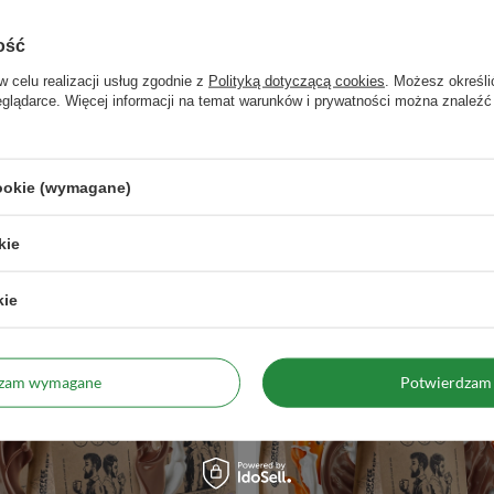
Sposób przygotowania
Wsyp do kubka i zalej gorącą wodą. 
ość
Marka
Bro Coffee Roastery
Nazwa handlowa
inna
w celu realizacji usług zgodnie z
Polityką dotyczącą cookies
. Możesz określi
eglądarce. Więcej informacji na temat warunków i prywatności można znaleźć
Gatunek kawy
Arabica
Rodzaj
kawa czarna
duktu z opakowaniem jednostkowym
1.5
cookie (wymagane)
kie
Zobacz również
kie
dzam wymagane
Potwierdzam 