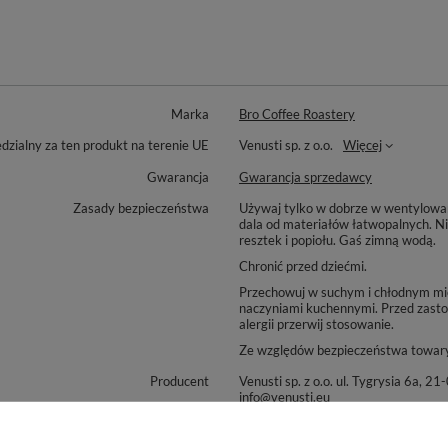
Marka
Bro Coffee Roastery
zialny za ten produkt na terenie UE
Venusti sp. z o.o.
Więcej
Gwarancja
Gwarancja sprzedawcy
Zasady bezpieczeństwa
Używaj tylko w dobrze w wentylowany
dala od materiałów łatwopalnych. Nig
resztek i popiołu. Gaś zimną wodą.
Chronić przed dziećmi.
Przechowuj w suchym i chłodnym miej
naczyniami kuchennymi. Przed zasto
alergii przerwij stosowanie.
Ze względów bezpieczeństwa towary
Producent
Venusti sp. z o.o. ul. Tygrysia 6
info@venusti.eu
Sposób przechowywania
Przechowywać w suchym, zaciemniony