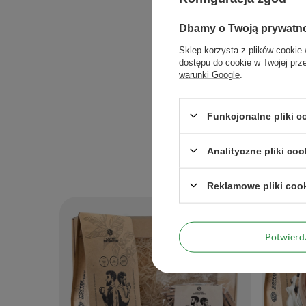
Dbamy o Twoją prywatn
Sklep korzysta z plików cookie 
dostępu do cookie w Twojej prz
warunki Google
.
Waga pro
Funkcjonalne pliki 
Analityczne pliki coo
Reklamowe pliki coo
Potwier