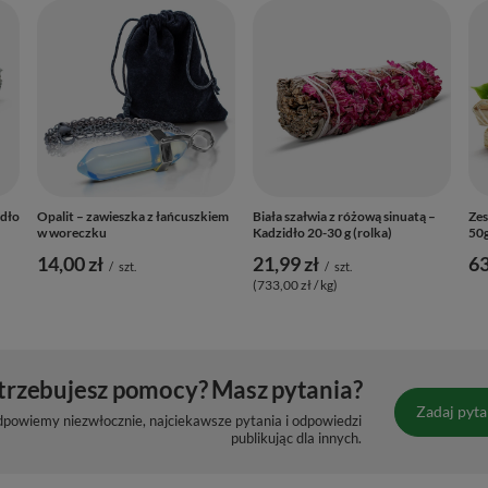
idło
Opalit – zawieszka z łańcuszkiem
Biała szałwia z różową sinuatą –
Zes
w woreczku
Kadzidło 20-30 g (rolka)
50g
14,00 zł
21,99 zł
63
/
szt.
/
szt.
(733,00 zł / kg)
trzebujesz pomocy? Masz pytania?
Zadaj pyta
dpowiemy niezwłocznie, najciekawsze pytania i odpowiedzi
publikując dla innych.