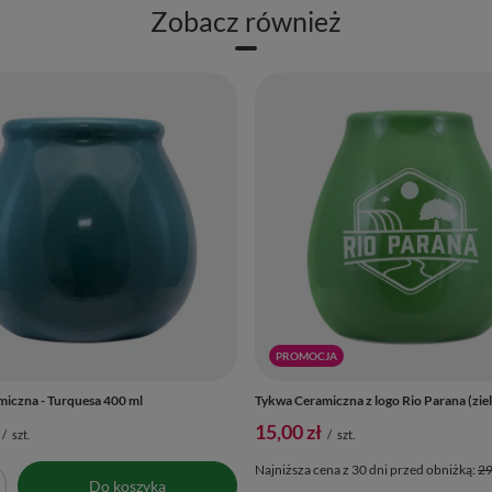
Zobacz również
PROMOCJA
iczna - Turquesa 400 ml
Tykwa Ceramiczna z logo Rio Parana (zie
15,00 zł
/
szt.
/
szt.
Najniższa cena z 30 dni przed obniżką:
29
Do koszyka