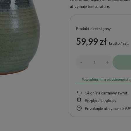
utrzymuje temperaturę.
Produkt niedostępny
59,99 zł
brutto
/
szt.
-
+
Powiadom mnie o dostępności 
14
dni na darmowy zwrot
Bezpieczne zakupy
Po zakupie otrzymasz
59.99