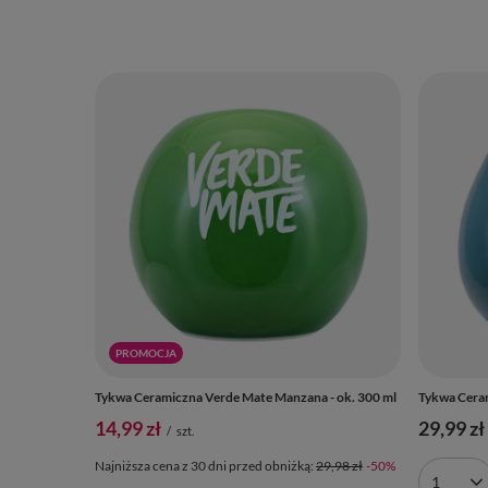
PROMOCJA
Tykwa Ceramiczna Verde Mate Manzana - ok. 300 ml
Tykwa Ceram
14,99 zł
29,99 zł
/
szt.
Najniższa cena z 30 dni przed obniżką:
29,98 zł
-50%