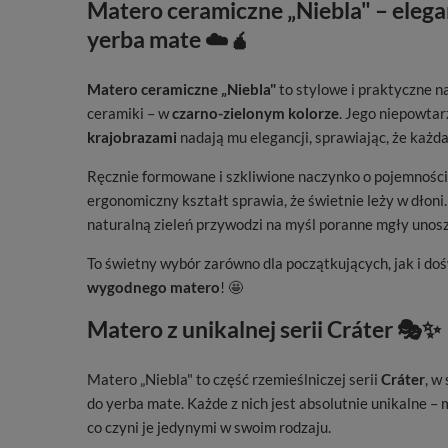
Matero ceramiczne „Niebla" – elega
yerba mate ☁️🧉
Matero ceramiczne „Niebla"
to stylowe i praktyczne n
ceramiki – w
czarno-zielonym kolorze
. Jego niepowtar
krajobrazami
nadają mu elegancji, sprawiając, że każda
Ręcznie formowane i szkliwione naczynko o pojemnośc
ergonomiczny kształt sprawia, że świetnie leży w dłoni
naturalną zieleń przywodzi na myśl poranne mgły unosz
To świetny wybór zarówno dla początkujących, jak i d
wygodnego matero
! 🤩
Matero z unikalnej serii Cráter 🎭✨
Matero „Niebla" to część rzemieślniczej serii
Cráter
, w
do yerba mate. Każde z nich jest absolutnie unikalne –
co czyni je jedynymi w swoim rodzaju.