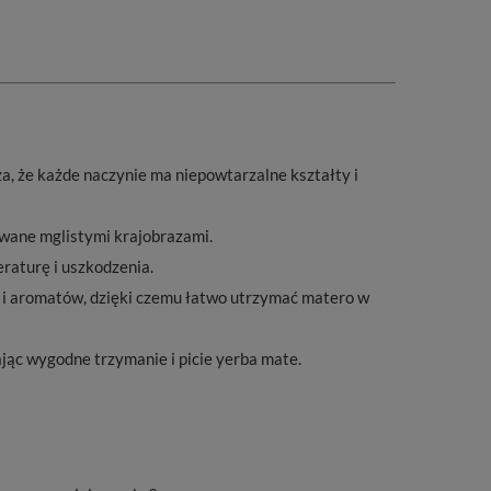
a, że każde naczynie ma niepowtarzalne kształty i
rowane mglistymi krajobrazami.
raturę i uszkodzenia.
i aromatów, dzięki czemu łatwo utrzymać matero w
ając wygodne trzymanie i picie yerba mate.