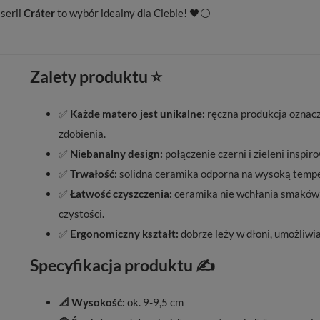
 serii
Cráter
to wybór idealny dla Ciebie! 🖤⚪
Zalety produktu ⭐
✅
Każde matero jest unikalne:
ręczna produkcja oznacz
zdobienia.
✅
Niebanalny design:
połączenie czerni i zieleni inspi
✅
Trwałość:
solidna ceramika odporna na wysoką tempe
✅
Łatwość czyszczenia:
ceramika nie wchłania smaków 
czystości.
✅
Ergonomiczny kształt:
dobrze leży w dłoni, umożliwi
Specyfikacja produktu ✍️
📐 Wysokość:
ok. 9-9,5 cm