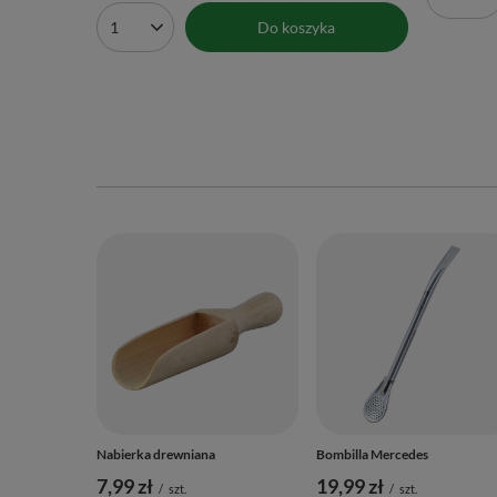
Ilość 
Do koszyka
Ilość produktów
Nabierka drewniana
Bombilla Mercedes
7,99 zł
19,99 zł
/
szt.
/
szt.