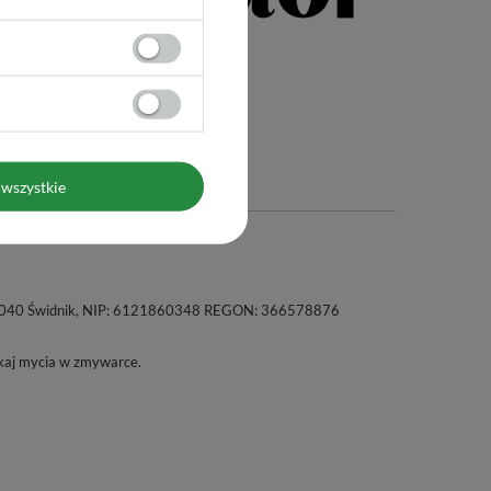
wszystkie
a, 21-040 Świdnik, NIP: 6121860348 REGON: 366578876
kaj mycia w zmywarce.