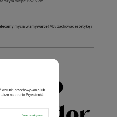
jszerszym miejscu: ok. 9 cm
 zalecamy mycia w zmywarce!
Aby zachować estetykę i
ć warunki przechowywania lub
 także na stronie
Prywatność i
Zawsze aktywne