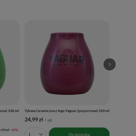
Tykwa Cerami
29,90 zł
/
Ilość p
lona) 330 ml
Tykwa Ceramiczna z logo Yaguar (purpurowa) 350 ml
24,99 zł
/
szt.
,99 zł
-49%
Do koszyka