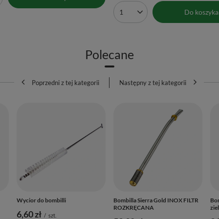
produktów
Do koszyka
Ilość produktów
Polecane
Poprzedni z tej kategorii
Następny z tej kategorii
Wycior do bombilli
Bombilla Sierra Gold INOX FILTR
Bom
ROZKRĘCANA
zie
6,60 zł
/
szt.