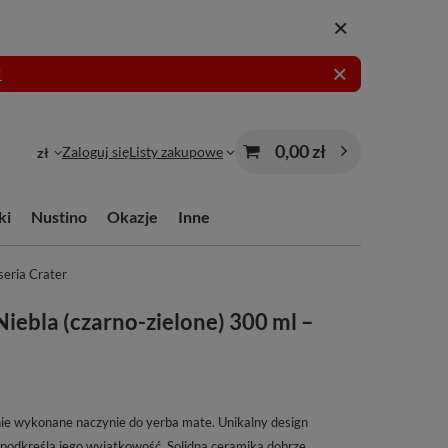
!
0,00 zł
Zaloguj się
Listy zakupowe
zł
ki
Nustino
Okazje
Inne
seria Crater
iebla (czarno-zielone) 300 ml –
nie wykonane naczynie do yerba mate. Unikalny design
 podkreśla jego wyjątkowość. Solidna ceramika dobrze