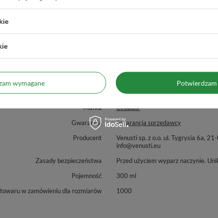
bogactwem smaków yerba mate każdego dnia! 🧉✨
kie
kie
dzam wymagane
Potwierdzam 
Marka
Cebador
Gwarancja
Gwarancja sprzedawcy
Producent
Venusti sp. z o.o. ul. Tygrysia 6
info@venusti.eu
Zasady bezpieczeństwa
Przed użyciem wyparz naczynie. Uni
Pojemność
300 ml
 towaru w zamówieniu dla rozmiarów
1000