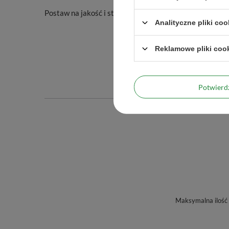
Postaw na jakość i styl – wybierz
Cebador
i ciesz się 
Analityczne pliki coo
Reklamowe pliki coo
Potwier
Maksymalna ilość