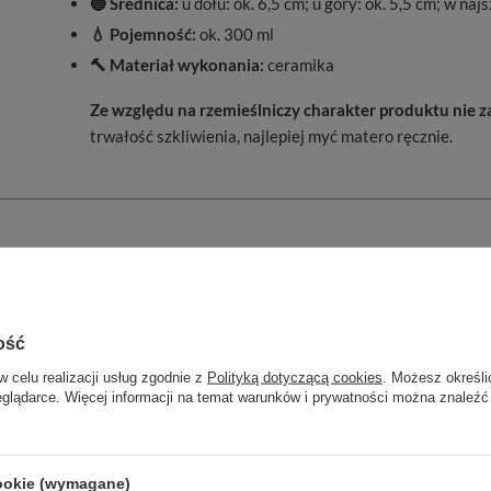
🔵 Średnica:
u dołu: ok. 6,5 cm; u góry: ok. 5,5 cm; w na
💧 Pojemność:
ok. 300 ml
🔨 Materiał wykonania:
ceramika
Ze względu na rzemieślniczy charakter produktu nie
trwałość szkliwienia, najlepiej myć matero ręcznie.
ość
te
z nowoczesnym designem i wysoką jakością wykonania.
w celu realizacji usług zgodnie z
Polityką dotyczącą cookies
. Możesz określi
emieślnikami z Ameryki Południowej oraz Europy, co zapewnia
eglądarce. Więcej informacji na temat warunków i prywatności można znaleźć
tera ceramiczne
, eleganckie
bombille
, wygodne
termosy
i
rba mate.
cookie (wymagane)