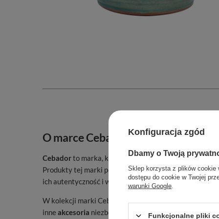
Konfiguracja zgód
O marce Cebador 🤠✨
Dbamy o Twoją prywatn
Cebador
to marka, która łączy
tradycję picia yerba ma
Sklep korzysta z plików cookie 
Produkty tej marki powstają w ścisłej współpracy z rz
dostępu do cookie w Twojej prz
ich autentyczność i wygodę użytkowania.
warunki Google
.
W kolekcji marki Cebador znajdziesz między innymi
ma
inne
akcesoria
niezbędne do codziennej rutyny picia ye
Funkcjonalne pliki 