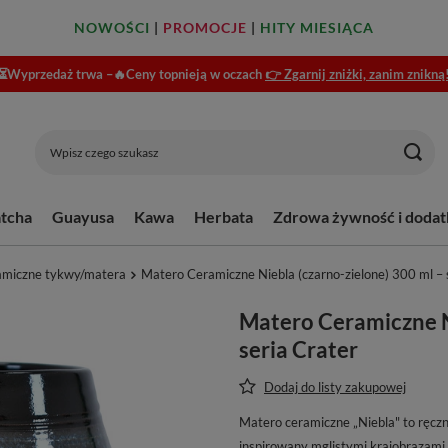
NOWOŚCI
|
PROMOCJE
|
HITY MIESIĄCA
⏳Wyprzedaż trwa –🔥Ceny topnieją w oczach
👉 Zgarnij zniżki, zanim znikną
tcha
Guayusa
Kawa
Herbata
Zdrowa żywność i dodat
amiczne tykwy/matera
Matero Ceramiczne Niebla (czarno-zielone) 300 ml – 
Matero Ceramiczne N
seria Crater
Dodaj do listy zakupowej
Matero ceramiczne „Niebla" to ręcz
inspirowany mglistymi krajobrazami