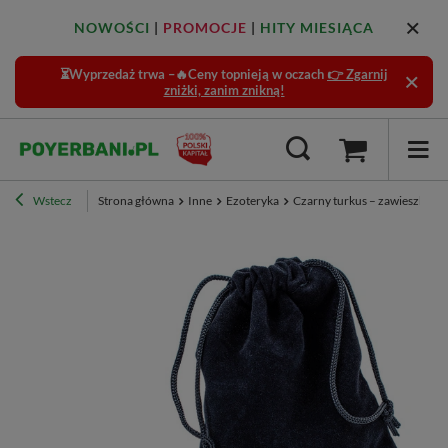
NOWOŚCI
|
PROMOCJE
|
HITY MIESIĄCA
⏳Wyprzedaż trwa –🔥Ceny topnieją w oczach
👉 Zgarnij
zniżki, zanim znikną!
Wstecz
Strona główna
Inne
Ezoteryka
Czarny turkus – zawieszka z