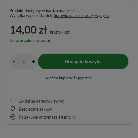
Produkt dostępny w bardzo małej ilości
Wysyłka
w poniedziałek
Sprawdź czasy i koszty wysyłki
14,00 zł
brutto
/
szt.
Ostatni zakup: wczoraj
-
Dodaj do koszyka
+
Możesz kupić także poprzez:
14
dni na darmowy zwrot
Bezpieczne zakupy
Po zakupie otrzymasz
14 pkt.