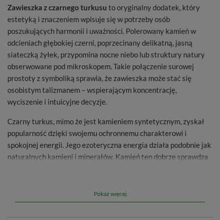
Zawieszka z czarnego turkusu
to oryginalny dodatek, który
estetyką i znaczeniem wpisuje się w potrzeby osób
poszukujących harmonii i uważności. Polerowany kamień w
odcieniach głębokiej czerni, poprzecinany delikatną, jasną
siateczką żyłek, przypomina nocne niebo lub struktury natury
obserwowane pod mikroskopem. Takie połączenie surowej
prostoty z symboliką sprawia, że zawieszka może stać się
osobistym talizmanem – wspierającym koncentrację,
wyciszenie i intuicyjne decyzje.
Czarny turkus, mimo że jest kamieniem syntetycznym, zyskał
popularność dzięki swojemu ochronnemu charakterowi i
spokojnej energii. Jego ezoteryczna energia działa podobnie jak
naturalnych kamieni i minerałów. Kamień ten dobrze sprawdza
się zarówno jako minimalistyczna ozdoba, jak i jako element
rytuałów – np. medytacji lub pracy z intencją.
Pokaż więcej
Czym są kamienie naturalne?