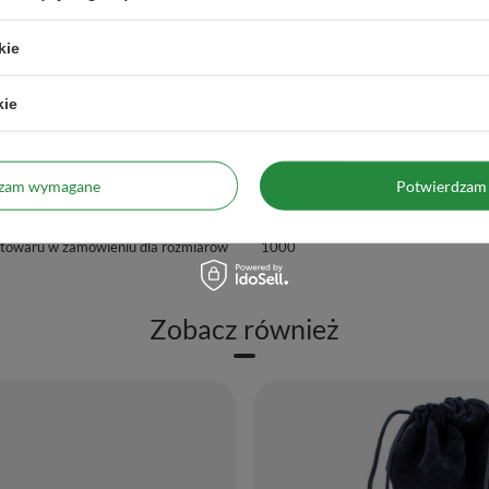
Numerologia
2
kie
Czakra
Korony
Trzeciego oka
kie
Producent
Venusti sp. z o.o. ul. Tygrysia 6
info@venusti.eu
Zasady bezpieczeństwa
Chronić przed dziećmi.
dzam wymagane
Potwierdzam 
Przechowywać w sposób zabezpieczaj
wilgoci i nagłych zmian temperatur.
 towaru w zamówieniu dla rozmiarów
1000
Zobacz również