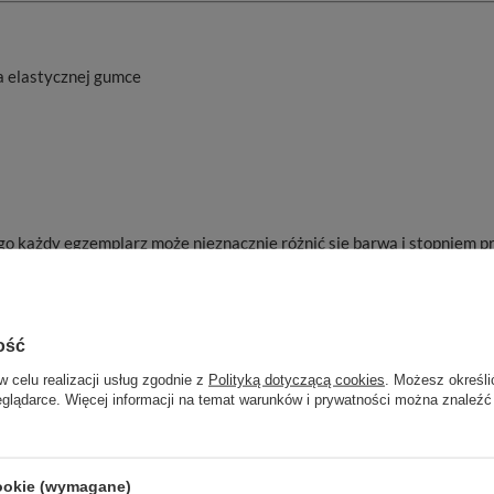
na elastycznej gumce
go każdy egzemplarz może nieznacznie różnić się barwą i stopniem pr
ość
Marka
Aromantra
w celu realizacji usług zgodnie z
Polityką dotyczącą cookies
. Możesz określi
Gwarancja
Gwarancja sprzedawcy
eglądarce. Więcej informacji na temat warunków i prywatności można znaleźć
Żywioł
Powietrze
Znak zodiaku
Waga
Wodnik
cookie (wymagane)