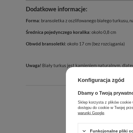
Dodatkowe informacje:
Forma
: bransoletka z oszlifowanego białego turkusu, 
Średnica pojedynczego koralika
: około 0,8 cm
Obwód bransoletki
: około 17 cm (bez rozciągania)
Uwaga!
Biały turkus jest kamieniem naturalnym, dlate
Konfiguracja zgód
Dbamy o Twoją prywatn
Sklep korzysta z plików cookie 
dostępu do cookie w Twojej prz
warunki Google
.
Funkcjonalne pliki 