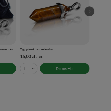
Ilość p
w woreczku
Tygrysie oko – zawieszka
15,00 zł
/
szt.
Do koszyka
Ilość produktów