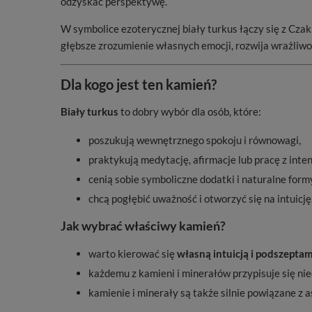
odzyskać perspektywę.
W symbolice ezoterycznej biały turkus łączy się z Cza
głębsze zrozumienie własnych emocji, rozwija wrażliw
Dla kogo jest ten kamień?
Biały turkus
to dobry wybór dla osób, które:
poszukują wewnętrznego spokoju i równowagi,
praktykują medytację, afirmacje lub pracę z inten
cenią sobie symboliczne dodatki i naturalne formy
chcą pogłębić uważność i otworzyć się na intuicję
Jak wybrać właściwy kamień?
warto kierować się
własną intuicją i podszeptam
każdemu z kamieni i minerałów przypisuje się ni
kamienie i minerały są także silnie powiązane z