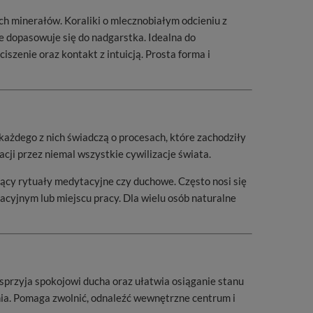
ch minerałów. Koraliki o mlecznobiałym odcieniu z
 dopasowuje się do nadgarstka. Idealna do
szenie oraz kontakt z intuicją. Prosta forma i
każdego z nich świadczą o procesach, które zachodziły
cji przez niemal wszystkie cywilizacje świata.
jący rytuały medytacyjne czy duchowe. Często nosi się
acyjnym lub miejscu pracy. Dla wielu osób naturalne
sprzyja spokojowi ducha oraz ułatwia osiąganie stanu
nia. Pomaga zwolnić, odnaleźć wewnętrzne centrum i