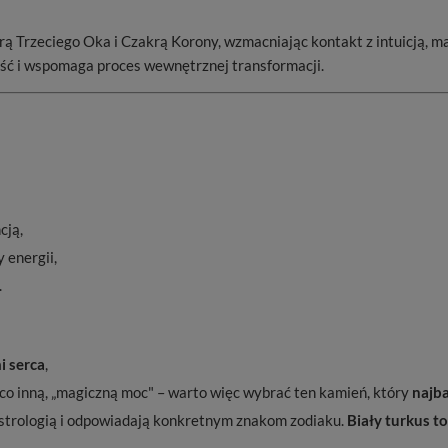
krą Trzeciego Oka i Czakrą Korony, wzmacniając kontakt z intuicją, 
ość i wspomaga proces wewnętrznej transformacji.
cją,
 energii,
.
i serca
,
eco inną, „magiczną moc" – warto więc wybrać ten kamień, który
najb
 astrologią i odpowiadają konkretnym znakom zodiaku.
Biały turkus t