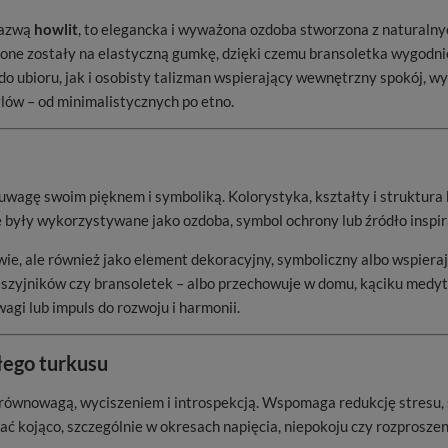
nazwą
howlit
, to elegancka i wyważona ozdoba stworzona z naturalny
one zostały na elastyczną gumkę, dzięki czemu bransoletka wygodnie
 ubioru, jak i osobisty talizman wspierający wewnętrzny spokój, wyci
ylów – od minimalistycznych po etno.
wagę swoim pięknem i symboliką. Kolorystyka, kształty i struktura 
że były wykorzystywane jako ozdoba, symbol ochrony lub źródło inspira
wie, ale również jako element dekoracyjny, symboliczny albo wspiera
naszyjników czy bransoletek – albo przechowuje w domu, kąciku medyt
agi lub impuls do rozwoju i harmonii.
łego turkusu
z równowagą, wyciszeniem i introspekcją. Wspomaga redukcję stresu, 
ać kojąco, szczególnie w okresach napięcia, niepokoju czy rozprosze