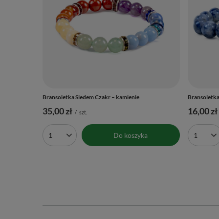
Bransoletka Siedem Czakr – kamienie
Bransoletka
35,00 zł
16,00 zł
/
szt.
Do koszyka
Ilość produktów
Ilość 