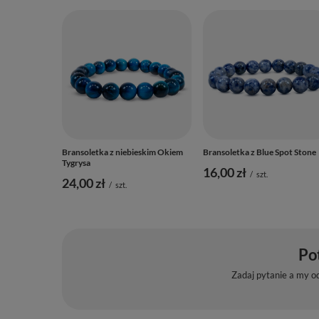
Bransoletka z niebieskim Okiem
Bransoletka z Blue Spot Stone
Tygrysa
16,00 zł
/
szt.
24,00 zł
/
szt.
Po
Zadaj pytanie a my o