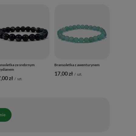
Bransoletka 
22,00 zł
/
nsoletka ze srebrnym
Bransoletka z awenturynem
sydianem
17,00 zł
/
szt.
,00 zł
/
szt.
nie