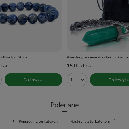
 z Blue Spot Stone
Awenturyn – zawieszka z łańcuszkiem 
15,00 zł
/
szt.
/
szt.
Do koszyka
Do koszyka
produktów
Ilość produktów
Polecane
Poprzedni z tej kategorii
Następny z tej kategorii