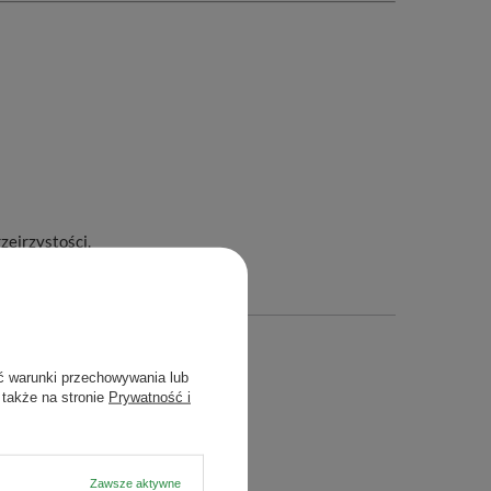
zejrzystości.
ć warunki przechowywania lub
 także na stronie
Prywatność i
Zawsze aktywne