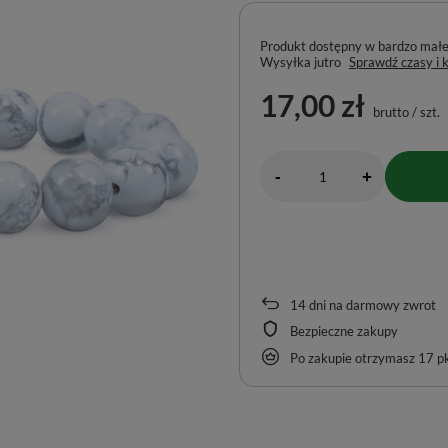
Produkt dostępny w bardzo małej 
Wysyłka
jutro
Sprawdź czasy i 
17,00 zł
brutto
/
szt.
-
+
14
dni na darmowy zwrot
Bezpieczne zakupy
Po zakupie otrzymasz
17 pk