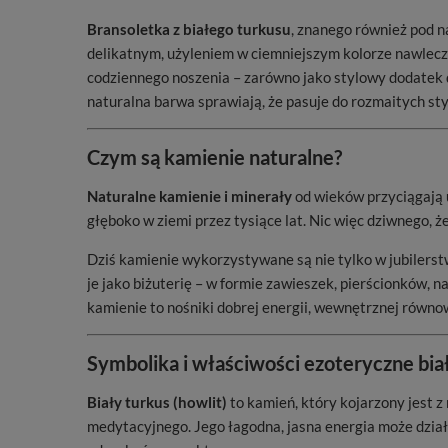
Bransoletka z białego turkusu
, znanego również pod 
delikatnym, użyleniem w ciemniejszym kolorze nawlecz
codziennego noszenia – zarówno jako stylowy dodatek do
naturalna barwa sprawiają, że pasuje do rozmaitych st
Czym są kamienie naturalne?
Naturalne kamienie i minerały
od wieków przyciągają u
głęboko w ziemi przez tysiące lat. Nic więc dziwnego, 
Dziś kamienie wykorzystywane są nie tylko w jubilerst
je jako biżuterię – w formie zawieszek, pierścionków, 
kamienie to nośniki dobrej energii, wewnętrznej równow
Symbolika i właściwości ezoteryczne bia
Biały turkus (howlit)
to kamień, który kojarzony jest 
medytacyjnego. Jego łagodna, jasna energia może dział