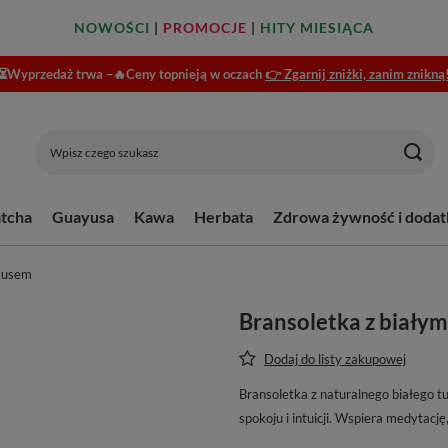
NOWOŚCI
|
PROMOCJE
|
HITY MIESIĄCA
⏳Wyprzedaż trwa –🔥Ceny topnieją w oczach
👉 Zgarnij zniżki, zanim znikną
tcha
Guayusa
Kawa
Herbata
Zdrowa żywność i dodat
rkusem
Bransoletka z biały
Dodaj do listy zakupowej
Bransoletka z naturalnego białego 
spokoju i intuicji. Wspiera medytację