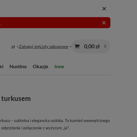
!
0,00 zł
Zaloguj się
Listy zakupowe
zł
ki
Nustino
Okazje
Inne
m turkusem
turkusu – subtelna i elegancka ozdoba. To kamień wewnętrznego
, odprężenie i połączenie z wyższym „ja".