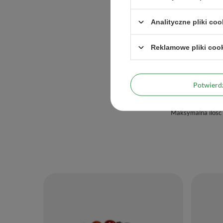
Analityczne pliki coo
Reklamowe pliki coo
Potwier
Maksymalna ilość